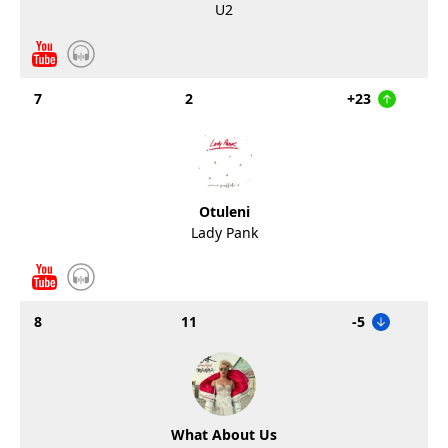
U2
7
2
+23
Otuleni
Lady Pank
8
11
-5
What About Us