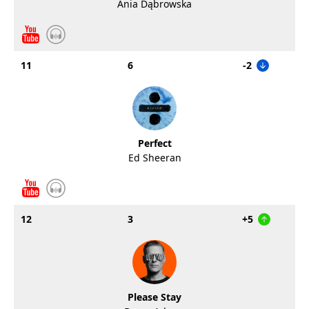
Ania Dąbrowska
11
6
-2
Perfect
Ed Sheeran
12
3
+5
Please Stay