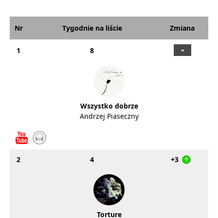
Nr
Tygodnie na liście
Zmiana
1
8
Wszystko dobrze
Andrzej Piaseczny
2
4
+3
Torture