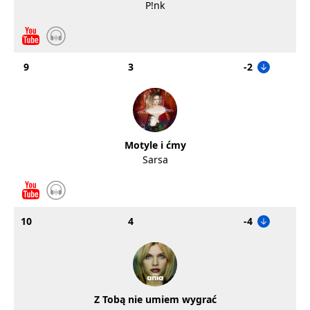
P!nk
9
3
-2
Motyle i ćmy
Sarsa
10
4
-4
Z Tobą nie umiem wygrać