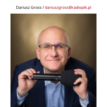
Dariusz Gross /
dariuszgross@radiopik.pl