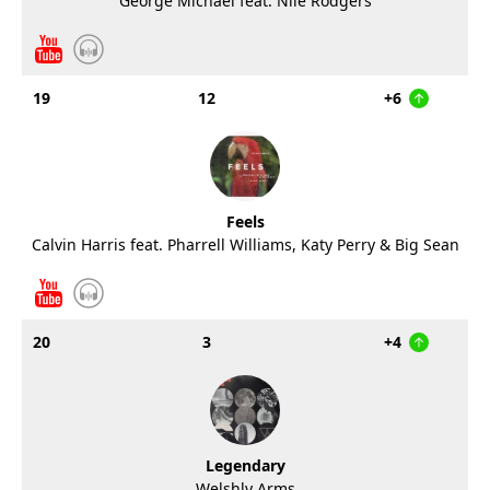
George Michael feat. Nile Rodgers
19
12
+6
Feels
Calvin Harris feat. Pharrell Williams, Katy Perry & Big Sean
20
3
+4
Legendary
Welshly Arms