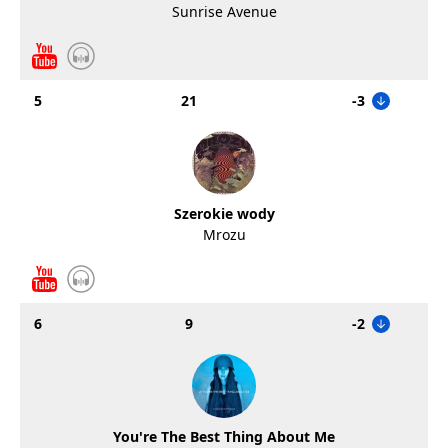
Sunrise Avenue
5
21
-3
Szerokie wody
Mrozu
6
9
-2
You're The Best Thing About Me