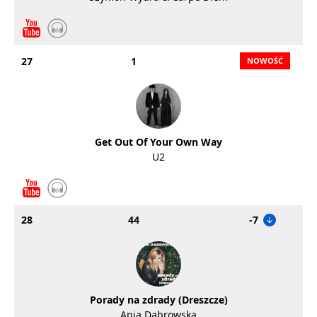
27
1
Get Out Of Your Own Way
U2
28
44
-7
Porady na zdrady (Dreszcze)
Ania Dąbrowska