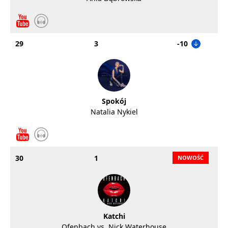
29
3
-10
Spokój
Natalia Nykiel
30
1
Katchi
Ofenbach vs. Nick Waterhouse