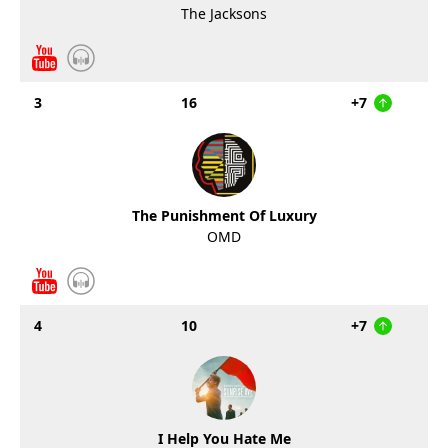
The Jacksons
3
16
+7
The Punishment Of Luxury
OMD
4
10
+7
I Help You Hate Me