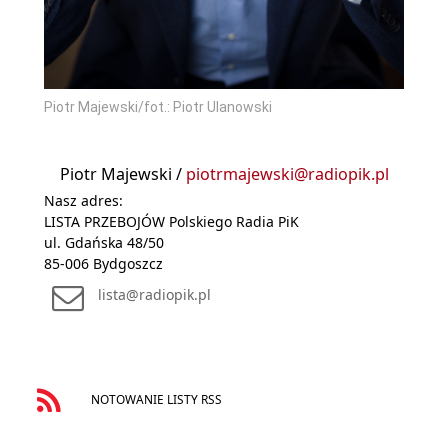
Piotr Majewski/fot.: Piotr Ulanowski
Piotr Majewski /
piotrmajewski@radiopik.pl
Nasz adres:
LISTA PRZEBOJÓW Polskiego Radia PiK
ul. Gdańska 48/50
85-006 Bydgoszcz
lista@radiopik.pl
NOTOWANIE LISTY RSS