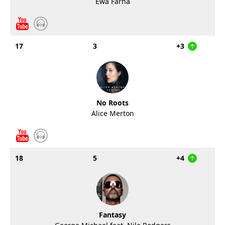
Ewa Farna
17
3
+3
No Roots
Alice Merton
18
5
+4
Fantasy