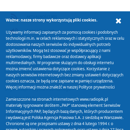
AKTUALNOŚCI RSS
Ważne: nasze strony wykorzystują pliki cookies.
PODCAST AUDIO
Używamy informacji zapisanych za pomocą cookies i podobnych
technologii m.in. w celach reklamowych i statystycznych oraz w celu
dostosowania naszych serwisów do indywidualnych potrzeb
użytkowników. Mogą też stosować je współpracujący z nami
reklamodawcy, firmy badawcze oraz dostawcy aplikacji
multimedialnych. W programie służącym do obsługi internetu
można zmienić ustawienia dotyczące cookies. Korzystanie z
Polityka Prywatności
naszych serwisów internetowych bez zmiany ustawień dotyczących
Zasady korzystania z Serwisu
cookies oznacza, że będą one zapisane w pamięci urządzenia.
Więcej informacji można znaleźć w naszej
Polityce prywatności
Organizacje Pożytku Publicznego
Cyfryzacja DAB+
Zamieszczone na stronach internetowych www.radiopik.pl
materiały sygnowane skrótem „PAP” stanowią element Serwisów
Polityka ochrony danych osobowych
Informacyjnych PAP, będących bazą danych, których producentem
Abonament
i wydawcą jest Polska Agencja Prasowa S.A. z siedzibą w Warszawie.
Zamówienia publiczne
Chronione są one przepisami ustawy z dnia 4 lutego 1994 r. o
prawie autorskim i prawach pokrewnych oraz ustawy z dnia 27 lipca