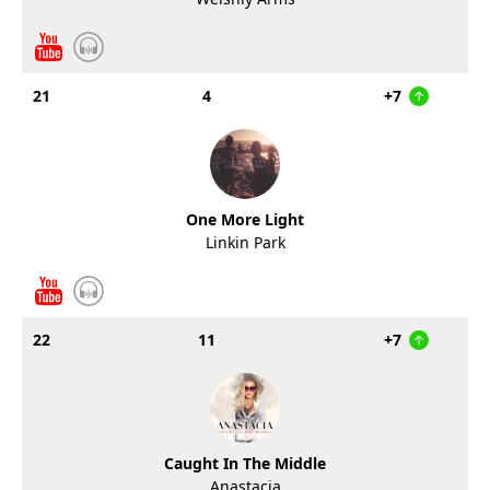
21
4
+7
One More Light
Linkin Park
22
11
+7
Caught In The Middle
Anastacia