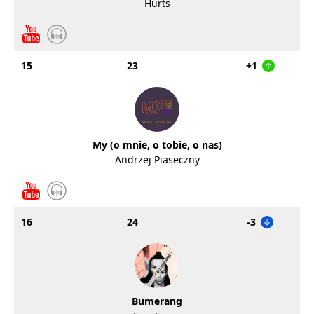
Hurts
15
23
+1
My (o mnie, o tobie, o nas)
Andrzej Piaseczny
16
24
-3
Bumerang