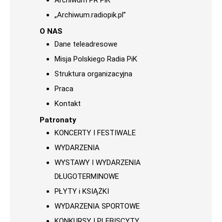
Archiwum PR PiK
„Archiwum.radiopik.pl”
O NAS
Dane teleadresowe
Misja Polskiego Radia PiK
Struktura organizacyjna
Praca
Kontakt
Patronaty
KONCERTY I FESTIWALE
WYDARZENIA
WYSTAWY I WYDARZENIA
DŁUGOTERMINOWE
PŁYTY i KSIĄŻKI
WYDARZENIA SPORTOWE
KONKURSY I PLEBISCYTY