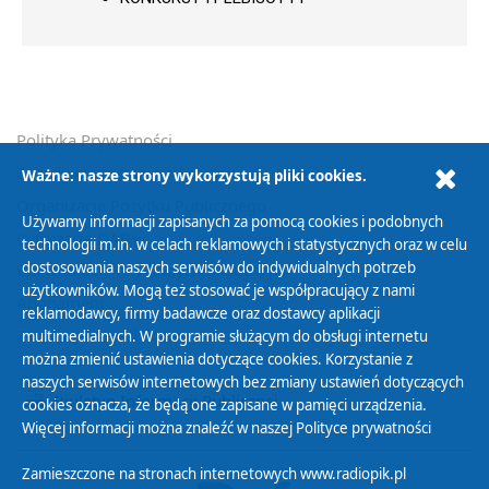
Polityka Prywatności
Zasady korzystania z Serwisu
Ważne: nasze strony wykorzystują pliki cookies.
Organizacje Pożytku Publicznego
Używamy informacji zapisanych za pomocą cookies i podobnych
Cyfryzacja DAB+
technologii m.in. w celach reklamowych i statystycznych oraz w celu
dostosowania naszych serwisów do indywidualnych potrzeb
Polityka ochrony danych osobowych
użytkowników. Mogą też stosować je współpracujący z nami
Abonament
reklamodawcy, firmy badawcze oraz dostawcy aplikacji
Zamówienia publiczne
multimedialnych. W programie służącym do obsługi internetu
można zmienić ustawienia dotyczące cookies. Korzystanie z
naszych serwisów internetowych bez zmiany ustawień dotyczących
Biuletyn Informacji Publicznej
cookies oznacza, że będą one zapisane w pamięci urządzenia.
Więcej informacji można znaleźć w naszej
Polityce prywatności
Zamieszczone na stronach internetowych www.radiopik.pl