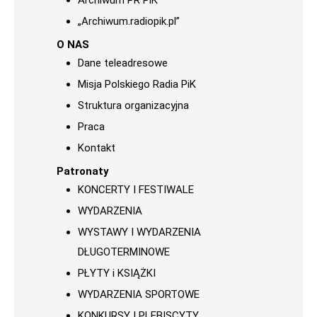
Archiwum PR PiK
„Archiwum.radiopik.pl”
O NAS
Dane teleadresowe
Misja Polskiego Radia PiK
Struktura organizacyjna
Praca
Kontakt
Patronaty
KONCERTY I FESTIWALE
WYDARZENIA
WYSTAWY I WYDARZENIA
DŁUGOTERMINOWE
PŁYTY i KSIĄŻKI
WYDARZENIA SPORTOWE
KONKURSY I PLEBISCYTY