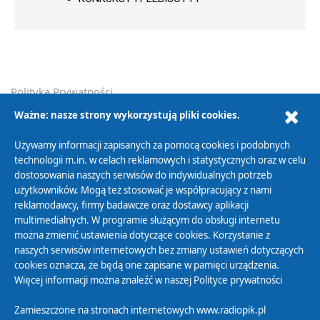
Polityka Prywatności
Zasady korzystania z Serwisu
Ważne: nasze strony wykorzystują pliki cookies.
Organizacje Pożytku Publicznego
Używamy informacji zapisanych za pomocą cookies i podobnych
Cyfryzacja DAB+
technologii m.in. w celach reklamowych i statystycznych oraz w celu
dostosowania naszych serwisów do indywidualnych potrzeb
Polityka ochrony danych osobowych
użytkowników. Mogą też stosować je współpracujący z nami
Abonament
reklamodawcy, firmy badawcze oraz dostawcy aplikacji
Zamówienia publiczne
multimedialnych. W programie służącym do obsługi internetu
można zmienić ustawienia dotyczące cookies. Korzystanie z
naszych serwisów internetowych bez zmiany ustawień dotyczących
Biuletyn Informacji Publicznej
cookies oznacza, że będą one zapisane w pamięci urządzenia.
Więcej informacji można znaleźć w naszej
Polityce prywatności
Zamieszczone na stronach internetowych www.radiopik.pl