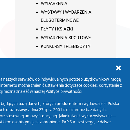
WYDARZENIA
WYSTAWY I WYDARZENIA
DŁUGOTERMINOWE
PŁYTY i KSIĄŻKI
WYDARZENIA SPORTOWE
KONKURSY I PLEBISCYTY
ania naszych serwisów do indywidualnych potrzeb użytkowników. Mogą
AB+
Biuletyn Informacji
 internetu można zmienić ustawienia dotyczące cookies. Korzystanie z
Publicznej
ji można znaleźć w naszej
Polityce prywatności
 będących bazą danych, których producentem i wydawcą jest Polska
h oraz ustawy z dnia 27 lipca 2001 r. o ochronie baz danych.
wie stosownej umowy licencyjnej. Jakiekolwiek wykorzystywanie
iem osobistym, jest zabronione. PAP S.A. zastrzega, iż dalsze