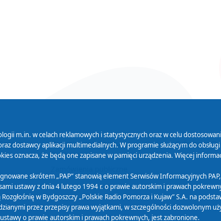
logii m.in. w celach reklamowych i statystycznych oraz w celu dostosow
 Serwisu
Organizacje Pożytku
Cyfryzacja D
raz dostawcy aplikacji multimedialnych. W programie służącym do obsługi
Publicznego
ies oznacza, że będą one zapisane w pamięci urządzenia. Więcej informac
Zamówienia publiczne
sygnowane skrótem „PAP” stanowią element Serwisów Informacyjnych PAP,
ami ustawy z dnia 4 lutego 1994 r. o prawie autorskim i prawach pokrewnyc
 Rozgłośnię w Bydgoszczy „Polskie Radio Pomorza i Kujaw” S.A. na podsta
ianymi przez przepisy prawa wyjątkami, w szczególności dozwolonym użytk
) ustawy o prawie autorskim i prawach pokrewnych, jest zabronione.