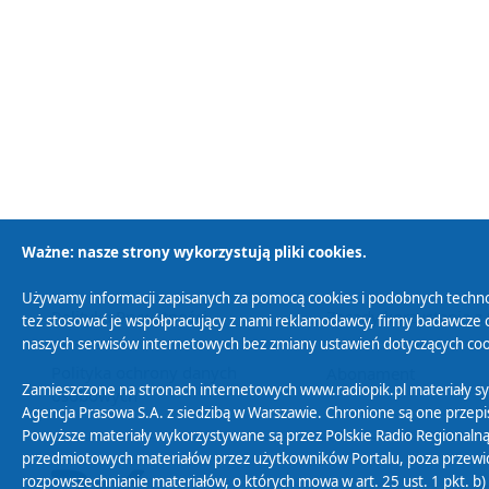
Ważne: nasze strony wykorzystują pliki cookies.
Używamy informacji zapisanych za pomocą cookies i podobnych techno
Polityka Prywatności
Zasady korzystania z
też stosować je współpracujący z nami reklamodawcy, firmy badawcze o
naszych serwisów internetowych bez zmiany ustawień dotyczących cook
Polityka ochrony danych
Abonament
Zamieszczone na stronach internetowych www.radiopik.pl materiały 
osobowych
Agencja Prasowa S.A. z siedzibą w Warszawie. Chronione są one przepis
Powyższe materiały wykorzystywane są przez Polskie Radio Regionalną
przedmiotowych materiałów przez użytkowników Portalu, poza przewidz
rozpowszechnianie materiałów, o których mowa w art. 25 ust. 1 pkt. b