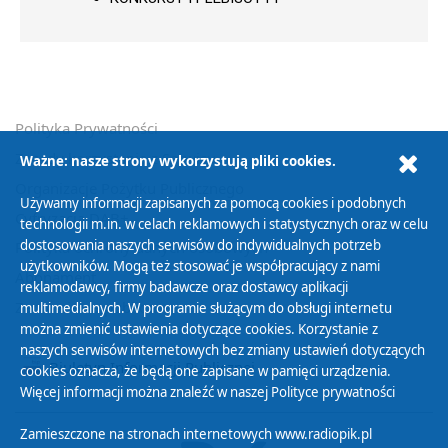
Polityka Prywatności
Zasady korzystania z Serwisu
Ważne: nasze strony wykorzystują pliki cookies.
Organizacje Pożytku Publicznego
Używamy informacji zapisanych za pomocą cookies i podobnych
Cyfryzacja DAB+
technologii m.in. w celach reklamowych i statystycznych oraz w celu
dostosowania naszych serwisów do indywidualnych potrzeb
Polityka ochrony danych osobowych
użytkowników. Mogą też stosować je współpracujący z nami
Abonament
reklamodawcy, firmy badawcze oraz dostawcy aplikacji
Zamówienia publiczne
multimedialnych. W programie służącym do obsługi internetu
można zmienić ustawienia dotyczące cookies. Korzystanie z
naszych serwisów internetowych bez zmiany ustawień dotyczących
Biuletyn Informacji Publicznej
cookies oznacza, że będą one zapisane w pamięci urządzenia.
Więcej informacji można znaleźć w naszej
Polityce prywatności
Zamieszczone na stronach internetowych www.radiopik.pl