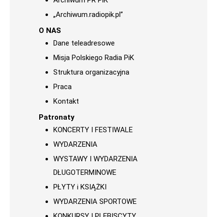
Archiwum PR PiK
„Archiwum.radiopik.pl”
O NAS
Dane teleadresowe
Misja Polskiego Radia PiK
Struktura organizacyjna
Praca
Kontakt
Patronaty
KONCERTY I FESTIWALE
WYDARZENIA
WYSTAWY I WYDARZENIA
DŁUGOTERMINOWE
PŁYTY i KSIĄŻKI
WYDARZENIA SPORTOWE
KONKURSY I PLEBISCYTY