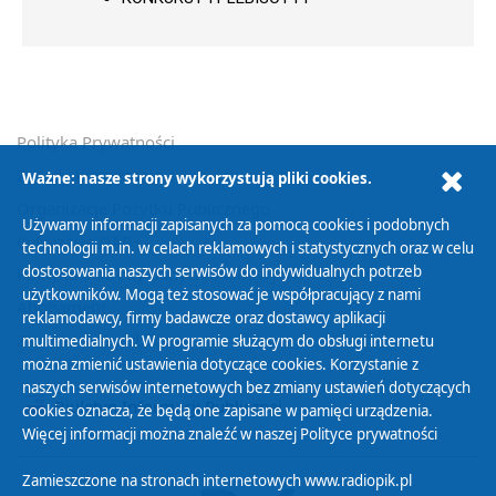
Polityka Prywatności
Zasady korzystania z Serwisu
Ważne: nasze strony wykorzystują pliki cookies.
Organizacje Pożytku Publicznego
Używamy informacji zapisanych za pomocą cookies i podobnych
Cyfryzacja DAB+
technologii m.in. w celach reklamowych i statystycznych oraz w celu
dostosowania naszych serwisów do indywidualnych potrzeb
Polityka ochrony danych osobowych
użytkowników. Mogą też stosować je współpracujący z nami
Abonament
reklamodawcy, firmy badawcze oraz dostawcy aplikacji
Zamówienia publiczne
multimedialnych. W programie służącym do obsługi internetu
można zmienić ustawienia dotyczące cookies. Korzystanie z
naszych serwisów internetowych bez zmiany ustawień dotyczących
Biuletyn Informacji Publicznej
cookies oznacza, że będą one zapisane w pamięci urządzenia.
Więcej informacji można znaleźć w naszej
Polityce prywatności
Zamieszczone na stronach internetowych www.radiopik.pl