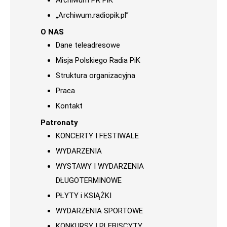
Archiwum PR PiK
„Archiwum.radiopik.pl”
O NAS
Dane teleadresowe
Misja Polskiego Radia PiK
Struktura organizacyjna
Praca
Kontakt
Patronaty
KONCERTY I FESTIWALE
WYDARZENIA
WYSTAWY I WYDARZENIA
DŁUGOTERMINOWE
PŁYTY i KSIĄŻKI
WYDARZENIA SPORTOWE
KONKURSY I PLEBISCYTY