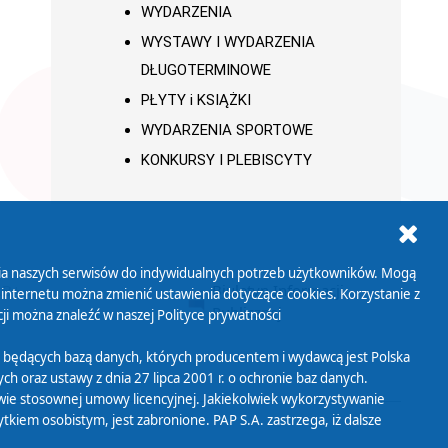
WYDARZENIA
WYSTAWY I WYDARZENIA
DŁUGOTERMINOWE
PŁYTY i KSIĄŻKI
WYDARZENIA SPORTOWE
KONKURSY I PLEBISCYTY
ania naszych serwisów do indywidualnych potrzeb użytkowników. Mogą
AB+
Biuletyn Informacji
 internetu można zmienić ustawienia dotyczące cookies. Korzystanie z
Publicznej
ji można znaleźć w naszej
Polityce prywatności
 będących bazą danych, których producentem i wydawcą jest Polska
h oraz ustawy z dnia 27 lipca 2001 r. o ochronie baz danych.
wie stosownej umowy licencyjnej. Jakiekolwiek wykorzystywanie
iem osobistym, jest zabronione. PAP S.A. zastrzega, iż dalsze