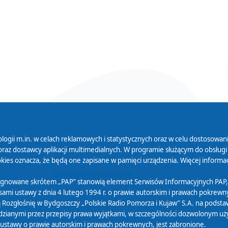
logii m.in. w celach reklamowych i statystycznych oraz w celu dostosow
 Serwisu
Organizacje Pożytku
Cyfryzacja D
raz dostawcy aplikacji multimedialnych. W programie służącym do obsługi
Publicznego
ies oznacza, że będą one zapisane w pamięci urządzenia. Więcej informac
Zamówienia publiczne
sygnowane skrótem „PAP” stanowią element Serwisów Informacyjnych PAP,
ami ustawy z dnia 4 lutego 1994 r. o prawie autorskim i prawach pokrewnyc
 Rozgłośnię w Bydgoszczy „Polskie Radio Pomorza i Kujaw” S.A. na podsta
ianymi przez przepisy prawa wyjątkami, w szczególności dozwolonym użytk
) ustawy o prawie autorskim i prawach pokrewnych, jest zabronione.