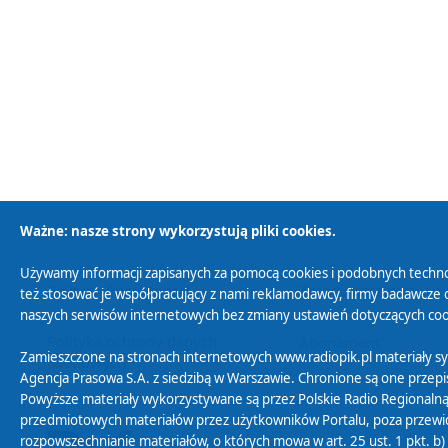
Ważne: nasze strony wykorzystują pliki cookies.
Używamy informacji zapisanych za pomocą cookies i podobnych techno
Polityka Prywatności
Zasady korzystania z
też stosować je współpracujący z nami reklamodawcy, firmy badawcze o
naszych serwisów internetowych bez zmiany ustawień dotyczących cook
Polityka ochrony danych
Abonament
Zamieszczone na stronach internetowych www.radiopik.pl materiały 
osobowych
Agencja Prasowa S.A. z siedzibą w Warszawie. Chronione są one przepis
Powyższe materiały wykorzystywane są przez Polskie Radio Regionalną
przedmiotowych materiałów przez użytkowników Portalu, poza przewidz
rozpowszechnianie materiałów, o których mowa w art. 25 ust. 1 pkt. b