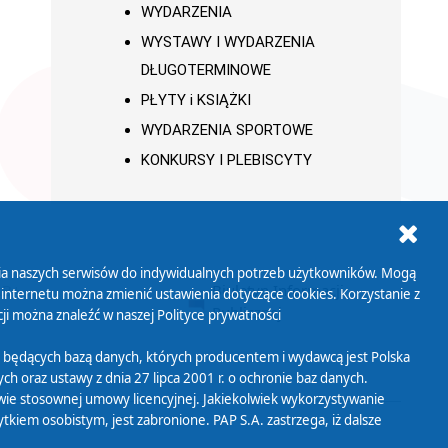
WYDARZENIA
WYSTAWY I WYDARZENIA
DŁUGOTERMINOWE
PŁYTY i KSIĄŻKI
WYDARZENIA SPORTOWE
KONKURSY I PLEBISCYTY
ania naszych serwisów do indywidualnych potrzeb użytkowników. Mogą
AB+
Biuletyn Informacji
 internetu można zmienić ustawienia dotyczące cookies. Korzystanie z
Publicznej
ji można znaleźć w naszej
Polityce prywatności
 będących bazą danych, których producentem i wydawcą jest Polska
h oraz ustawy z dnia 27 lipca 2001 r. o ochronie baz danych.
wie stosownej umowy licencyjnej. Jakiekolwiek wykorzystywanie
iem osobistym, jest zabronione. PAP S.A. zastrzega, iż dalsze