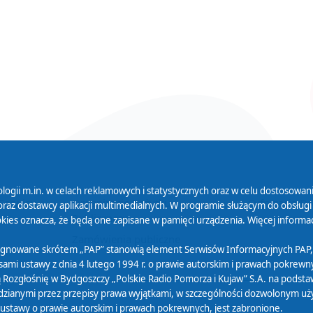
logii m.in. w celach reklamowych i statystycznych oraz w celu dostosow
 Serwisu
Organizacje Pożytku
Cyfryzacja D
raz dostawcy aplikacji multimedialnych. W programie służącym do obsługi
Publicznego
ies oznacza, że będą one zapisane w pamięci urządzenia. Więcej informac
Zamówienia publiczne
sygnowane skrótem „PAP” stanowią element Serwisów Informacyjnych PAP,
ami ustawy z dnia 4 lutego 1994 r. o prawie autorskim i prawach pokrewnyc
 Rozgłośnię w Bydgoszczy „Polskie Radio Pomorza i Kujaw” S.A. na podsta
ianymi przez przepisy prawa wyjątkami, w szczególności dozwolonym użytk
) ustawy o prawie autorskim i prawach pokrewnych, jest zabronione.