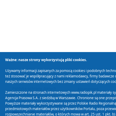
Ważne: nasze strony wykorzystują pliki cookies.
Używamy informacji zapisanych za pomocą cookies i podobnych techno
Polityka Prywatności
Zasady korzystania z
też stosować je współpracujący z nami reklamodawcy, firmy badawcze o
naszych serwisów internetowych bez zmiany ustawień dotyczących cook
Polityka ochrony danych
Abonament
Zamieszczone na stronach internetowych www.radiopik.pl materiały 
osobowych
Agencja Prasowa S.A. z siedzibą w Warszawie. Chronione są one przepis
Powyższe materiały wykorzystywane są przez Polskie Radio Regionalną
przedmiotowych materiałów przez użytkowników Portalu, poza przewidz
rozpowszechnianie materiałów, o których mowa w art. 25 ust. 1 pkt. b