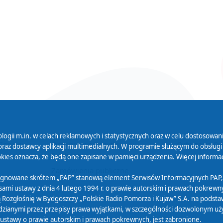
logii m.in. w celach reklamowych i statystycznych oraz w celu dostosow
 Serwisu
Organizacje Pożytku
Cyfryzacja D
raz dostawcy aplikacji multimedialnych. W programie służącym do obsługi
Publicznego
ies oznacza, że będą one zapisane w pamięci urządzenia. Więcej informac
Zamówienia publiczne
sygnowane skrótem „PAP” stanowią element Serwisów Informacyjnych PAP,
ami ustawy z dnia 4 lutego 1994 r. o prawie autorskim i prawach pokrewnyc
 Rozgłośnię w Bydgoszczy „Polskie Radio Pomorza i Kujaw” S.A. na podsta
ianymi przez przepisy prawa wyjątkami, w szczególności dozwolonym użytk
) ustawy o prawie autorskim i prawach pokrewnych, jest zabronione.