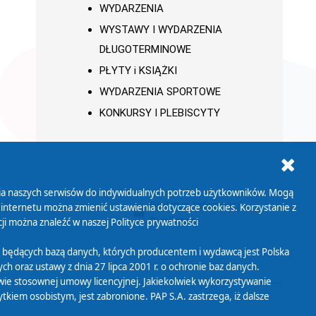
WYDARZENIA
WYSTAWY I WYDARZENIA
DŁUGOTERMINOWE
PŁYTY i KSIĄŻKI
WYDARZENIA SPORTOWE
KONKURSY I PLEBISCYTY
ania naszych serwisów do indywidualnych potrzeb użytkowników. Mogą
AB+
Biuletyn Informacji
 internetu można zmienić ustawienia dotyczące cookies. Korzystanie z
Publicznej
ji można znaleźć w naszej
Polityce prywatności
 będących bazą danych, których producentem i wydawcą jest Polska
h oraz ustawy z dnia 27 lipca 2001 r. o ochronie baz danych.
wie stosownej umowy licencyjnej. Jakiekolwiek wykorzystywanie
iem osobistym, jest zabronione. PAP S.A. zastrzega, iż dalsze