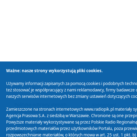
Ważne: nasze strony wykorzystują pliki cookies.
Używamy informacji zapisanych za pomocą cookies i podobnych techno
Polityka Prywatności
Zasady korzystania z
też stosować je współpracujący z nami reklamodawcy, firmy badawcze o
naszych serwisów internetowych bez zmiany ustawień dotyczących cook
Polityka ochrony danych
Abonament
Zamieszczone na stronach internetowych www.radiopik.pl materiały 
osobowych
Agencja Prasowa S.A. z siedzibą w Warszawie. Chronione są one przepis
Powyższe materiały wykorzystywane są przez Polskie Radio Regionalną
przedmiotowych materiałów przez użytkowników Portalu, poza przewidz
rozpowszechnianie materiałów, o których mowa w art. 25 ust. 1 pkt. b