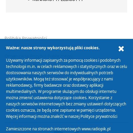
Polityka Prywatności
Zasady korzystania z Serwisu
Ważne: nasze strony wykorzystują pliki cookies.
Organizacje Pożytku Publicznego
Używamy informacji zapisanych za pomocą cookies i podobnych
Cyfryzacja DAB+
technologii m.in. w celach reklamowych i statystycznych oraz w celu
dostosowania naszych serwisów do indywidualnych potrzeb
Polityka ochrony danych osobowych
użytkowników. Mogą też stosować je współpracujący z nami
Abonament
reklamodawcy, firmy badawcze oraz dostawcy aplikacji
Zamówienia publiczne
multimedialnych. W programie służącym do obsługi internetu
można zmienić ustawienia dotyczące cookies. Korzystanie z
naszych serwisów internetowych bez zmiany ustawień dotyczących
Biuletyn Informacji Publicznej
cookies oznacza, że będą one zapisane w pamięci urządzenia.
Więcej informacji można znaleźć w naszej
Polityce prywatności
Zamieszczone na stronach internetowych www.radiopik.pl