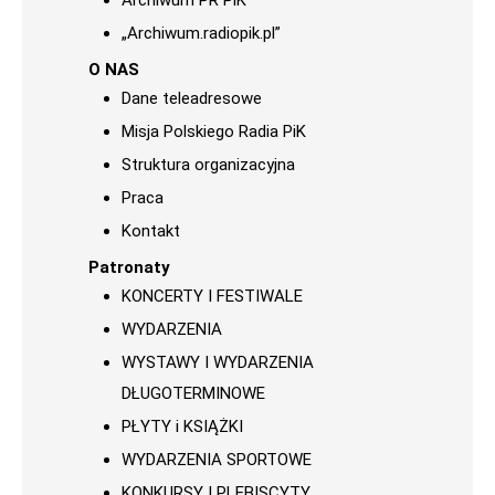
Archiwum PR PiK
„Archiwum.radiopik.pl”
O NAS
Dane teleadresowe
Misja Polskiego Radia PiK
Struktura organizacyjna
Praca
Kontakt
Patronaty
KONCERTY I FESTIWALE
WYDARZENIA
WYSTAWY I WYDARZENIA
DŁUGOTERMINOWE
PŁYTY i KSIĄŻKI
WYDARZENIA SPORTOWE
KONKURSY I PLEBISCYTY