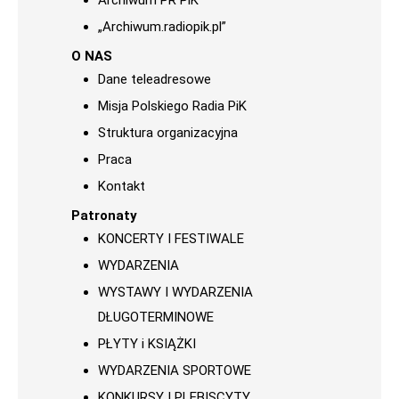
Archiwum PR PiK
„Archiwum.radiopik.pl”
O NAS
Dane teleadresowe
Misja Polskiego Radia PiK
Struktura organizacyjna
Praca
Kontakt
Patronaty
KONCERTY I FESTIWALE
WYDARZENIA
WYSTAWY I WYDARZENIA
DŁUGOTERMINOWE
PŁYTY i KSIĄŻKI
WYDARZENIA SPORTOWE
KONKURSY I PLEBISCYTY