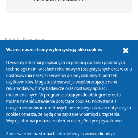
Polityka Prywatności
Zasady korzystania z Serwisu
Ważne: nasze strony wykorzystują pliki cookies.
Organizacje Pożytku Publicznego
Używamy informacji zapisanych za pomocą cookies i podobnych
Cyfryzacja DAB+
technologii m.in. w celach reklamowych i statystycznych oraz w celu
dostosowania naszych serwisów do indywidualnych potrzeb
Polityka ochrony danych osobowych
użytkowników. Mogą też stosować je współpracujący z nami
Abonament
reklamodawcy, firmy badawcze oraz dostawcy aplikacji
Zamówienia publiczne
multimedialnych. W programie służącym do obsługi internetu
można zmienić ustawienia dotyczące cookies. Korzystanie z
naszych serwisów internetowych bez zmiany ustawień dotyczących
Biuletyn Informacji Publicznej
cookies oznacza, że będą one zapisane w pamięci urządzenia.
Więcej informacji można znaleźć w naszej
Polityce prywatności
Zamieszczone na stronach internetowych www.radiopik.pl