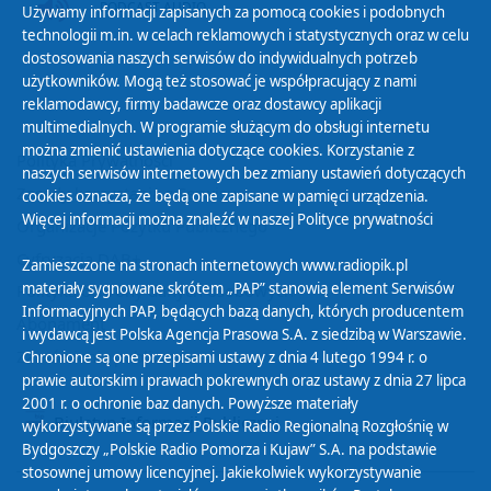
PODCAST AUDIO
Używamy informacji zapisanych za pomocą cookies i podobnych
technologii m.in. w celach reklamowych i statystycznych oraz w celu
dostosowania naszych serwisów do indywidualnych potrzeb
użytkowników. Mogą też stosować je współpracujący z nami
reklamodawcy, firmy badawcze oraz dostawcy aplikacji
multimedialnych. W programie służącym do obsługi internetu
można zmienić ustawienia dotyczące cookies. Korzystanie z
Polityka Prywatności
naszych serwisów internetowych bez zmiany ustawień dotyczących
Zasady korzystania z Serwisu
cookies oznacza, że będą one zapisane w pamięci urządzenia.
Więcej informacji można znaleźć w naszej
Polityce prywatności
Organizacje Pożytku Publicznego
Cyfryzacja DAB+
Zamieszczone na stronach internetowych www.radiopik.pl
materiały sygnowane skrótem „PAP” stanowią element Serwisów
Polityka ochrony danych osobowych
Informacyjnych PAP, będących bazą danych, których producentem
Abonament
i wydawcą jest Polska Agencja Prasowa S.A. z siedzibą w Warszawie.
Zamówienia publiczne
Chronione są one przepisami ustawy z dnia 4 lutego 1994 r. o
prawie autorskim i prawach pokrewnych oraz ustawy z dnia 27 lipca
2001 r. o ochronie baz danych. Powyższe materiały
Biuletyn Informacji Publicznej
wykorzystywane są przez Polskie Radio Regionalną Rozgłośnię w
Bydgoszczy „Polskie Radio Pomorza i Kujaw” S.A. na podstawie
stosownej umowy licencyjnej. Jakiekolwiek wykorzystywanie