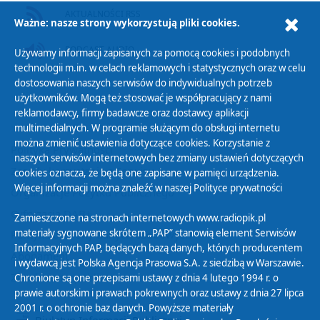
AKTUALNOŚCI RSS
Ważne: nasze strony wykorzystują pliki cookies.
PODCAST AUDIO
Używamy informacji zapisanych za pomocą cookies i podobnych
technologii m.in. w celach reklamowych i statystycznych oraz w celu
dostosowania naszych serwisów do indywidualnych potrzeb
użytkowników. Mogą też stosować je współpracujący z nami
reklamodawcy, firmy badawcze oraz dostawcy aplikacji
multimedialnych. W programie służącym do obsługi internetu
można zmienić ustawienia dotyczące cookies. Korzystanie z
Polityka Prywatności
naszych serwisów internetowych bez zmiany ustawień dotyczących
Zasady korzystania z Serwisu
cookies oznacza, że będą one zapisane w pamięci urządzenia.
Więcej informacji można znaleźć w naszej
Polityce prywatności
Organizacje Pożytku Publicznego
Cyfryzacja DAB+
Zamieszczone na stronach internetowych www.radiopik.pl
materiały sygnowane skrótem „PAP” stanowią element Serwisów
Polityka ochrony danych osobowych
Informacyjnych PAP, będących bazą danych, których producentem
Abonament
i wydawcą jest Polska Agencja Prasowa S.A. z siedzibą w Warszawie.
Zamówienia publiczne
Chronione są one przepisami ustawy z dnia 4 lutego 1994 r. o
prawie autorskim i prawach pokrewnych oraz ustawy z dnia 27 lipca
2001 r. o ochronie baz danych. Powyższe materiały
Biuletyn Informacji Publicznej