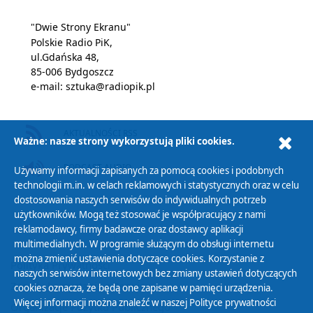
"Dwie Strony Ekranu"
Polskie Radio PiK,
ul.Gdańska 48,
85-006 Bydgoszcz
e-mail:
sztuka@radiopik.pl
AKTUALNOŚCI RSS
Ważne: nasze strony wykorzystują pliki cookies.
PODCAST AUDIO
Używamy informacji zapisanych za pomocą cookies i podobnych
technologii m.in. w celach reklamowych i statystycznych oraz w celu
dostosowania naszych serwisów do indywidualnych potrzeb
użytkowników. Mogą też stosować je współpracujący z nami
reklamodawcy, firmy badawcze oraz dostawcy aplikacji
multimedialnych. W programie służącym do obsługi internetu
można zmienić ustawienia dotyczące cookies. Korzystanie z
Polityka Prywatności
naszych serwisów internetowych bez zmiany ustawień dotyczących
Zasady korzystania z Serwisu
cookies oznacza, że będą one zapisane w pamięci urządzenia.
Więcej informacji można znaleźć w naszej
Polityce prywatności
Organizacje Pożytku Publicznego