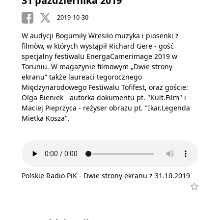
31 października 2019
2019-10-30
W audycji Bogumiły Wresiło muzyka i piosenki z
filmòw, w których wystąpił Richard Gere - gość
specjalny festiwalu EnergaCamerimage 2019 w
Toruniu. W magazynie filmowym „Dwie strony
ekranu” także laureaci tegorocznego
Międzynarodowego Festiwalu Tofifest, oraz goście:
Olga Bieniek - autorka dokumentu pt. "Kult.Film" i
Maciej Pieprzyca - reżyser obrazu pt. "Ikar.Legenda
Mietka Kosza".
Polskie Radio PiK - Dwie strony ekranu z 31.10.2019