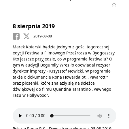
8 sierpnia 2019
2019-08-08
Marek Koterski będzie jednym z gości tegorocznej
edycji Festiwalu Filmowego Przeźrocza w Bydgoszczy.
Kto jeszcze przyjedzie, co w programie festiwalu? O
tym w audycji Bogumiły Wresiło opowiadał reżyser i
dyrektor imprezy - Krzysztof Nowicki. W programie
także o dokumencie Rona Howarda pt. „Pavarotti”
oraz piosenki, które znalazły się na ścieżce
dźwiękowej do filmu Quentina Tarantino „Pewnego
razu w Hollywood”.
Polskie Radio PiK - Dwie strony ekranu z 08.08.2019