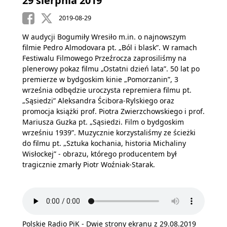
29 sierpnia 2019
2019-08-29
W audycji Bogumiły Wresiło m.in. o najnowszym
filmie Pedro Almodovara pt. „Ból i blask”. W ramach
Festiwalu Filmowego Przeźrocza zaprosiliśmy na
plenerowy pokaz filmu „Ostatni dzień lata”. 50 lat po
premierze w bydgoskim kinie „Pomorzanin”, 3
września odbędzie uroczysta repremiera filmu pt.
„Sąsiedzi” Aleksandra Ścibora-Rylskiego oraz
promocja książki prof. Piotra Zwierzchowskiego i prof.
Mariusza Guzka pt. „Sąsiedzi. Film o bydgoskim
wrześniu 1939”. Muzycznie korzystaliśmy ze ścieżki
do filmu pt. „Sztuka kochania, historia Michaliny
Wisłockej” - obrazu, którego producentem był
tragicznie zmarły Piotr Woźniak-Starak.
Polskie Radio PiK - Dwie strony ekranu z 29.08.2019