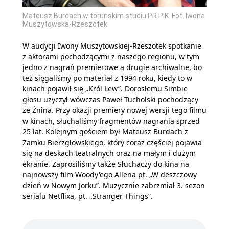
Mateusz Burdach w toruńskim studiu PR PiK. Fot. Iwona
Muszytowska-Rzeszotek
W audycji Iwony Muszytowskiej-Rzeszotek spotkanie
z aktorami pochodzącymi z naszego regionu, w tym
jedno z nagrań premierowe a drugie archiwalne, bo
też sięgaliśmy po materiał z 1994 roku, kiedy to w
kinach pojawił się „Król Lew”. Dorosłemu Simbie
głosu użyczył wówczas Paweł Tucholski pochodzący
ze Żnina. Przy okazji premiery nowej wersji tego filmu
w kinach, słuchaliśmy fragmentów nagrania sprzed
25 lat. Kolejnym gościem był Mateusz Burdach z
Zamku Bierzgłowskiego, który coraz częściej pojawia
się na deskach teatralnych oraz na małym i dużym
ekranie. Zaprosiliśmy także Słuchaczy do kina na
najnowszy film Woody'ego Allena pt. „W deszczowy
dzień w Nowym Jorku”. Muzycznie zabrzmiał 3. sezon
serialu Netflixa, pt. „Stranger Things”.