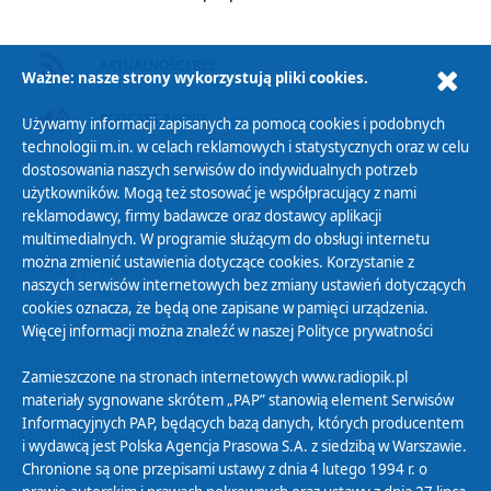
AKTUALNOŚCI RSS
Ważne: nasze strony wykorzystują pliki cookies.
PODCAST AUDIO
Używamy informacji zapisanych za pomocą cookies i podobnych
technologii m.in. w celach reklamowych i statystycznych oraz w celu
dostosowania naszych serwisów do indywidualnych potrzeb
użytkowników. Mogą też stosować je współpracujący z nami
reklamodawcy, firmy badawcze oraz dostawcy aplikacji
multimedialnych. W programie służącym do obsługi internetu
można zmienić ustawienia dotyczące cookies. Korzystanie z
Polityka Prywatności
naszych serwisów internetowych bez zmiany ustawień dotyczących
Zasady korzystania z Serwisu
cookies oznacza, że będą one zapisane w pamięci urządzenia.
Więcej informacji można znaleźć w naszej
Polityce prywatności
Organizacje Pożytku Publicznego
Cyfryzacja DAB+
Zamieszczone na stronach internetowych www.radiopik.pl
materiały sygnowane skrótem „PAP” stanowią element Serwisów
Polityka ochrony danych osobowych
Informacyjnych PAP, będących bazą danych, których producentem
Abonament
i wydawcą jest Polska Agencja Prasowa S.A. z siedzibą w Warszawie.
Zamówienia publiczne
Chronione są one przepisami ustawy z dnia 4 lutego 1994 r. o