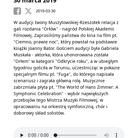
30 marca 2019
2019-03-30
W audycji Iwony Muszytowskiej-Rzeszotek relacja z
gali rozdania "Orłów" - nagród Polskiej Akademii
Filmowej. Zaprosiliśmy państwa do kina na film pt.
"Ciemno, prawie noc", który powstał na podstawie
książki Joanny Bator. Gościem audycji była Gabriela
Muskała - aktorka, która uhonorowana została
"Orłem" w kategorii "Odkrycie roku", a w ubiegłym
tygodniu gościła w Toruniu, uczestnicząc w pokazie
specjalnym filmu pt. "Fuga", do którego napisała
scenariusz i zagrała główną rolę. Muzycznie
zabrzmiała płyta pt. "The World of Hans Zimmer: A
Symphonic Celebration" - wybór największych
przebojów tego Mistrza Muzyki Filmowej, w
opracowaniu na orkiestrę symfoniczną, chór i
doborowy skład solistów.