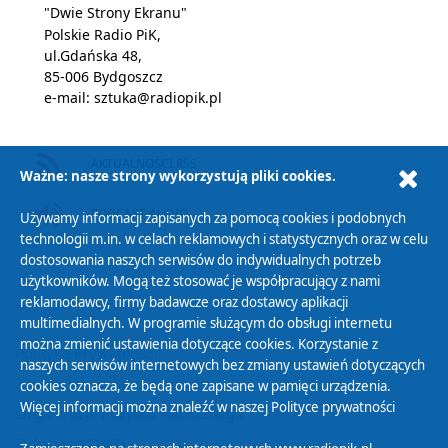
"Dwie Strony Ekranu"
Polskie Radio PiK,
ul.Gdańska 48,
85-006 Bydgoszcz
e-mail:
sztuka@radiopik.pl
AKTUALNOŚCI RSS
Ważne: nasze strony wykorzystują pliki cookies.
PODCAST AUDIO
Używamy informacji zapisanych za pomocą cookies i podobnych
technologii m.in. w celach reklamowych i statystycznych oraz w celu
dostosowania naszych serwisów do indywidualnych potrzeb
użytkowników. Mogą też stosować je współpracujący z nami
reklamodawcy, firmy badawcze oraz dostawcy aplikacji
multimedialnych. W programie służącym do obsługi internetu
można zmienić ustawienia dotyczące cookies. Korzystanie z
Polityka Prywatności
naszych serwisów internetowych bez zmiany ustawień dotyczących
Zasady korzystania z Serwisu
cookies oznacza, że będą one zapisane w pamięci urządzenia.
Więcej informacji można znaleźć w naszej
Polityce prywatności
Organizacje Pożytku Publicznego
Cyfryzacja DAB+