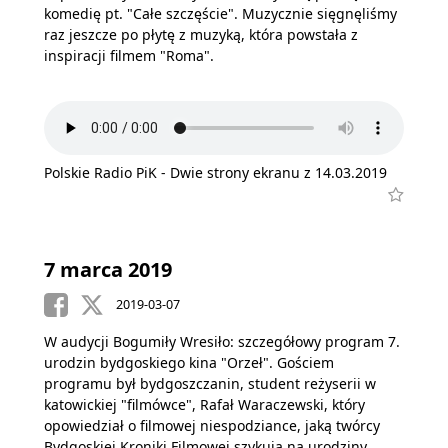
komedię pt. "Całe szczęście". Muzycznie sięgnęliśmy
raz jeszcze po płytę z muzyką, która powstała z
inspiracji filmem "Roma".
Polskie Radio PiK - Dwie strony ekranu z 14.03.2019
7 marca 2019
2019-03-07
W audycji Bogumiły Wresiło: szczegółowy program 7.
urodzin bydgoskiego kina "Orzeł". Gościem
programu był bydgoszczanin, student reżyserii w
katowickiej "filmówce", Rafał Waraczewski, który
opowiedział o filmowej niespodziance, jaką twórcy
Bydgoskiej Kroniki Filmowej szykują na urodziny