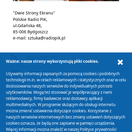
"Dwie Strony Ekranu"
Polskie Radio PiK,
ul.Gdańska 48,
85-006 Bydgoszcz
e-mail:
sztuka@radiopik.pl
AKTUALNOŚCI RSS
Ważne: nasze strony wykorzystują pliki cookies.
PODCAST AUDIO
Używamy informacji zapisanych za pomocą cookies i podobnych
technologii m.in. w celach reklamowych i statystycznych oraz w celu
dostosowania naszych serwisów do indywidualnych potrzeb
użytkowników. Mogą też stosować je współpracujący z nami
reklamodawcy, firmy badawcze oraz dostawcy aplikacji
multimedialnych. W programie służącym do obsługi internetu
można zmienić ustawienia dotyczące cookies. Korzystanie z
Polityka Prywatności
naszych serwisów internetowych bez zmiany ustawień dotyczących
Zasady korzystania z Serwisu
cookies oznacza, że będą one zapisane w pamięci urządzenia.
Więcej informacji można znaleźć w naszej
Polityce prywatności
Organizacje Pożytku Publicznego