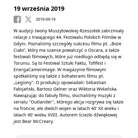
19 września 2019
2019-09-19
W audycji Iwony Muszytowskiej-Rzeszotek zabrzmiały
relacje z trwającego 44. Festiwalu Polskich Filmów w
Gdyni. Poznaliśmy szczegóły sukcesu filmu pt. „Boże
Ciało”, który ma szanse powalczyć o Oscara, a także
festiwali filmowych, które już niedługo odbędą się w
Toruniu. Są to Festiwal Sztuki Faktu, Tofifest i
EnergaCamerimage. W magazynie filmowym
spotkaliśmy się także z bohaterami filmu pt.
„Legiony”. O produkcji opowiadali: Sebastian
Fabijański, Bartosz Gelner oraz Wiktoria Wolańska.
Nawiązując do fabuły filmu, słuchaliśmy muzyki z
serialu "Outlander", którego akcja rozgrywa się także
na froncie, ale dwóch wojen w latach 40' XX wieku i
latach 40' wieku XVIII. Autorem ścieżki dźwiękowej
jest Bear McCreary.