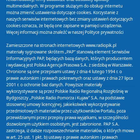
multimedialnych. W programie służącym do obsługi internetu
Zasady korzystania z Serwisu
można zmienić ustawienia dotyczące cookies. Korzystanie z
Organizacje Pożytku Publicznego
naszych serwisów internetowych bez zmiany ustawień dotyczących
Cyfryzacja DAB+
cookies oznacza, że będą one zapisane w pamięci urządzenia.
Więcej informacji można znaleźć w naszej
Polityce prywatności
Polityka ochrony danych osobowych
Abonament
Zamieszczone na stronach internetowych www.radiopik.pl
materiały sygnowane skrótem „PAP” stanowią element Serwisów
Zamówienia publiczne
Informacyjnych PAP, będących bazą danych, których producentem
i wydawcą jest Polska Agencja Prasowa S.A. z siedzibą w Warszawie.
Chronione są one przepisami ustawy z dnia 4 lutego 1994 r. o
Biuletyn Informacji Publicznej
prawie autorskim i prawach pokrewnych oraz ustawy z dnia 27 lipca
2001 r. o ochronie baz danych. Powyższe materiały
wykorzystywane są przez Polskie Radio Regionalną Rozgłośnię w
Bydgoszczy „Polskie Radio Pomorza i Kujaw” S.A. na podstawie
stosownej umowy licencyjnej. Jakiekolwiek wykorzystywanie
przedmiotowych materiałów przez użytkowników Portalu, poza
przewidzianymi przez przepisy prawa wyjątkami, w szczególności
dozwolonym użytkiem osobistym, jest zabronione. PAP S.A.
zastrzega, iż dalsze rozpowszechnianie materiałów, o których mowa
w art. 25 ust. 1 pkt. b) ustawy o prawie autorskim i prawach