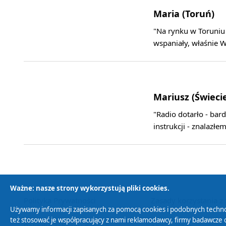
Maria (Toruń)
"Na rynku w Toruniu
wspaniały, właśnie 
Mariusz (Świeci
"Radio dotarło - bar
instrukcji - znalazł
Ważne: nasze strony wykorzystują pliki cookies.
Używamy informacji zapisanych za pomocą cookies i podobnych techno
Polityka Prywatności
Zasady korzystania z
też stosować je współpracujący z nami reklamodawcy, firmy badawcze o
naszych serwisów internetowych bez zmiany ustawień dotyczących cook
Polityka ochrony danych