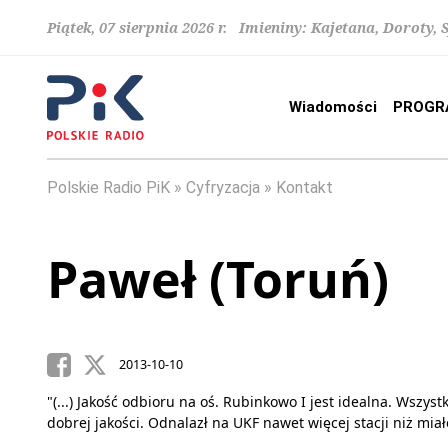
Piątek, 07 sierpnia 2026 r. Imieniny: Kajetana, Doroty, 
Wiadomości
PROGR
Polskie Radio PiK
Cyfryzacja
Kontakt
Paweł (Toruń)
2013-10-10
"(...) Jakość odbioru na oś. Rubinkowo I jest idealna. Wszyst
dobrej jakości. Odnalazł na UKF nawet więcej stacji niż mia