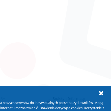
ania naszych serwisów do indywidualnych potrzeb użytkowników. Mogą
AB+
Biuletyn Informacji
 internetu można zmienić ustawienia dotyczące cookies. Korzystanie z
Publicznej
ji można znaleźć w naszej
Polityce prywatności