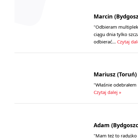
Marcin (Bydgosz
"Odbieram multipleks
ciągu dnia tylko szc
odbierać…
Czytaj dal
Mariusz (Toruń)
"Właśnie odebrałem 
Czytaj dalej »
Adam (Bydgoszc
"Mam też to radyjko