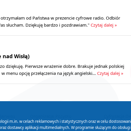
 otrzymałam od Państwa w prezencie cyfrowe radio. Odbiór
Was słucham. Dziękuję bardzo i pozdrawiam."
Czytaj dalej »
e nad Wisłą)
dzo dziękuję. Pierwsze wrażenie dobre. Brakuje jednak polskiej
em w menu opcję przełączenia na język angielski…
Czytaj dalej »
logii m.in. w celach reklamowych i statystycznych oraz w celu dostosow
 Serwisu
Organizacje Pożytku
Cyfryzacja D
raz dostawcy aplikacji multimedialnych. W programie służącym do obsługi
Publicznego
ies oznacza, że będą one zapisane w pamięci urządzenia. Więcej informac