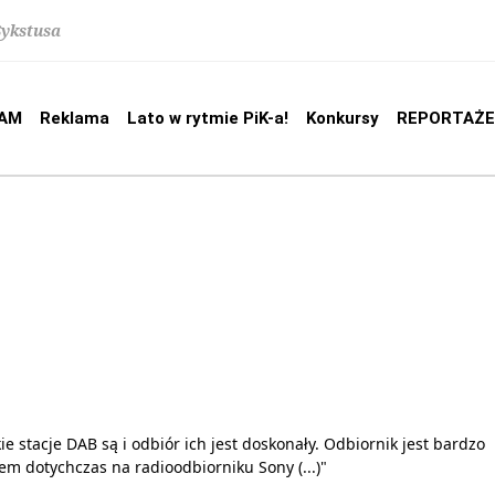
Sykstusa
AM
Reklama
Lato w rytmie PiK-a!
Konkursy
REPORTAŻE
kie stacje DAB są i odbiór ich jest doskonały. Odbiornik jest bardzo
łem dotychczas na radioodbiorniku Sony (...)"