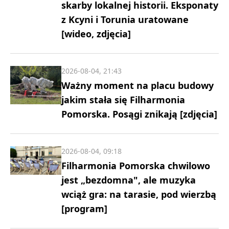
skarby lokalnej historii. Eksponaty
z Kcyni i Torunia uratowane
[wideo, zdjęcia]
2026-08-04, 21:43
Ważny moment na placu budowy
jakim stała się Filharmonia
Pomorska. Posągi znikają [zdjęcia]
2026-08-04, 09:18
Filharmonia Pomorska chwilowo
jest „bezdomna", ale muzyka
wciąż gra: na tarasie, pod wierzbą
[program]