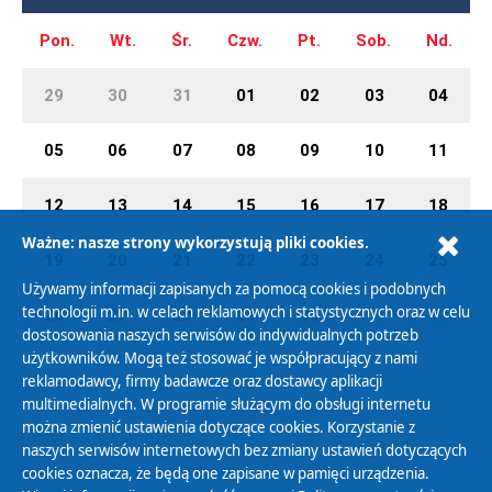
Pon.
Wt.
Śr.
Czw.
Pt.
Sob.
Nd.
29
30
31
01
02
03
04
05
06
07
08
09
10
11
12
13
14
15
16
17
18
Ważne: nasze strony wykorzystują pliki cookies.
19
20
21
22
23
24
25
Używamy informacji zapisanych za pomocą cookies i podobnych
technologii m.in. w celach reklamowych i statystycznych oraz w celu
26
27
28
29
30
01
02
dostosowania naszych serwisów do indywidualnych potrzeb
użytkowników. Mogą też stosować je współpracujący z nami
reklamodawcy, firmy badawcze oraz dostawcy aplikacji
multimedialnych. W programie służącym do obsługi internetu
można zmienić ustawienia dotyczące cookies. Korzystanie z
Polityka Prywatności
naszych serwisów internetowych bez zmiany ustawień dotyczących
Zasady korzystania z Serwisu
cookies oznacza, że będą one zapisane w pamięci urządzenia.