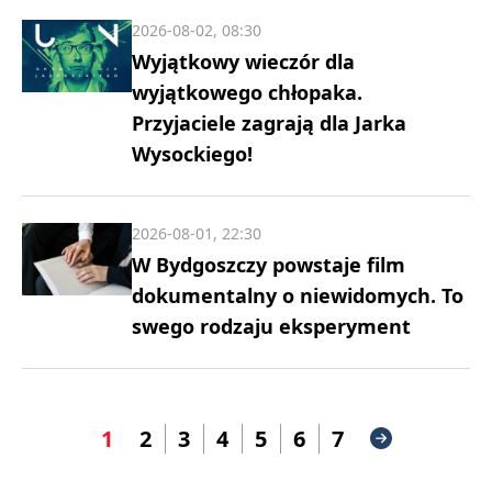
2026-08-02, 08:30
Wyjątkowy wieczór dla
wyjątkowego chłopaka.
Przyjaciele zagrają dla Jarka
Wysockiego!
2026-08-01, 22:30
W Bydgoszczy powstaje film
dokumentalny o niewidomych. To
swego rodzaju eksperyment
1
2
3
4
5
6
7