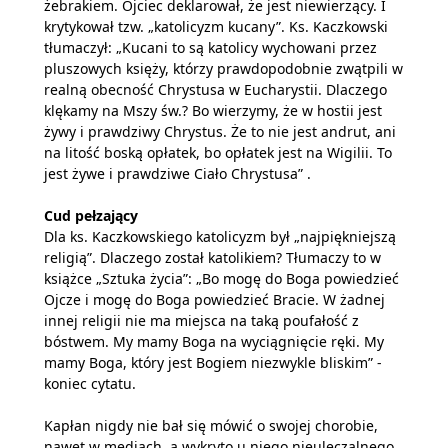
żebrakiem. Ojciec deklarował, że jest niewierzący. I
krytykował tzw. „katolicyzm kucany”. Ks. Kaczkowski
tłumaczył: „Kucani to są katolicy wychowani przez
pluszowych księży, którzy prawdopodobnie zwątpili w
realną obecność Chrystusa w Eucharystii. Dlaczego
klękamy na Mszy św.? Bo wierzymy, że w hostii jest
żywy i prawdziwy Chrystus. Że to nie jest andrut, ani
na litość boską opłatek, bo opłatek jest na Wigilii. To
jest żywe i prawdziwe Ciało Chrystusa” .
Cud pełzający
Dla ks. Kaczkowskiego katolicyzm był „najpiękniejszą
religią”. Dlaczego został katolikiem? Tłumaczy to w
książce „Sztuka życia”: „Bo mogę do Boga powiedzieć
Ojcze i mogę do Boga powiedzieć Bracie. W żadnej
innej religii nie ma miejsca na taką poufałość z
bóstwem. My mamy Boga na wyciągnięcie ręki. My
mamy Boga, który jest Bogiem niezwykle bliskim” -
koniec cytatu.
Kapłan nigdy nie bał się mówić o swojej chorobie,
nawet w mediach, a wykryto u niego nieuleczalnego