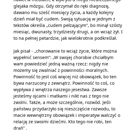
glejaka mózgu. Gdy otrzymał do ręki diagnozę,
dawano mu sześć miesięcy życia, a każdy kolejny
dzień miał być cudem. Swoją sytuację w jednym z
tekstów określa „cudem pełzającym”, bo minął szósty
miesiąc, dwunasty, trzydziesty drugi, a on wciąż żył. I
to na pełnej petardzie, jak wielokrotnie podkreślał.
Jak pisał - „chorowanie to wciąż życie, które można
wypełnić sensem”: „W swojej chorobie chciałbym
wam powiedzieć jedną ważną rzecz: nigdy nie
możemy się zwalniać z powinności moralnych.
Powinność to jest coś więcej niż obowiązek, bo ten
bywa narzucony z zewnątrz. Powinność to coś, co
wypływa z wnętrza naszego jesestwa. Zawsze
jesteśmy ojcami i matkami i nikt nas z tego nie
zwolni. Także, a może szczególnie, rozwód. Jeśli
państwu przydarzyło się nieszczęście rozwodu, to
macie wewnętrzny obowiązek i imperatyw walczyć o
relację ze swoimi dziećmi. Kto tego nie robi, ten
drań” .