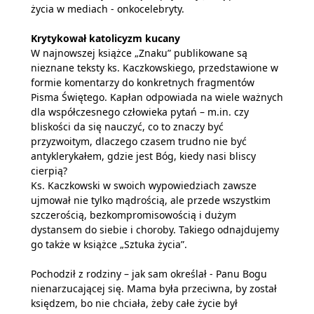
życia w mediach - onkocelebryty.
Krytykował katolicyzm kucany
W najnowszej książce „Znaku” publikowane są
nieznane teksty ks. Kaczkowskiego, przedstawione w
formie komentarzy do konkretnych fragmentów
Pisma Świętego. Kapłan odpowiada na wiele ważnych
dla współczesnego człowieka pytań – m.in. czy
bliskości da się nauczyć, co to znaczy być
przyzwoitym, dlaczego czasem trudno nie być
antyklerykałem, gdzie jest Bóg, kiedy nasi bliscy
cierpią?
Ks. Kaczkowski w swoich wypowiedziach zawsze
ujmował nie tylko mądrością, ale przede wszystkim
szczerością, bezkompromisowością i dużym
dystansem do siebie i choroby. Takiego odnajdujemy
go także w książce „Sztuka życia”.
Pochodził z rodziny – jak sam określał - Panu Bogu
nienarzucającej się. Mama była przeciwna, by został
księdzem, bo nie chciała, żeby całe życie był