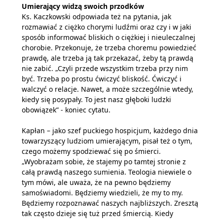
Umierający widzą swoich przodków
Ks. Kaczkowski odpowiada też na pytania, jak
rozmawiać z ciężko chorymi ludźmi oraz czy i w jaki
sposób informować bliskich o ciężkiej i nieuleczalnej
chorobie. Przekonuje, że trzeba choremu powiedzieć
prawdę, ale trzeba ją tak przekazać, żeby tą prawdą
nie zabić. „Czyli przede wszystkim trzeba przy nim
być. Trzeba po prostu ćwiczyć bliskość. Ćwiczyć i
walczyć o relacje. Nawet, a może szczególnie wtedy,
kiedy się posypały. To jest nasz głęboki ludzki
obowiązek” - koniec cytatu.
Kapłan – jako szef puckiego hospicjum, każdego dnia
towarzyszący ludziom umierającym, pisał też o tym,
czego możemy spodziewać się po śmierci.
„Wyobrażam sobie, że stajemy po tamtej stronie z
całą prawdą naszego sumienia. Teologia niewiele o
tym mówi, ale uważa, że na pewno będziemy
samoświadomi. Będziemy wiedzieli, że my to my.
Będziemy rozpoznawać naszych najbliższych. Zresztą
tak często dzieje się tuż przed śmiercią. Kiedy