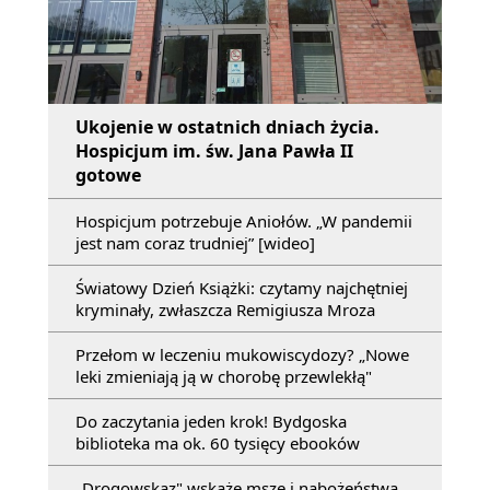
Ukojenie w ostatnich dniach życia.
Hospicjum im. św. Jana Pawła II
gotowe
Hospicjum potrzebuje Aniołów. „W pandemii
jest nam coraz trudniej” [wideo]
Światowy Dzień Książki: czytamy najchętniej
kryminały, zwłaszcza Remigiusza Mroza
Przełom w leczeniu mukowiscydozy? „Nowe
leki zmieniają ją w chorobę przewlekłą"
Do zaczytania jeden krok! Bydgoska
biblioteka ma ok. 60 tysięcy ebooków
„Drogowskaz" wskaże msze i nabożeństwa