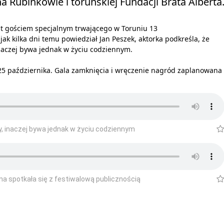
a Rubinkowie i toruńskiej Fundacji Brata Alberta
st gościem specjalnym trwającego w Toruniu 13
k kilka dni temu powiedział Jan Peszek, aktorka podkreśla, że
 inaczej bywa jednak w życiu codziennym.
i, 25 października. Gala zamknięcia i wręczenie nagród zaplanowana
y, inaczej bywa jednak w życiu codziennym
na spotkała się z festiwalową publicznością