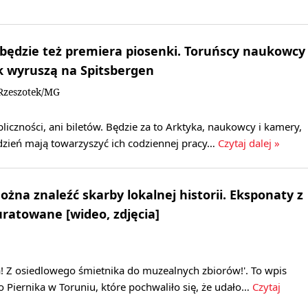
 będzie też premiera piosenki. Toruńscy naukowcy
k wyruszą na Spitsbergen
Rzeszotek/MG
bliczności, ani biletów. Będzie za to Arktyka, naukowcy i kamery,
ydzień mają towarzyszyć ich codziennej pracy…
Czytaj dalej »
żna znaleźć skarby lokalnej historii. Eksponaty z
uratowane [wideo, zdjęcia]
! Z osiedlowego śmietnika do muzealnych zbiorów!'. To wpis
Piernika w Toruniu, które pochwaliło się, że udało…
Czytaj