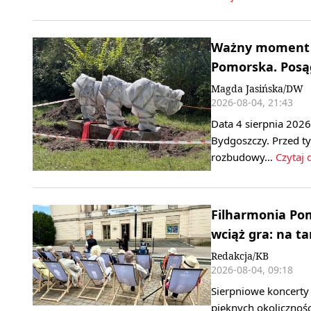
Ważny moment n
Pomorska. Posągi
Magda Jasińska/DW
2026-08-04, 21:43
Data 4 sierpnia 2026
Bydgoszczy. Przed 
rozbudowy…
Czytaj 
Filharmonia Po
wciąż gra: na t
Redakcja/KB
2026-08-04, 09:18
Sierpniowe koncerty 
pięknych okolicznoś