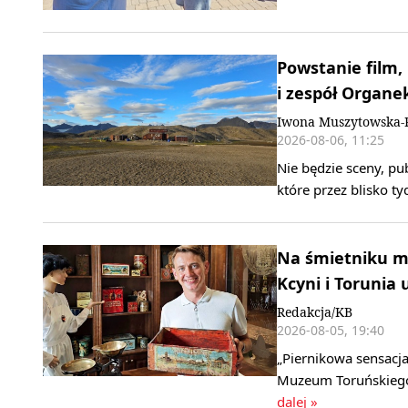
Powstanie film,
i zespół Organe
Iwona Muszytowska-
2026-08-06, 11:25
Nie będzie sceny, pu
które przez blisko t
Na śmietniku mo
Kcyni i Torunia 
Redakcja/KB
2026-08-05, 19:40
„Piernikowa sensacja
Muzeum Toruńskiego 
dalej »