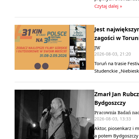
Czytaj dalej »
Jest największy
zagości w Torun
JW
2026-08-03, 21:20
Toruń na trasie Fest
Studenckie „Niebie
Zmarł Jan Rubcz
Bydgoszczy
Pracownia Badań nad
2026-08-03, 13:33
Aktor, piosenkarz i
a potem Bydgoszczy 