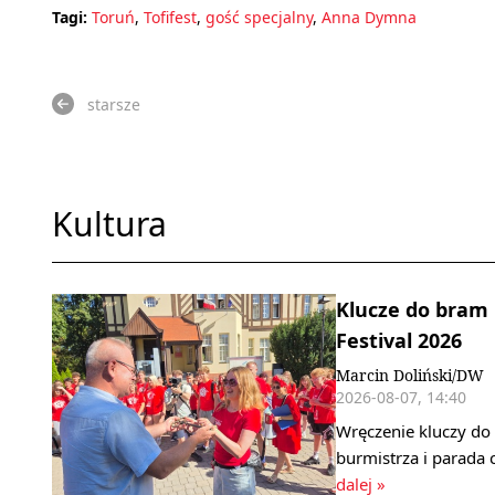
Tagi:
Toruń
,
Tofifest
,
gość specjalny
,
Anna Dymna
starsze
Kultura
Klucze do bram 
Festival 2026
Marcin Doliński/DW
2026-08-07, 14:40
Wręczenie kluczy do
burmistrza i parada 
dalej »