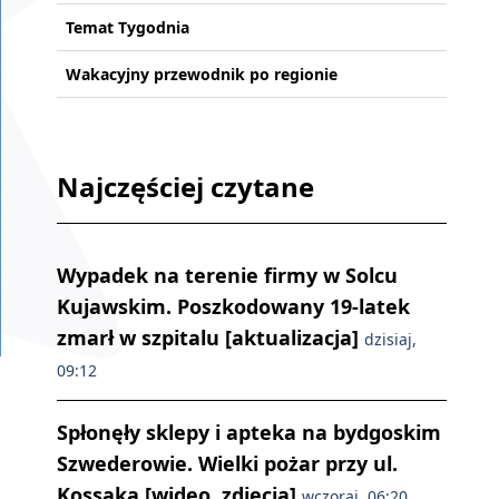
Temat Tygodnia
Wakacyjny przewodnik po regionie
Najczęściej czytane
Wypadek na terenie firmy w Solcu
Kujawskim. Poszkodowany 19-latek
zmarł w szpitalu [aktualizacja]
dzisiaj,
09:12
Anna Dymna spotkała się z festiwalową publicznością. Fot. Iwona 
Spłonęły sklepy i apteka na bydgoskim
Szwederowie. Wielki pożar przy ul.
Kossaka [wideo, zdjęcia]
wczoraj, 06:20