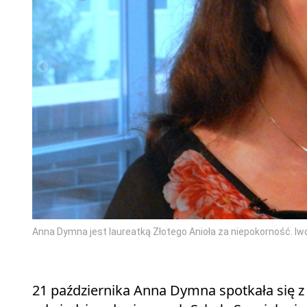
Anna Dymna jest laureatką Złotego Anioła za niepokorność.
21 października Anna Dymna spotkała się z 