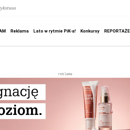
Sykstusa
AM
Reklama
Lato w rytmie PiK-a!
Konkursy
REPORTAŻE
reklama