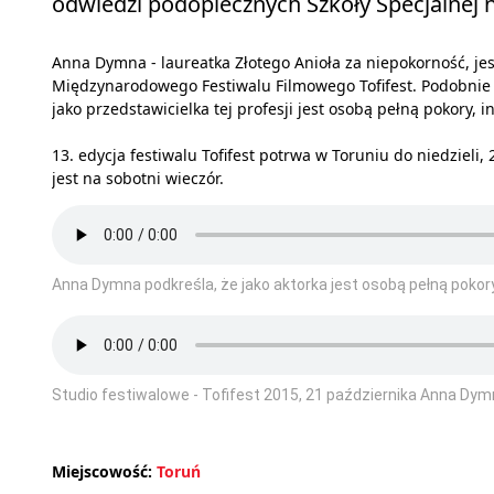
odwiedzi podopiecznych Szkoły Specjalnej n
Anna Dymna - laureatka Złotego Anioła za niepokorność, je
Międzynarodowego Festiwalu Filmowego Tofifest. Podobnie ja
jako przedstawicielka tej profesji jest osobą pełną pokory,
13. edycja festiwalu Tofifest potrwa w Toruniu do niedziel
jest na sobotni wieczór.
Anna Dymna podkreśla, że jako aktorka jest osobą pełną pokor
Studio festiwalowe - Tofifest 2015, 21 października Anna Dym
Miejscowość:
Toruń