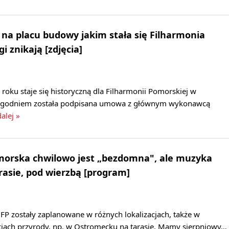
a placu budowy jakim stała się Filharmonia
 znikają [zdjęcia]
 roku staje się historyczną dla Filharmonii Pomorskiej w
tygodniem została podpisana umowa z głównym wykonawcą
dalej »
morska chwilowo jest „bezdomna", ale muzyka
arasie, pod wierzbą [program]
FP zostały zaplanowane w różnych lokalizacjach, także w
ciach przyrody, np. w Ostromecku na tarasie. Mamy sierpniowy…