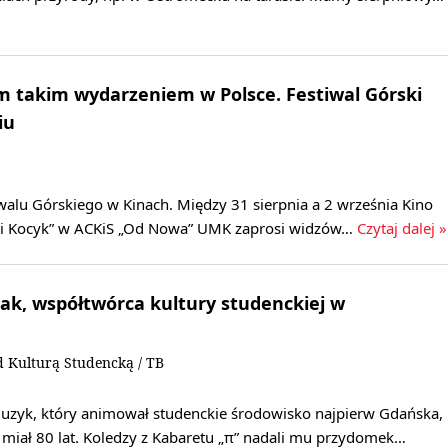
m takim wydarzeniem w Polsce. Festiwal Górski
iu
iwalu Górskiego w Kinach. Między 31 sierpnia a 2 września Kino
ski Kocyk” w ACKiS „Od Nowa” UMK zaprosi widzów…
Czytaj dalej »
ak, współtwórca kultury studenckiej w
 Kulturą Studencką / TB
 muzyk, który animował studenckie środowisko najpierw Gdańska,
miał 80 lat. Koledzy z Kabaretu „π” nadali mu przydomek…