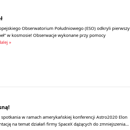
ł
pejskiego Obserwatorium Południowego (ESO) odkryli pierwszy
upeł” w kosmosie! Obserwacje wykonane przy pomocy
dalej »
sną!
 spotkania w ramach amerykańskiej konferencji Astro2020 Elon
ntację na temat działań firmy SpaceX dążących do zmniejszenia…