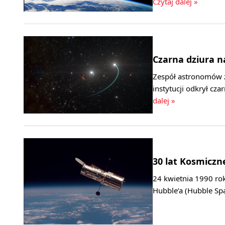
Czytaj dalej »
Czarna dziura na
Zespół astronomów z
instytucji odkrył cz
dalej »
30 lat Kosmiczn
24 kwietnia 1990 ro
Hubble’a (Hubble Spa