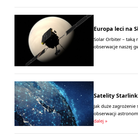
Europa leci na S
Solar Orbiter – taką
obserwacje naszej gw
Satelity Starli
Jak duże zagrożenie s
obserwacji astronom
dalej »