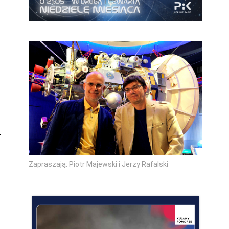
,
Zapraszają: Piotr Majewski i Jerzy Rafalski