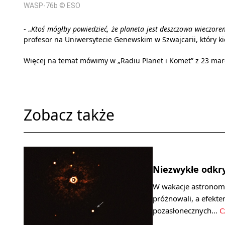
WASP-76b © ESO
- „
Ktoś mógłby powiedzieć, że planeta jest deszczowa wieczorem
profesor na Uniwersytecie Genewskim w Szwajcarii, który 
Więcej na temat mówimy w „Radiu Planet i Komet” z 23 mar
Zobacz także
Niezwykłe odkr
W wakacje astronom
próżnowali, a efekte
pozasłonecznych…
C