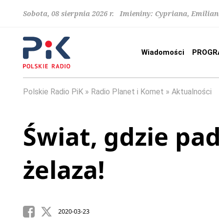
Sobota, 08 sierpnia 2026 r. Imieniny: Cypriana, Emilia
Wiadomości
PROGR
Polskie Radio PiK
Radio Planet i Komet
Aktualności
Świat, gdzie pa
żelaza!
2020-03-23