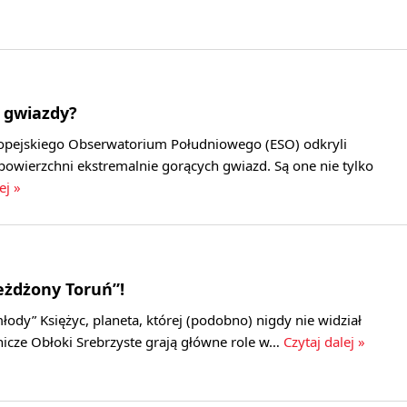
 gwiazdy?
opejskiego Obserwatorium Południowego (ESO) odkryli
powierzchni ekstremalnie gorących gwiazd. Są one nie tylko
ej »
eżdżony Toruń”!
łody” Księżyc, planeta, której (podobno) nigdy nie widział
nicze Obłoki Srebrzyste grają główne role w…
Czytaj dalej »