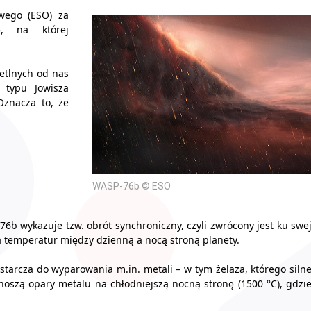
wego (ESO) za
ę, na której
etlnych od nas
 typu Jowisza
Oznacza to, że
WASP-76b © ESO
76b wykazuje tzw. obrót synchroniczny, czyli zwrócony jest ku swe
a temperatur między dzienną a nocą stroną planety.
starcza do wyparowania m.in. metali – w tym żelaza, którego siln
noszą opary metalu na chłodniejszą nocną stronę (1500 °C), gdzi