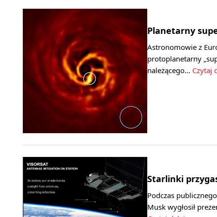
Planetarny supe
Astronomowie z Euro
protoplanetarny „s
należącego…
Czytaj 
Starlinki przyga
Podczas publicznego
Musk wygłosił preze