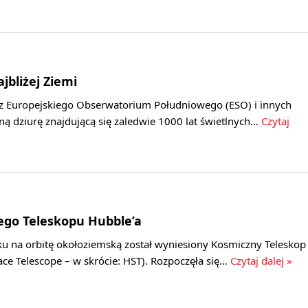
jbliżej Ziemi
 Europejskiego Obserwatorium Południowego (ESO) i innych
arną dziurę znajdującą się zaledwie 1000 lat świetlnych…
Czytaj
ego Teleskopu Hubble’a
ku na orbitę okołoziemską został wyniesiony Kosmiczny Teleskop
ce Telescope – w skrócie: HST). Rozpoczęła się…
Czytaj dalej »