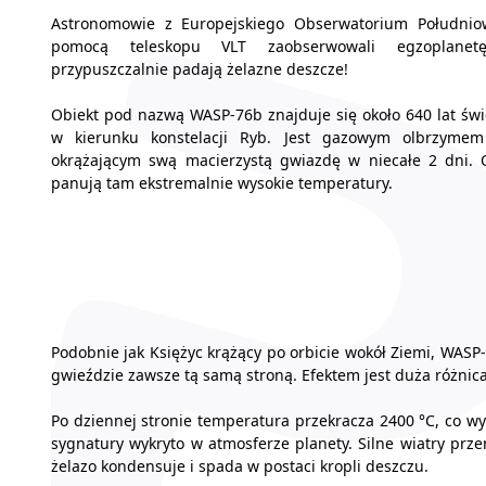
Astronomowie z Europejskiego Obserwatorium Południo
pomocą teleskopu VLT zaobserwowali egzoplanet
przypuszczalnie padają żelazne deszcze!
Obiekt pod nazwą WASP-76b znajduje się około 640 lat świ
w kierunku konstelacji Ryb. Jest gazowym olbrzymem
okrążającym swą macierzystą gwiazdę w niecałe 2 dni. 
panują tam ekstremalnie wysokie temperatury.
Podobnie jak Księżyc krążący po orbicie wokół Ziemi, WASP-
gwieździe zawsze tą samą stroną. Efektem jest duża różnic
Po dziennej stronie temperatura przekracza 2400 °C, co wy
sygnatury wykryto w atmosferze planety. Silne wiatry prze
żelazo kondensuje i spada w postaci kropli deszczu.