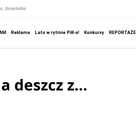
na, Dominika
AM
Reklama
Lato w rytmie PiK-a!
Konkursy
REPORTAŻE
da deszcz z…