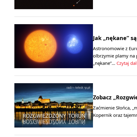
Jak „nękane” są
Astronomowie z Eur
olbrzymie plamy na 
„nękane”…
Czytaj dal
Zobacz „Rozgwi
Zaćmienie Słońca, „m
Kopernik oraz tajem