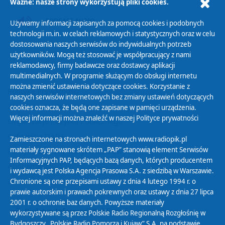
Ważne: nasze strony wykorzystują pliki cookies.
PODCAST AUDIO
Używamy informacji zapisanych za pomocą cookies i podobnych
technologii m.in. w celach reklamowych i statystycznych oraz w celu
dostosowania naszych serwisów do indywidualnych potrzeb
użytkowników. Mogą też stosować je współpracujący z nami
reklamodawcy, firmy badawcze oraz dostawcy aplikacji
multimedialnych. W programie służącym do obsługi internetu
można zmienić ustawienia dotyczące cookies. Korzystanie z
Polityka Prywatności
naszych serwisów internetowych bez zmiany ustawień dotyczących
Zasady korzystania z Serwisu
cookies oznacza, że będą one zapisane w pamięci urządzenia.
Więcej informacji można znaleźć w naszej
Polityce prywatności
Organizacje Pożytku Publicznego
Cyfryzacja DAB+
Zamieszczone na stronach internetowych www.radiopik.pl
materiały sygnowane skrótem „PAP” stanowią element Serwisów
Polityka ochrony danych osobowych
Informacyjnych PAP, będących bazą danych, których producentem
Abonament
i wydawcą jest Polska Agencja Prasowa S.A. z siedzibą w Warszawie.
Zamówienia publiczne
Chronione są one przepisami ustawy z dnia 4 lutego 1994 r. o
prawie autorskim i prawach pokrewnych oraz ustawy z dnia 27 lipca
2001 r. o ochronie baz danych. Powyższe materiały
Biuletyn Informacji Publicznej
wykorzystywane są przez Polskie Radio Regionalną Rozgłośnię w
Bydgoszczy „Polskie Radio Pomorza i Kujaw” S.A. na podstawie