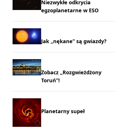
Niezwykłe odkrycia
egzoplanetarne w ESO
Jak „nękane” są gwiazdy?
Zobacz „Rozgwieżdżony
Toruń”!
Planetarny supeł