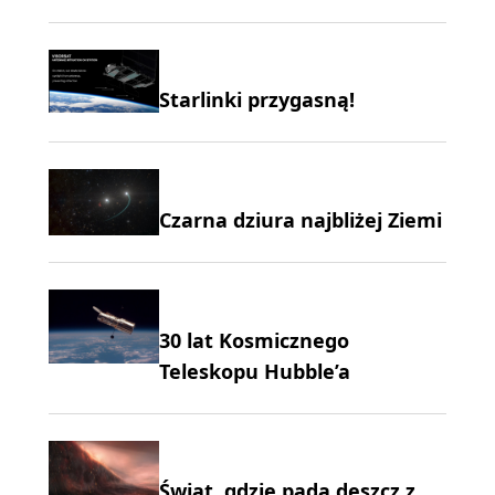
Starlinki przygasną!
Czarna dziura najbliżej Ziemi
30 lat Kosmicznego
Teleskopu Hubble’a
Świat, gdzie pada deszcz z…