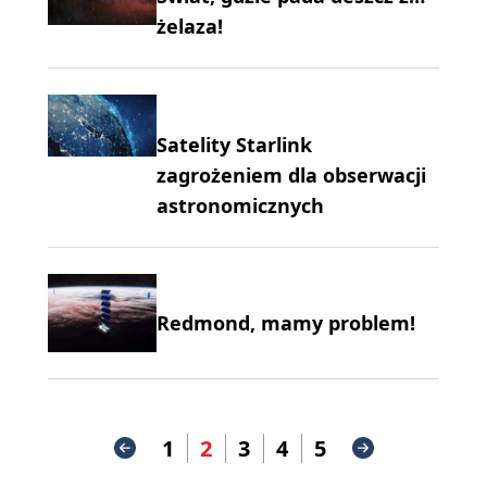
żelaza!
Satelity Starlink
zagrożeniem dla obserwacji
astronomicznych
Redmond, mamy problem!
1
2
3
4
5