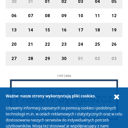
30
31
01
02
03
04
05
06
07
08
09
10
11
12
13
14
15
16
17
18
19
20
21
22
23
24
25
26
27
28
29
30
01
02
03
reklama
Ważne: nasze strony wykorzystują pliki cookies.
Używamy informacji zapisanych za pomocą cookies i podobnych
technologii m.in. w celach reklamowych i statystycznych oraz w celu
dostosowania naszych serwisów do indywidualnych potrzeb
użytkowników. Mogą też stosować je współpracujący z nami