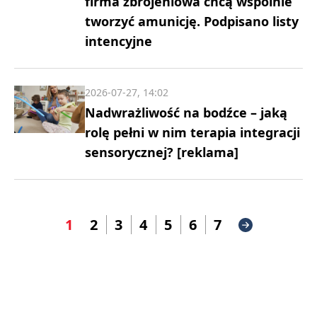
firma zbrojeniowa chcą wspólnie
tworzyć amunicję. Podpisano listy
intencyjne
2026-07-27, 14:02
Nadwrażliwość na bodźce – jaką
rolę pełni w nim terapia integracji
sensorycznej? [reklama]
1
2
3
4
5
6
7