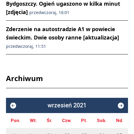
Bydgoszczy. Ogień ugaszono w kilka minut
[zdjęcia]
przedwczoraj, 16:01
Zderzenie na autostradzie A1 w powiecie
świeckim. Dwie osoby ranne [aktualizacja]
przedwczoraj, 11:51
Archiwum
wrzesień 2021
Pon.
Wt.
Śr.
Czw.
Pt.
Sob.
Nd.