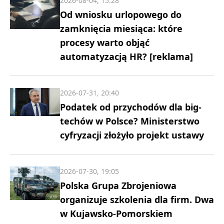
2026-08-04, 15:28
Od wniosku urlopowego do
zamknięcia miesiąca: które
procesy warto objąć
automatyzacją HR? [reklama]
2026-07-31, 20:40
Podatek od przychodów dla big-
techów w Polsce? Ministerstwo
cyfryzacji złożyło projekt ustawy
2026-07-30, 19:05
Polska Grupa Zbrojeniowa
organizuje szkolenia dla firm. Dwa
w Kujawsko-Pomorskiem