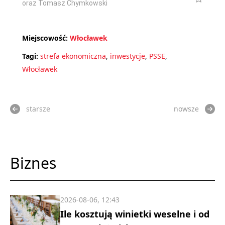
oraz Tomasz Chymkowski
Miejscowość:
Włocławek
Tagi:
strefa ekonomiczna
,
inwestycje
,
PSSE
,
Włocławek
starsze
nowsze
Biznes
2026-08-06, 12:43
Ile kosztują winietki weselne i od