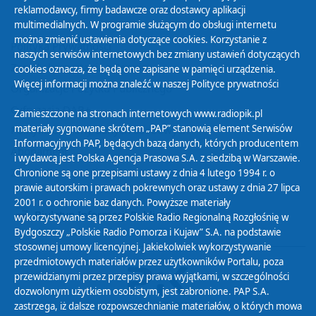
reklamodawcy, firmy badawcze oraz dostawcy aplikacji
multimedialnych. W programie służącym do obsługi internetu
można zmienić ustawienia dotyczące cookies. Korzystanie z
Polityka Prywatności
naszych serwisów internetowych bez zmiany ustawień dotyczących
Zasady korzystania z Serwisu
cookies oznacza, że będą one zapisane w pamięci urządzenia.
Więcej informacji można znaleźć w naszej
Polityce prywatności
Organizacje Pożytku Publicznego
Cyfryzacja DAB+
Zamieszczone na stronach internetowych www.radiopik.pl
materiały sygnowane skrótem „PAP” stanowią element Serwisów
Polityka ochrony danych osobowych
Informacyjnych PAP, będących bazą danych, których producentem
Abonament
i wydawcą jest Polska Agencja Prasowa S.A. z siedzibą w Warszawie.
Zamówienia publiczne
Chronione są one przepisami ustawy z dnia 4 lutego 1994 r. o
prawie autorskim i prawach pokrewnych oraz ustawy z dnia 27 lipca
2001 r. o ochronie baz danych. Powyższe materiały
Biuletyn Informacji Publicznej
wykorzystywane są przez Polskie Radio Regionalną Rozgłośnię w
Bydgoszczy „Polskie Radio Pomorza i Kujaw” S.A. na podstawie
stosownej umowy licencyjnej. Jakiekolwiek wykorzystywanie
przedmiotowych materiałów przez użytkowników Portalu, poza
przewidzianymi przez przepisy prawa wyjątkami, w szczególności
dozwolonym użytkiem osobistym, jest zabronione. PAP S.A.
zastrzega, iż dalsze rozpowszechnianie materiałów, o których mowa