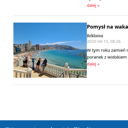
dalej »
Pomysł na wakac
Reklama
2026-04-15, 08:26
W tym roku zamień m
poranek z widokiem 
dalej »