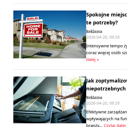
Spokojne miejsce
te potrzeby?
Reklama
2026-04-20, 09:33
Intensywne tempo życ
coraz więcej osób s
dalej »
Jak zoptymalizo
niepotrzebnych
Reklama
2026-04-20, 09:33
Efektywne zarządzan
wpływających na funk
branży…
Czytaj dalej