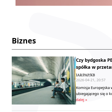
Biznes
Czy bydgoska PE
spółka w przet
IAR/PAP/KB
2026-04-21, 20:57
Komisja Europejska 
ubiegającego się o k
dalej »