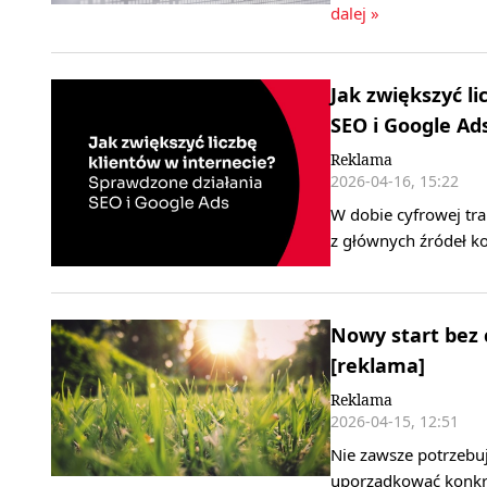
dalej »
Jak zwiększyć l
SEO i Google Ad
Reklama
2026-04-16, 15:22
W dobie cyfrowej tra
z głównych źródeł ko
Nowy start bez 
[reklama]
Reklama
2026-04-15, 12:51
Nie zawsze potrzebu
uporządkować konkre