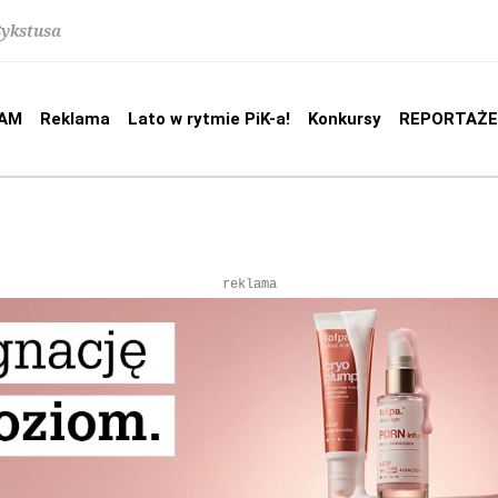
Sykstusa
AM
Reklama
Lato w rytmie PiK-a!
Konkursy
REPORTAŻE
reklama