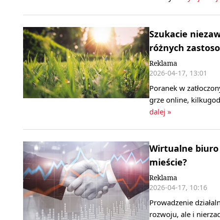
Szukacie niezaw
różnych zastos
Reklama
2026-04-17, 13:01
Poranek w zatłoczon
grze online, kilkugo
dalej »
Wirtualne biuro
mieście?
Reklama
2026-04-17, 10:16
Prowadzenie działal
rozwoju, ale i nierz