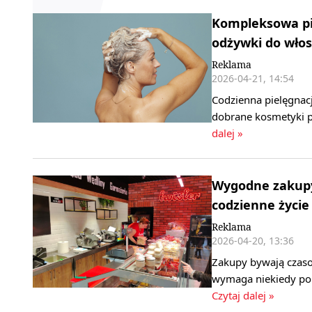
Kompleksowa pie
odżywki do wło
Reklama
2026-04-21, 14:54
Codzienna pielęgnacj
dobrane kosmetyki p
dalej »
Wygodne zakupy 
codzienne życie
Reklama
2026-04-20, 13:36
Zakupy bywają czaso
wymaga niekiedy pok
Czytaj dalej »