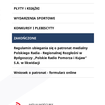
h
PŁYTY i KSIĄŻKI
e
e
WYDARZENIA SPORTOWE
e
,
KONKURSY I PLEBISCYTY
ZAKOŃCZONE
Regulamin ubiegania się o patronat medialny
Polskiego Radia - Regionalnej Rozgłośni w
Bydgoszczy „Polskie Radio Pomorza i Kujaw”
S.A. w likwidacji
Wniosek o patronat - formularz online
AKTUALNOŚCI RSS