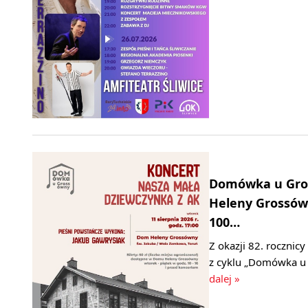
Domówka u Gros
Heleny Grossówn
100…
Z okazji 82. roczni
z cyklu „Domówka u
dalej »