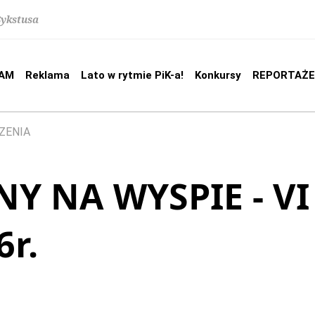
Sykstusa
AM
Reklama
Lato w rytmie PiK-a!
Konkursy
REPORTAŻE
ZENIA
Y NA WYSPIE - VI
6r.