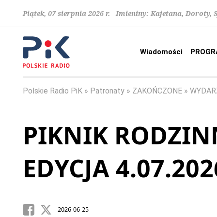
Piątek, 07 sierpnia 2026 r. Imieniny: Kajetana, Doroty, 
Wiadomości
PROGR
Polskie Radio PiK
Patronaty
ZAKOŃCZONE
WYDAR
PIKNIK RODZINN
EDYCJA 4.07.202
2026-06-25