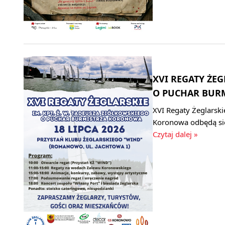
XVI REGATY ŻEG
O PUCHAR BURM
XVI Regaty Żeglarski
Koronowa odbędą się
Czytaj dalej »