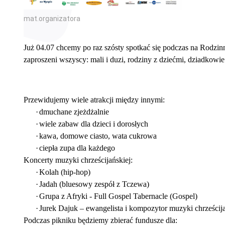
mat.organizatora
Już 04.07 chcemy po raz szósty spotkać się podczas na Rodz
zaproszeni wszyscy: mali i duzi, rodziny z dziećmi, dziadkow
Przewidujemy wiele atrakcji między innymi:
·
dmuchane zjeżdżalnie
·
wiele zabaw dla dzieci i dorosłych
·
kawa, domowe ciasto, wata cukrowa
·
ciepła zupa dla każdego
Koncerty muzyki chrześcijańskiej:
·
Kolah (hip-hop)
·
Jadah (bluesowy zespół z Tczewa)
·
Grupa z Afryki - Full Gospel Tabernacle (Gospel)
·
Jurek Dajuk – ewangelista i kompozytor muzyki chrześcija
Podczas pikniku będziemy zbierać fundusze dla: