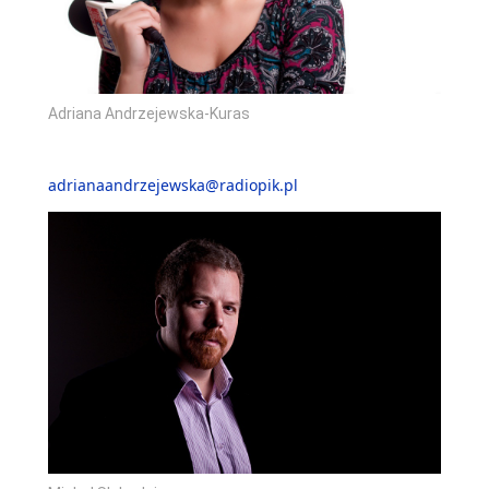
Adriana Andrzejewska-Kuras
adrianaandrzejewska@radiopik.pl