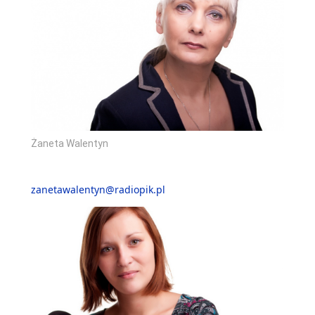
Żaneta Walentyn
zanetawalentyn@radiopik.pl