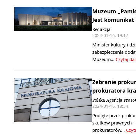
Muzeum „Pamięć
Jest komunikat
Redakcja
2024-01-16, 19:17
Minister kultury i d
zabezpieczenia doda
Muzeum…
Czytaj dal
Zebranie prokur
prokuratora kr
Polska Agencja Pras
2024-01-16, 18:34
Podjęte przez proku
skutków prawnych -
prokuratorów…
Czyta