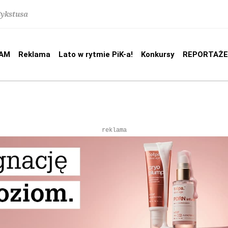
Sykstusa
AM
Reklama
Lato w rytmie PiK-a!
Konkursy
REPORTAŻE
reklama