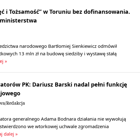
 i Tożsamość” w Toruniu bez dofinansowania.
 ministerstwa
ziedzictwa narodowego Bartłomiej Sienkiewicz odmówił
tkowych 13 mln zł na budowę siedziby i wystawę stałą
ej »
atorów PK: Dariusz Barski nadal pełni funkcję
ajowego
owa/Redakcja
ratora generalnego Adama Bodnara działania nie wywołują
 stwierdzono we wtorkowej uchwale zgromadzenia
j dalej »