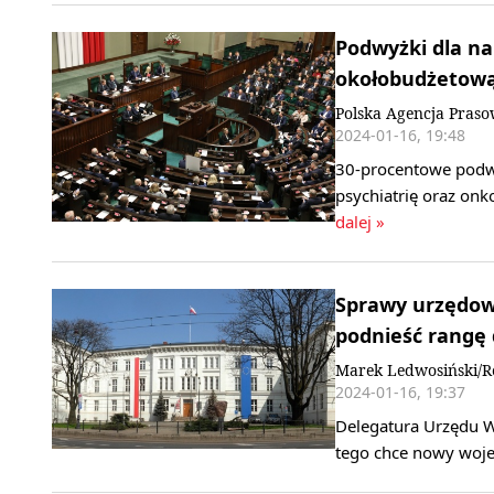
Podwyżki dla nau
okołobudżetow
Polska Agencja Pras
2024-01-16, 19:48
30-procentowe podwyż
psychiatrię oraz on
dalej »
Sprawy urzędow
podnieść rangę
Marek Ledwosiński/R
2024-01-16, 19:37
Delegatura Urzędu 
tego chce nowy woje