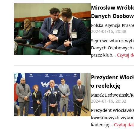
Mirosław Wróbl
Danych Osobow
Polska Agencja Pras
2024-01-16, 20:38
Sejm we wtorek wyb
Danych Osobowych (
przez klub…
Czytaj d
Prezydent Włocł
o reelekcję
Marek Ledwosiński/R
2024-01-16, 20:32
Prezydent Włocławka
kwietniowych wybora
kadencję…
Czytaj dal