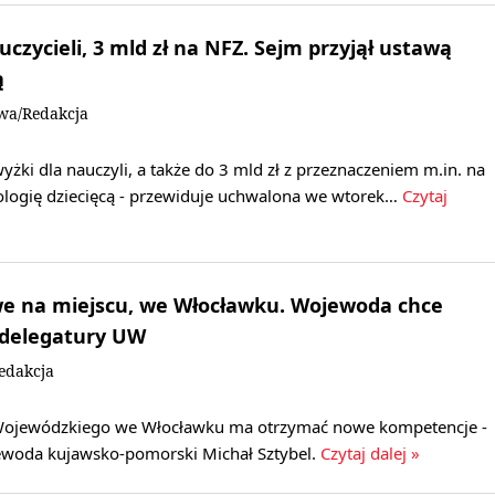
czycieli, 3 mld zł na NFZ. Sejm przyjął ustawą
ą
owa/Redakcja
ki dla nauczyli, a także do 3 mld zł z przeznaczeniem m.in. na
kologię dziecięcą - przewiduje uchwalona we wtorek…
Czytaj
e na miejscu, we Włocławku. Wojewoda chce
 delegatury UW
edakcja
Wojewódzkiego we Włocławku ma otrzymać nowe kompetencje -
woda kujawsko-pomorski Michał Sztybel.
Czytaj dalej »