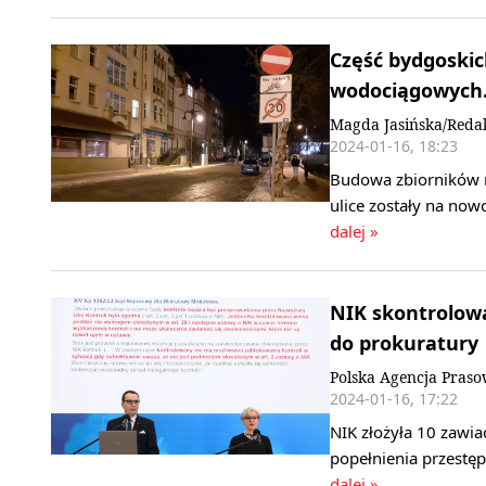
Część bydgoskic
wodociągowych.
Magda Jasińska/Reda
2024-01-16, 18:23
Budowa zbiorników re
ulice zostały na no
dalej »
NIK skontrolowa
do prokuratury
Polska Agencja Pras
2024-01-16, 17:22
NIK złożyła 10 zawi
popełnienia przestę
dalej »