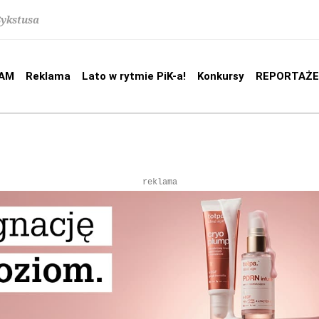
Sykstusa
AM
Reklama
Lato w rytmie PiK-a!
Konkursy
REPORTAŻE
reklama