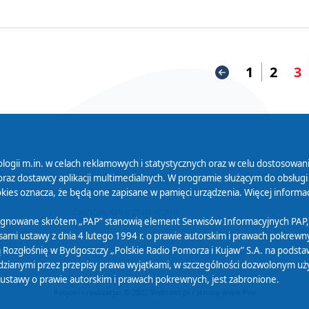
1
2
3
logii m.in. w celach reklamowych i statystycznych oraz w celu dostosow
 Serwisu
Organizacje Pożytku
Cyfryzacja D
raz dostawcy aplikacji multimedialnych. W programie służącym do obsługi
Publicznego
ies oznacza, że będą one zapisane w pamięci urządzenia. Więcej informac
Zamówienia publiczne
sygnowane skrótem „PAP” stanowią element Serwisów Informacyjnych PAP,
ami ustawy z dnia 4 lutego 1994 r. o prawie autorskim i prawach pokrewnyc
 Rozgłośnię w Bydgoszczy „Polskie Radio Pomorza i Kujaw” S.A. na podsta
ianymi przez przepisy prawa wyjątkami, w szczególności dozwolonym użytk
) ustawy o prawie autorskim i prawach pokrewnych, jest zabronione.
Projekt i realizacja: © 2022
Webtom.pl
/
strony www Piła