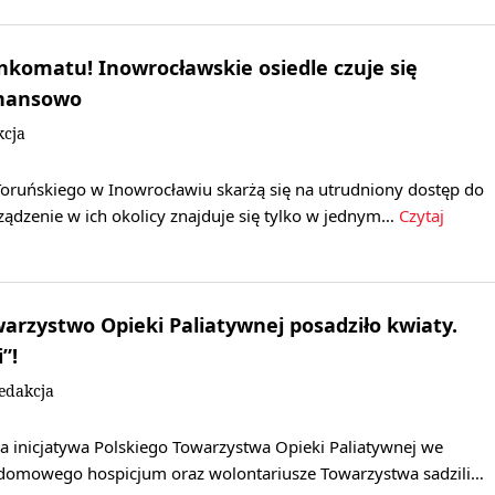
nkomatu! Inowrocławskie osiedle czuje się
inansowo
kcja
Toruńskiego w Inowrocławiu skarżą się na utrudniony dostęp do
ządzenie w ich okolicy znajduje się tylko w jednym…
Czytaj
arzystwo Opieki Paliatywnej posadziło kwiaty.
”!
edakcja
wa inicjatywa Polskiego Towarzystwa Opieki Paliatywnej we
domowego hospicjum oraz wolontariusze Towarzystwa sadzili…