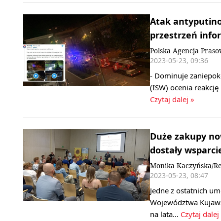
Atak antyputino
przestrzeń inf
Polska Agencja Pras
2023-05-23, 09:36
- Dominuje zaniepoko
(ISW) ocenia reakcję
Czytaj dalej »
Duże zakupy no
dostały wsparci
Monika Kaczyńska/Re
2023-05-23, 08:47
Jedne z ostatnich u
Województwa Kujaws
na lata…
Czytaj dalej