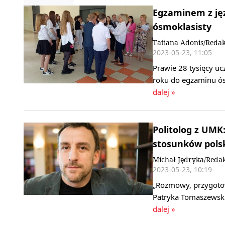
Egzaminem z jęz
ósmoklasisty
Tatiana Adonis/Redak
2023-05-23, 11:05
Prawie 28 tysięcy u
roku do egzaminu ós
dalej »
Politolog z UMK
stosunków pols
Michał Jędryka/Reda
2023-05-23, 10:19
„Rozmowy, przygotow
Patryka Tomaszewski
dalej »