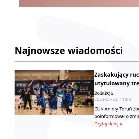
Najnowsze wiadomości
Zaskakujący ru
utytułowany tr
Redakcja
2023-05-23, 11:08
CUK Anioły Toruń zbro
poinformował o zmia
Czytaj dalej »