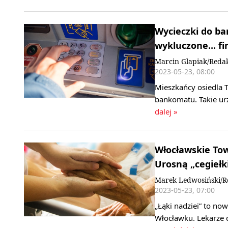
Wycieczki do ba
wykluczone... f
Marcin Glapiak/Reda
2023-05-23, 08:00
Mieszkańcy osiedla 
bankomatu. Takie ur
dalej »
Włocławskie Tow
Urosną „cegiełki
Marek Ledwosiński/R
2023-05-23, 07:00
„Łąki nadziei” to no
Włocławku. Lekarze 