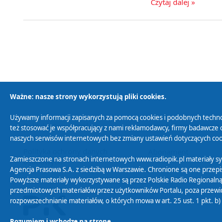
Czytaj dalej »
Ważne: nasze strony wykorzystują pliki cookies.
Używamy informacji zapisanych za pomocą cookies i podobnych techno
Polityka Prywatności
Zasady korzystania z
też stosować je współpracujący z nami reklamodawcy, firmy badawcze o
naszych serwisów internetowych bez zmiany ustawień dotyczących cook
Polityka ochrony danych
Abonament
Zamieszczone na stronach internetowych www.radiopik.pl materiały 
osobowych
Agencja Prasowa S.A. z siedzibą w Warszawie. Chronione są one przepis
Powyższe materiały wykorzystywane są przez Polskie Radio Regionalną
przedmiotowych materiałów przez użytkowników Portalu, poza przewidz
rozpowszechnianie materiałów, o których mowa w art. 25 ust. 1 pkt. b
Rozumiem i wchodzę na stronę