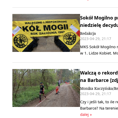
Sokół Mogilno p
niedzielę decyd
Redakcja
2023-04-29, 21:17
MKS Sokół Mogilno ni
w 1. Lidze Kobiet. 
Walczą o rekord
na Barbarce [zdj
Monika Kaczyńska/Re
2023-04-29, 21:17
Czy i jeśli tak, to i
Barbarce? Na tereni
dalej »