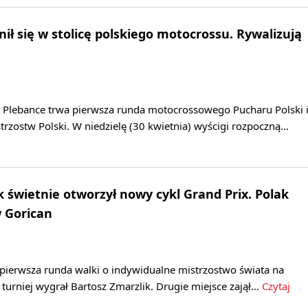
ił się w stolicę polskiego motocrossu. Rywalizują
 Plebance trwa pierwsza runda motocrossowego Pucharu Polski 
rzostw Polski. W niedzielę (30 kwietnia) wyścigi rozpoczną…
k świetnie otworzył nowy cykl Grand Prix. Polak
w Gorican
 pierwsza runda walki o indywidualne mistrzostwo świata na
 turniej wygrał Bartosz Zmarzlik. Drugie miejsce zajął…
Czytaj