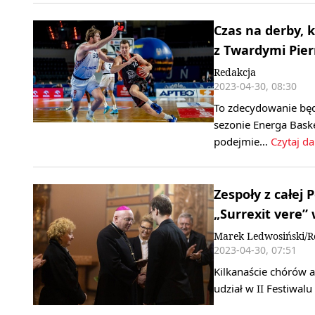
Czas na derby, 
z Twardymi Pier
Redakcja
2023-04-30, 08:30
To zdecydowanie będ
sezonie Energa Baske
podejmie…
Czytaj da
Zespoły z całej 
„Surrexit vere”
Marek Ledwosiński/R
2023-04-30, 07:51
Kilkanaście chórów a
udział w II Festiwal