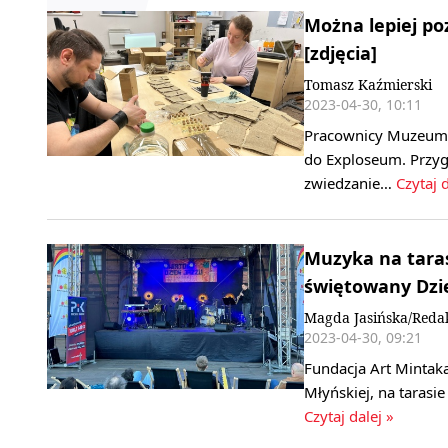
Można lepiej p
[zdjęcia]
Tomasz Kaźmierski
2023-04-30, 10:11
Pracownicy Muzeum
do Exploseum. Przygo
zwiedzanie…
Czytaj d
Muzyka na tara
świętowany Dzi
Magda Jasińska/Reda
2023-04-30, 09:21
Fundacja Art Mintak
Młyńskiej, na taras
Czytaj dalej »