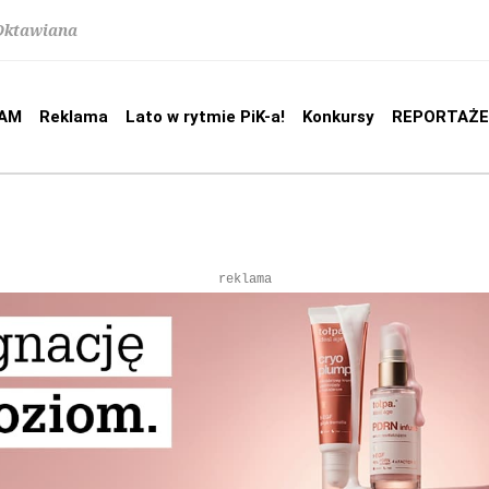
 Oktawiana
AM
Reklama
Lato w rytmie PiK-a!
Konkursy
REPORTAŻE
reklama