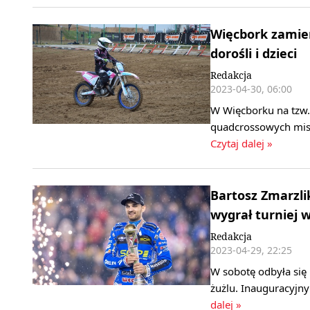
Więcbork zamien
dorośli i dzieci
Redakcja
2023-04-30, 06:00
W Więcborku na tzw.
quadcrossowych mist
Czytaj dalej »
Bartosz Zmarzli
wygrał turniej 
Redakcja
2023-04-29, 22:25
W sobotę odbyła się
żużlu. Inauguracyjny
dalej »