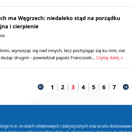
ych ma Węgrzech: niedaleko stąd na porządku
na i cierpienie
owa
lkimi, wynosząc się nad innych, lecz pochylając się ku nim; nie
 służąc drugim - powiedział papież Franciszek…
Czytaj dalej »
1
2
3
4
5
6
7
logii m.in. w celach reklamowych i statystycznych oraz w celu dostosow
 Serwisu
Organizacje Pożytku
Cyfryzacja D