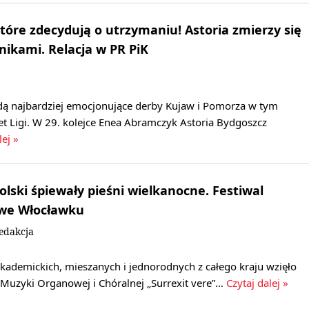
które zdecydują o utrzymaniu! Astoria zmierzy się
nikami. Relacja w PR PiK
ą najbardziej emocjonujące derby Kujaw i Pomorza w tym
t Ligi. W 29. kolejce Enea Abramczyk Astoria Bydgoszcz
lej »
Polski śpiewały pieśni wielkanocne. Festiwal
 we Włocławku
edakcja
kademickich, mieszanych i jednorodnych z całego kraju wzięło
u Muzyki Organowej i Chóralnej „Surrexit vere”…
Czytaj dalej »