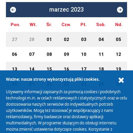
marzec 2023
Pon.
Wt.
Śr.
Czw.
Pt.
Sob.
Nd.
27
28
01
02
03
04
05
06
07
08
09
10
11
12
13
14
15
16
17
18
19
Ważne: nasze strony wykorzystują pliki cookies.
20
21
22
23
24
25
26
Używamy informacji zapisanych za pomocą cookies i podobnych
technologii m.in. w celach reklamowych i statystycznych oraz w celu
27
28
29
30
31
01
02
dostosowania naszych serwisów do indywidualnych potrzeb
użytkowników. Mogą też stosować je współpracujący z nami
reklamodawcy, firmy badawcze oraz dostawcy aplikacji
multimedialnych. W programie służącym do obsługi internetu
można zmienić ustawienia dotyczące cookies. Korzystanie z
Polityka Prywatności