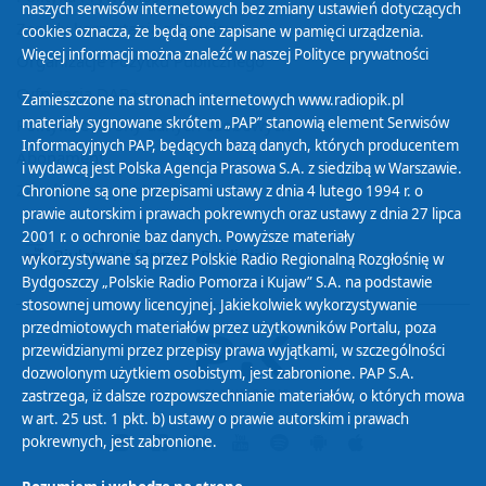
naszych serwisów internetowych bez zmiany ustawień dotyczących
Zasady korzystania z Serwisu
cookies oznacza, że będą one zapisane w pamięci urządzenia.
Więcej informacji można znaleźć w naszej
Polityce prywatności
Organizacje Pożytku Publicznego
Cyfryzacja DAB+
Zamieszczone na stronach internetowych www.radiopik.pl
materiały sygnowane skrótem „PAP” stanowią element Serwisów
Polityka ochrony danych osobowych
Informacyjnych PAP, będących bazą danych, których producentem
Abonament
i wydawcą jest Polska Agencja Prasowa S.A. z siedzibą w Warszawie.
Zamówienia publiczne
Chronione są one przepisami ustawy z dnia 4 lutego 1994 r. o
prawie autorskim i prawach pokrewnych oraz ustawy z dnia 27 lipca
2001 r. o ochronie baz danych. Powyższe materiały
Biuletyn Informacji Publicznej
wykorzystywane są przez Polskie Radio Regionalną Rozgłośnię w
Bydgoszczy „Polskie Radio Pomorza i Kujaw” S.A. na podstawie
stosownej umowy licencyjnej. Jakiekolwiek wykorzystywanie
przedmiotowych materiałów przez użytkowników Portalu, poza
przewidzianymi przez przepisy prawa wyjątkami, w szczególności
dozwolonym użytkiem osobistym, jest zabronione. PAP S.A.
zastrzega, iż dalsze rozpowszechnianie materiałów, o których mowa
w art. 25 ust. 1 pkt. b) ustawy o prawie autorskim i prawach
pokrewnych, jest zabronione.