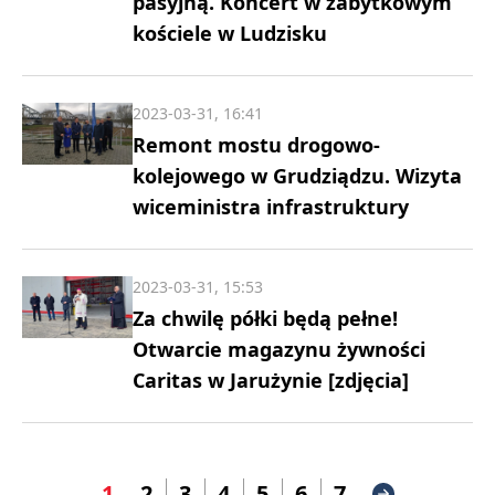
pasyjną. Koncert w zabytkowym
kościele w Ludzisku
2023-03-31, 16:41
Remont mostu drogowo-
kolejowego w Grudziądzu. Wizyta
wiceministra infrastruktury
2023-03-31, 15:53
Za chwilę półki będą pełne!
Otwarcie magazynu żywności
Caritas w Jarużynie [zdjęcia]
1
2
3
4
5
6
7