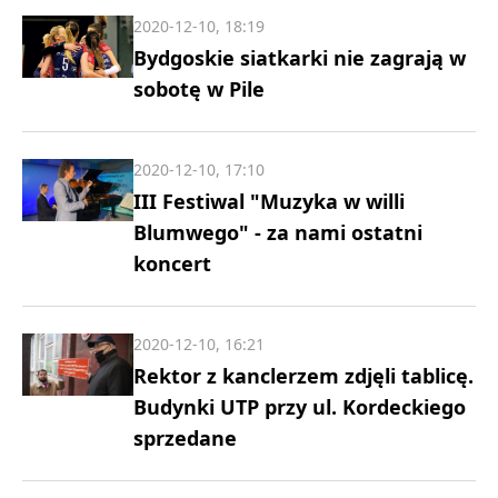
2020-12-10, 18:19
Bydgoskie siatkarki nie zagrają w
sobotę w Pile
2020-12-10, 17:10
III Festiwal "Muzyka w willi
Blumwego" - za nami ostatni
koncert
2020-12-10, 16:21
Rektor z kanclerzem zdjęli tablicę.
Budynki UTP przy ul. Kordeckiego
sprzedane