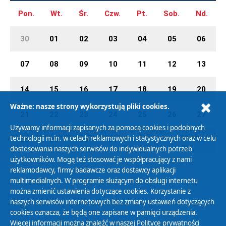
Pon.
Wt.
Śr.
Czw.
Pt.
Sob.
Nd.
30
01
02
03
04
05
06
07
08
09
10
11
12
13
14
15
16
17
18
19
20
Ważne: nasze strony wykorzystują pliki cookies.
21
22
23
24
25
26
27
Używamy informacji zapisanych za pomocą cookies i podobnych
technologii m.in. w celach reklamowych i statystycznych oraz w celu
28
29
30
31
01
02
03
dostosowania naszych serwisów do indywidualnych potrzeb
użytkowników. Mogą też stosować je współpracujący z nami
reklamodawcy, firmy badawcze oraz dostawcy aplikacji
multimedialnych. W programie służącym do obsługi internetu
można zmienić ustawienia dotyczące cookies. Korzystanie z
Polityka Prywatności
naszych serwisów internetowych bez zmiany ustawień dotyczących
Zasady korzystania z Serwisu
cookies oznacza, że będą one zapisane w pamięci urządzenia.
Więcej informacji można znaleźć w naszej
Polityce prywatności