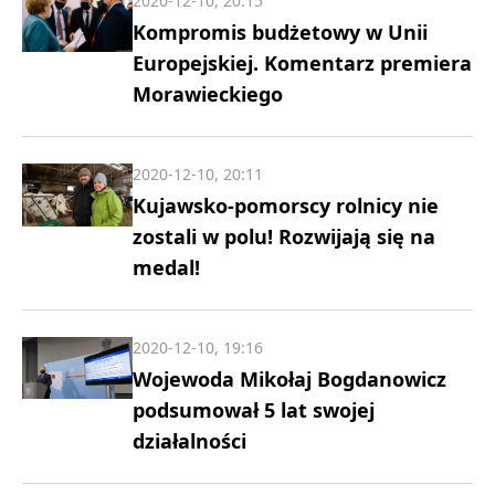
2020-12-10, 20:15
Kompromis budżetowy w Unii
Europejskiej. Komentarz premiera
Morawieckiego
2020-12-10, 20:11
Kujawsko-pomorscy rolnicy nie
zostali w polu! Rozwijają się na
medal!
2020-12-10, 19:16
Wojewoda Mikołaj Bogdanowicz
podsumował 5 lat swojej
działalności