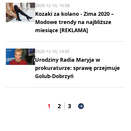
2020-12-10, 16:08
Kozaki za kolano - Zima 2020 –
Modowe trendy na najbliższe
miesiące [REKLAMA]
2020-12-10, 14:45
Urodziny Radia Maryja w
prokuraturze: sprawę przejmuje
Golub-Dobrzyń
1
2
3