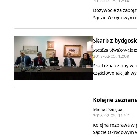
2018-02-05, 12:14
Dożywocie za zabój
Sądzie Okręgowym ro
Skarb z bydgosk
Monika Siwak-Walos
2018-02-05, 12:08
Skarb znaleziony w 
częściowo tak jak wy
Kolejne zeznani
Michał Zaręba
2018-02-05, 11:57
Kolejna rozprawa w p
Sądzie Okręgowym w