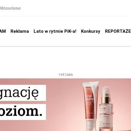
 Oktawiana
AM
Reklama
Lato w rytmie PiK-a!
Konkursy
REPORTAŻE
reklama