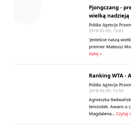
Pjongczang - pr
wielką nadzieją
Polska Agencja Pras
2018-02-05, 13:03
'Jesteście naszą wiel
premier Mateusz Mo
dalej »
Ranking WTA - A
Polska Agencja Pras
2018-02-05, 12:59
Agnieszka Radwańsk
tenisistek. Awans o 
Magdalena…
Czytaj 