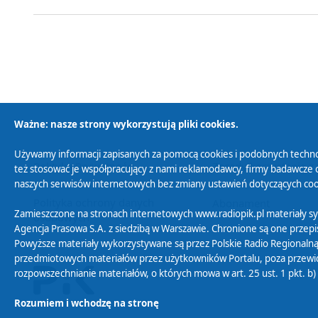
Ważne: nasze strony wykorzystują pliki cookies.
Używamy informacji zapisanych za pomocą cookies i podobnych techno
Polityka Prywatności
Zasady korzystania z
też stosować je współpracujący z nami reklamodawcy, firmy badawcze o
naszych serwisów internetowych bez zmiany ustawień dotyczących cook
Polityka ochrony danych
Abonament
Zamieszczone na stronach internetowych www.radiopik.pl materiały 
osobowych
Agencja Prasowa S.A. z siedzibą w Warszawie. Chronione są one przepis
Powyższe materiały wykorzystywane są przez Polskie Radio Regionalną
przedmiotowych materiałów przez użytkowników Portalu, poza przewidz
rozpowszechnianie materiałów, o których mowa w art. 25 ust. 1 pkt. b
Rozumiem i wchodzę na stronę