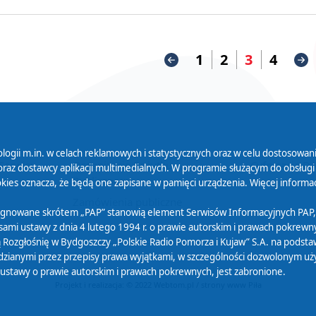
1
2
3
4
logii m.in. w celach reklamowych i statystycznych oraz w celu dostosow
 Serwisu
Organizacje Pożytku
Cyfryzacja D
raz dostawcy aplikacji multimedialnych. W programie służącym do obsługi
Publicznego
ies oznacza, że będą one zapisane w pamięci urządzenia. Więcej informac
Zamówienia publiczne
sygnowane skrótem „PAP” stanowią element Serwisów Informacyjnych PAP,
ami ustawy z dnia 4 lutego 1994 r. o prawie autorskim i prawach pokrewnyc
 Rozgłośnię w Bydgoszczy „Polskie Radio Pomorza i Kujaw” S.A. na podsta
ianymi przez przepisy prawa wyjątkami, w szczególności dozwolonym użytk
) ustawy o prawie autorskim i prawach pokrewnych, jest zabronione.
Projekt i realizacja: © 2022
Webtom.pl
/
strony www Piła