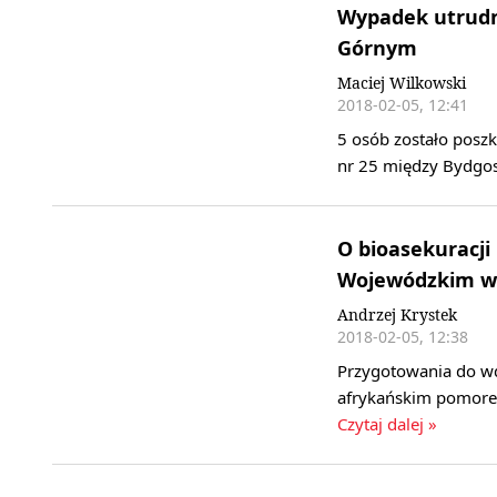
Wypadek utrudni
Górnym
Maciej Wilkowski
2018-02-05, 12:41
5 osób zostało posz
nr 25 między Bydgos
O bioasekuracji
Wojewódzkim w
Andrzej Krystek
2018-02-05, 12:38
Przygotowania do wd
afrykańskim pomore
Czytaj dalej »