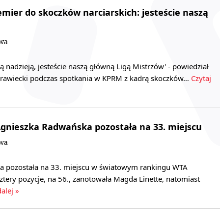
emier do skoczków narciarskich: jesteście naszą
owa
ką nadzieją, jesteście naszą główną Ligą Mistrzów' - powiedział
rawiecki podczas spotkania w KPRM z kadrą skoczków…
Czytaj
gnieszka Radwańska pozostała na 33. miejscu
owa
a pozostała na 33. miejscu w światowym rankingu WTA
cztery pozycje, na 56., zanotowała Magda Linette, natomiast
dalej »