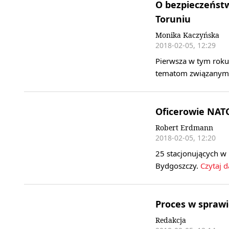
O bezpieczeństw
Toruniu
Monika Kaczyńska
2018-02-05, 12:29
Pierwsza w tym roku
tematom związanym 
Oficerowie NAT
Robert Erdmann
2018-02-05, 12:20
25 stacjonujących w 
Bydgoszczy.
Czytaj d
Proces w spraw
Redakcja