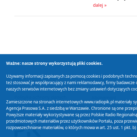
dalej »
Ważne: nasze strony wykorzystują pliki cookies.
Używamy informacji zapisanych za pomocą cookies i podobnych techno
Polityka Prywatności
Zasady korzystania z
też stosować je współpracujący z nami reklamodawcy, firmy badawcze o
naszych serwisów internetowych bez zmiany ustawień dotyczących cook
Polityka ochrony danych
Abonament
Zamieszczone na stronach internetowych www.radiopik.pl materiały 
osobowych
Agencja Prasowa S.A. z siedzibą w Warszawie. Chronione są one przepis
Powyższe materiały wykorzystywane są przez Polskie Radio Regionalną
przedmiotowych materiałów przez użytkowników Portalu, poza przewidz
rozpowszechnianie materiałów, o których mowa w art. 25 ust. 1 pkt. b