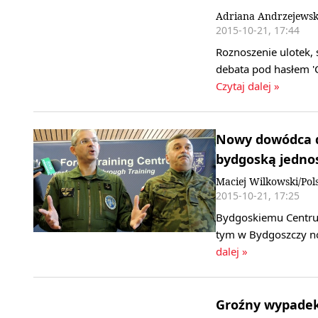
Adriana Andrzejews
2015-10-21, 17:44
Roznoszenie ulotek,
debata pod hasłem 'C
Czytaj dalej »
Nowy dowódca ds
bydgoską jedno
Maciej Wilkowski/Pol
2015-10-21, 17:25
Bydgoskiemu Centrum
tym w Bydgoszczy no
dalej »
Groźny wypadek