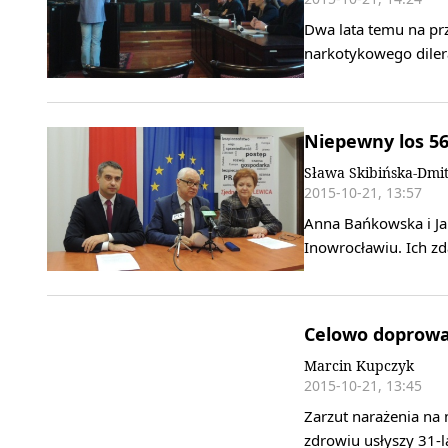
Dwa lata temu na prz
narkotykowego diler
Niepewny los 56
Sława Skibińska-Dmi
2015-10-21, 13:57
Anna Bańkowska i Ja
Inowrocławiu. Ich zd
Celowo doprowa
Marcin Kupczyk
2015-10-21, 13:45
Zarzut narażenia na 
zdrowiu usłyszy 31-