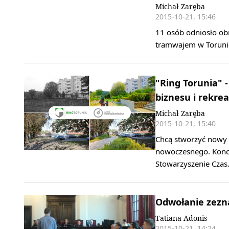
Michał Zaręba
2015-10-21, 15:46
11 osób odniosło obr
tramwajem w Toruni
"Ring Torunia" 
biznesu i rekrea
Michał Zaręba
2015-10-21, 15:40
Chcą stworzyć nowy 
nowoczesnego. Konce
Stowarzyszenie Cza
Odwołanie zezn
Tatiana Adonis
2015-10-21, 14:24