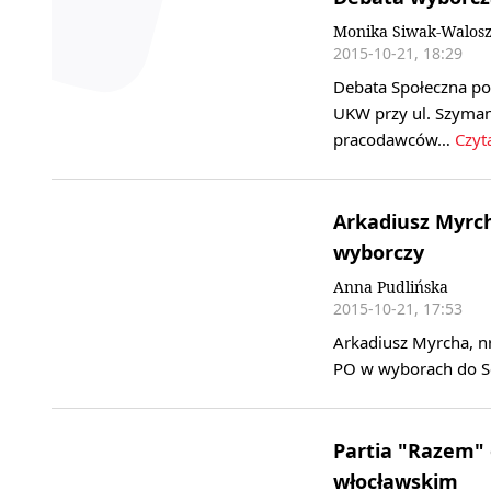
Monika Siwak-Walosz
2015-10-21, 18:29
Debata Społeczna poś
UKW przy ul. Szyma
pracodawców…
Czyta
Arkadiusz Myrc
wyborczy
Anna Pudlińska
2015-10-21, 17:53
Arkadiusz Myrcha, n
PO w wyborach do Se
Partia "Razem"
włocławskim