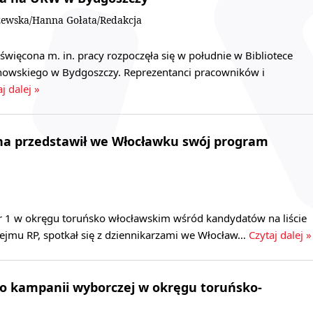
ewska/Hanna Gołata/Redakcja
więcona m. in. pracy rozpoczęła się w południe w Bibliotece
nowskiego w Bydgoszczy. Reprezentanci pracowników i
j dalej »
ha przedstawił we Włocławku swój program
r 1 w okręgu toruńsko włocławskim wśród kandydatów na liście
jmu RP, spotkał się z dziennikarzami we Włocław…
Czytaj dalej »
 o kampanii wyborczej w okręgu toruńsko-