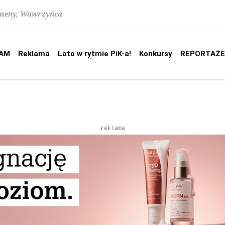
lomeny, Wawrzyńca
AM
Reklama
Lato w rytmie PiK-a!
Konkursy
REPORTAŻE
reklama