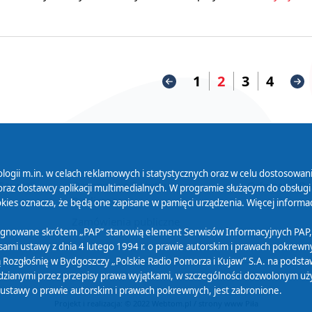
1
2
3
4
logii m.in. w celach reklamowych i statystycznych oraz w celu dostosow
 Serwisu
Organizacje Pożytku
Cyfryzacja D
raz dostawcy aplikacji multimedialnych. W programie służącym do obsługi
Publicznego
ies oznacza, że będą one zapisane w pamięci urządzenia. Więcej informac
Zamówienia publiczne
sygnowane skrótem „PAP” stanowią element Serwisów Informacyjnych PAP,
ami ustawy z dnia 4 lutego 1994 r. o prawie autorskim i prawach pokrewnyc
 Rozgłośnię w Bydgoszczy „Polskie Radio Pomorza i Kujaw” S.A. na podsta
ianymi przez przepisy prawa wyjątkami, w szczególności dozwolonym użytk
) ustawy o prawie autorskim i prawach pokrewnych, jest zabronione.
Projekt i realizacja: © 2022
Webtom.pl
/
strony www Piła