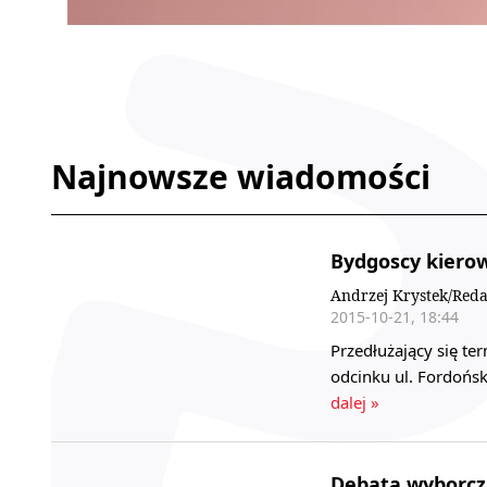
Najnowsze wiadomości
Bydgoscy kierow
Andrzej Krystek/Reda
2015-10-21, 18:44
Przedłużający się t
odcinku ul. Fordońs
dalej »
Debata wyborcz