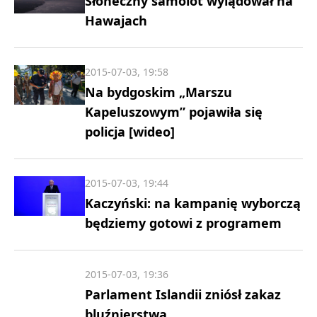
Słoneczny samolot wylądował na
Hawajach
2015-07-03, 19:58
Na bydgoskim „Marszu
Kapeluszowym” pojawiła się
policja [wideo]
2015-07-03, 19:44
Kaczyński: na kampanię wyborczą
będziemy gotowi z programem
2015-07-03, 19:36
Parlament Islandii zniósł zakaz
bluźnierstwa