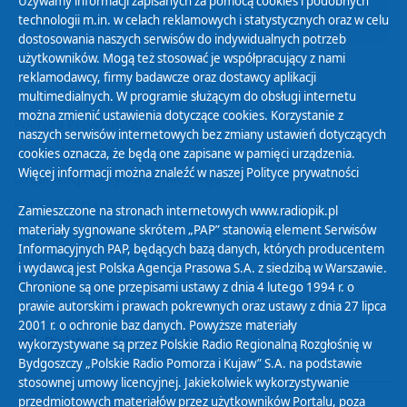
Używamy informacji zapisanych za pomocą cookies i podobnych
technologii m.in. w celach reklamowych i statystycznych oraz w celu
27
28
29
30
31
01
02
dostosowania naszych serwisów do indywidualnych potrzeb
użytkowników. Mogą też stosować je współpracujący z nami
reklamodawcy, firmy badawcze oraz dostawcy aplikacji
multimedialnych. W programie służącym do obsługi internetu
można zmienić ustawienia dotyczące cookies. Korzystanie z
Polityka Prywatności
naszych serwisów internetowych bez zmiany ustawień dotyczących
Zasady korzystania z Serwisu
cookies oznacza, że będą one zapisane w pamięci urządzenia.
Więcej informacji można znaleźć w naszej
Polityce prywatności
Organizacje Pożytku Publicznego
Cyfryzacja DAB+
Zamieszczone na stronach internetowych www.radiopik.pl
materiały sygnowane skrótem „PAP” stanowią element Serwisów
Polityka ochrony danych osobowych
Informacyjnych PAP, będących bazą danych, których producentem
Abonament
i wydawcą jest Polska Agencja Prasowa S.A. z siedzibą w Warszawie.
Zamówienia publiczne
Chronione są one przepisami ustawy z dnia 4 lutego 1994 r. o
prawie autorskim i prawach pokrewnych oraz ustawy z dnia 27 lipca
2001 r. o ochronie baz danych. Powyższe materiały
Biuletyn Informacji Publicznej
wykorzystywane są przez Polskie Radio Regionalną Rozgłośnię w
Bydgoszczy „Polskie Radio Pomorza i Kujaw” S.A. na podstawie
stosownej umowy licencyjnej. Jakiekolwiek wykorzystywanie
przedmiotowych materiałów przez użytkowników Portalu, poza