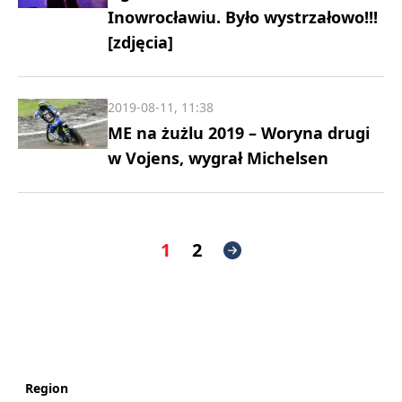
Inowrocławiu. Było wystrzałowo!!!
[zdjęcia]
2019-08-11, 11:38
ME na żużlu 2019 – Woryna drugi
w Vojens, wygrał Michelsen
1
2
Region