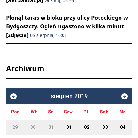
[aktualizacja]
wczoraj, 06:56
Płonął taras w bloku przy ulicy Potockiego w
Bydgoszczy. Ogień ugaszono w kilka minut
[zdjęcia]
05 sierpnia, 16:01
Archiwum
sierpień 2019
Pon.
Wt.
Śr.
Czw.
Pt.
Sob.
Nd.
29
30
31
01
02
03
04