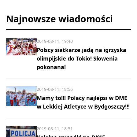
Najnowsze wiadomości
2019-08-11, 19:40
Polscy siatkarze jadą na igrzyska
olimpijskie do Tokio! Słowenia
pokonana!
2019-08-11, 18:56
Mamy to!!! Polacy najlepsi w DME
w Lekkiej Atletyce w Bydgoszczy!!!
2019-08-11, 18:51