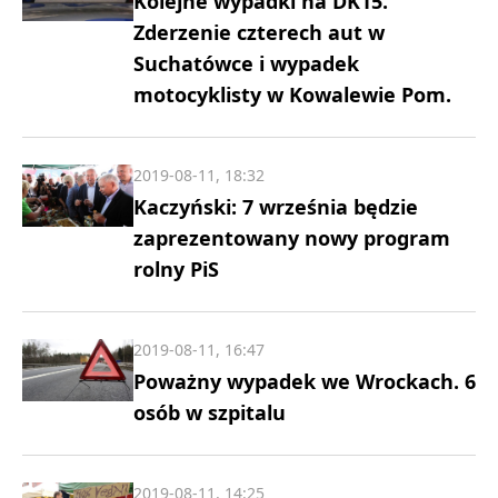
Kolejne wypadki na DK15.
Zderzenie czterech aut w
Suchatówce i wypadek
motocyklisty w Kowalewie Pom.
2019-08-11, 18:32
Kaczyński: 7 września będzie
zaprezentowany nowy program
rolny PiS
2019-08-11, 16:47
Poważny wypadek we Wrockach. 6
osób w szpitalu
2019-08-11, 14:25