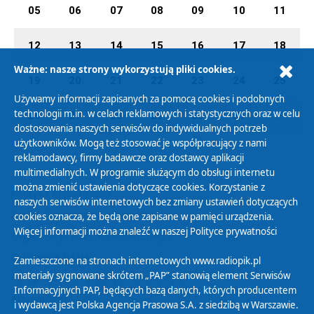
05
06
07
08
09
10
11
12
13
14
15
16
17
18
Ważne: nasze strony wykorzystują pliki cookies.
19
20
21
22
23
24
25
Używamy informacji zapisanych za pomocą cookies i podobnych
technologii m.in. w celach reklamowych i statystycznych oraz w celu
26
27
28
29
30
31
01
dostosowania naszych serwisów do indywidualnych potrzeb
użytkowników. Mogą też stosować je współpracujący z nami
reklamodawcy, firmy badawcze oraz dostawcy aplikacji
multimedialnych. W programie służącym do obsługi internetu
można zmienić ustawienia dotyczące cookies. Korzystanie z
Polityka Prywatności
naszych serwisów internetowych bez zmiany ustawień dotyczących
Zasady korzystania z Serwisu
cookies oznacza, że będą one zapisane w pamięci urządzenia.
Więcej informacji można znaleźć w naszej
Polityce prywatności
Organizacje Pożytku Publicznego
Cyfryzacja DAB+
Zamieszczone na stronach internetowych www.radiopik.pl
materiały sygnowane skrótem „PAP” stanowią element Serwisów
Polityka ochrony danych osobowych
Informacyjnych PAP, będących bazą danych, których producentem
Abonament
i wydawcą jest Polska Agencja Prasowa S.A. z siedzibą w Warszawie.