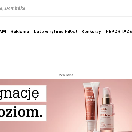
na, Dominika
AM
Reklama
Lato w rytmie PiK-a!
Konkursy
REPORTAŻE
reklama