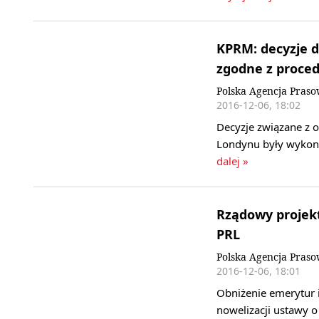
KPRM: decyzje do
zgodne z proce
Polska Agencja Pras
2016-12-06, 18:02
Decyzje związane z o
Londynu były wykon
dalej »
Rządowy projek
PRL
Polska Agencja Pras
2016-12-06, 18:01
Obniżenie emerytur i
nowelizacji ustawy 