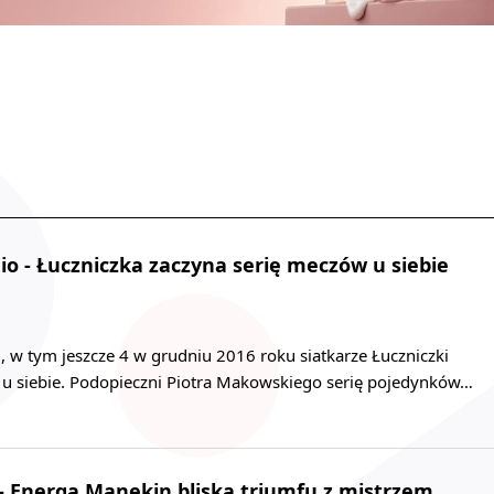
dio - Łuczniczka zaczyna serię meczów u siebie
 w tym jeszcze 4 w grudniu 2016 roku siatkarze Łuczniczki
 u siebie. Podopieczni Piotra Makowskiego serię pojedynków…
 - Energa Manekin bliska triumfu z mistrzem