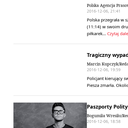
Polska Agencja Pras
2016-12-06, 21:41
Polska przegrała w 
(11:14) w swoim dru
piłkarek…
Czytaj dale
Tragiczny wypa
Marcin Kupczyk/Reda
2016-12-06, 19:59
Policjant kierujący
Piesza zmarła. Okoli
Paszporty Polit
Bogumiła Wresiło/Re
2016-12-06, 18:58