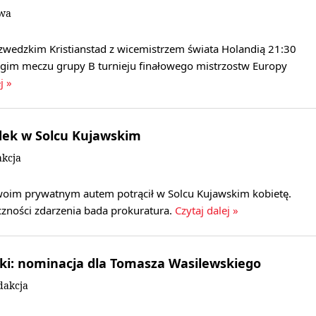
owa
szwedzkim Kristianstad z wicemistrzem świata Holandią 21:30
gim meczu grupy B turnieju finałowego mistrzostw Europy
j »
dek w Solcu Kujawskim
kcja
 swoim prywatnym autem potrącił w Solcu Kujawskim kobietę.
czności zdarzenia bada prokuratura.
Czytaj dalej »
yki: nominacja dla Tomasza Wasilewskiego
dakcja