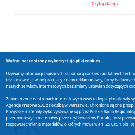
Czytaj dalej »
Ważne: nasze strony wykorzystują pliki cookies.
Używamy informacji zapisanych za pomocą cookies i podobnych techno
Polityka Prywatności
Zasady korzystania z
też stosować je współpracujący z nami reklamodawcy, firmy badawcze o
naszych serwisów internetowych bez zmiany ustawień dotyczących cook
Polityka ochrony danych
Abonament
Zamieszczone na stronach internetowych www.radiopik.pl materiały 
osobowych
Agencja Prasowa S.A. z siedzibą w Warszawie. Chronione są one przepis
Powyższe materiały wykorzystywane są przez Polskie Radio Regionalną
przedmiotowych materiałów przez użytkowników Portalu, poza przewidz
rozpowszechnianie materiałów, o których mowa w art. 25 ust. 1 pkt. b