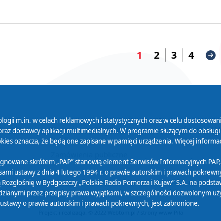
1
2
3
4
logii m.in. w celach reklamowych i statystycznych oraz w celu dostosow
 Serwisu
Organizacje Pożytku
Cyfryzacja D
raz dostawcy aplikacji multimedialnych. W programie służącym do obsługi
Publicznego
ies oznacza, że będą one zapisane w pamięci urządzenia. Więcej informac
Zamówienia publiczne
sygnowane skrótem „PAP” stanowią element Serwisów Informacyjnych PAP,
ami ustawy z dnia 4 lutego 1994 r. o prawie autorskim i prawach pokrewnyc
 Rozgłośnię w Bydgoszczy „Polskie Radio Pomorza i Kujaw” S.A. na podsta
ianymi przez przepisy prawa wyjątkami, w szczególności dozwolonym użytk
) ustawy o prawie autorskim i prawach pokrewnych, jest zabronione.
Projekt i realizacja: © 2022
Webtom.pl
/
strony www Piła