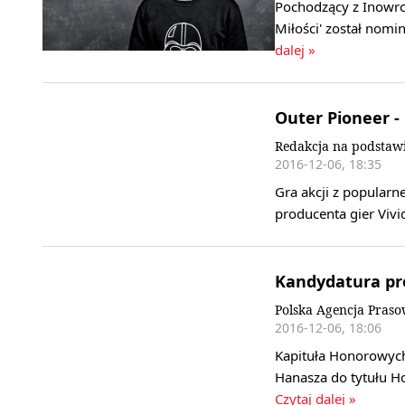
Pochodzący z Inowro
Miłości' został nomi
dalej »
Outer Pioneer -
Redakcja na podstawi
2016-12-06, 18:35
Gra akcji z popularn
producenta gier Viv
Kandydatura pr
Polska Agencja Praso
2016-12-06, 18:06
Kapituła Honorowych
Hanasza do tytułu 
Czytaj dalej »