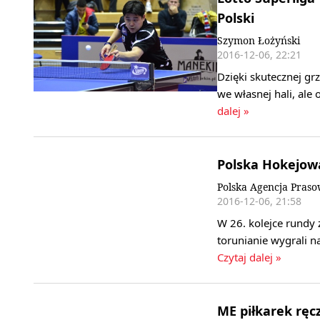
Polski
Szymon Łożyński
2016-12-06, 22:21
Dzięki skutecznej g
we własnej hali, ale
dalej »
Polska Hokejow
Polska Agencja Pras
2016-12-06, 21:58
W 26. kolejce rundy 
torunianie wygrali n
Czytaj dalej »
ME piłkarek ręcz