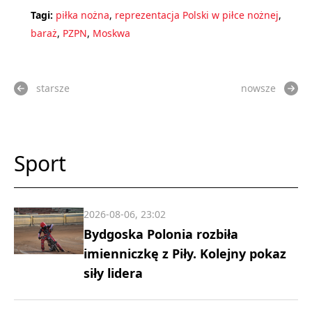
Tagi:
piłka nożna
,
reprezentacja Polski w piłce nożnej
,
baraż
,
PZPN
,
Moskwa
starsze
nowsze
Sport
2026-08-06, 23:02
Bydgoska Polonia rozbiła
imienniczkę z Piły. Kolejny pokaz
siły lidera