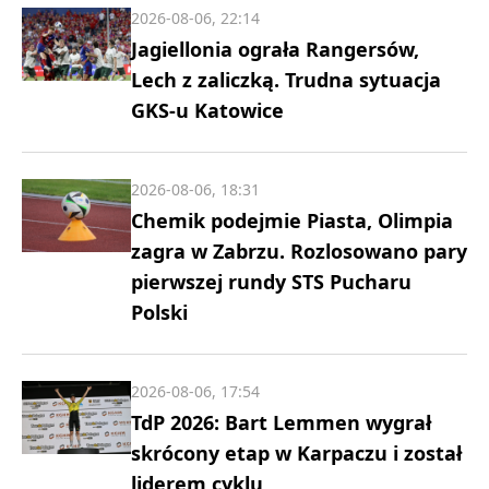
2026-08-06, 22:14
Jagiellonia ograła Rangersów,
Lech z zaliczką. Trudna sytuacja
GKS-u Katowice
2026-08-06, 18:31
Chemik podejmie Piasta, Olimpia
zagra w Zabrzu. Rozlosowano pary
pierwszej rundy STS Pucharu
Polski
2026-08-06, 17:54
TdP 2026: Bart Lemmen wygrał
skrócony etap w Karpaczu i został
liderem cyklu