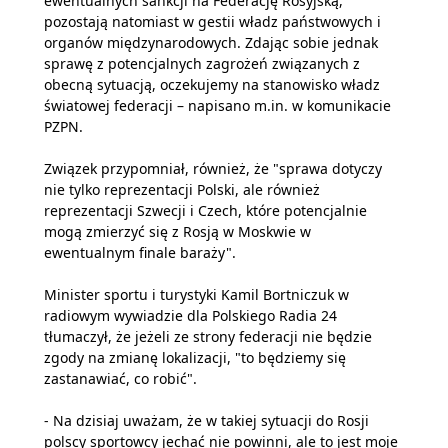
ewentualnych sankcji na Federację Rosyjską,
pozostają natomiast w gestii władz państwowych i
organów międzynarodowych. Zdając sobie jednak
sprawę z potencjalnych zagrożeń związanych z
obecną sytuacją, oczekujemy na stanowisko władz
światowej federacji – napisano m.in. w komunikacie
PZPN.
Związek przypomniał, również, że "sprawa dotyczy
nie tylko reprezentacji Polski, ale również
reprezentacji Szwecji i Czech, które potencjalnie
mogą zmierzyć się z Rosją w Moskwie w
ewentualnym finale baraży".
Minister sportu i turystyki Kamil Bortniczuk w
radiowym wywiadzie dla Polskiego Radia 24
tłumaczył, że jeżeli ze strony federacji nie będzie
zgody na zmianę lokalizacji, "to będziemy się
zastanawiać, co robić".
- Na dzisiaj uważam, że w takiej sytuacji do Rosji
polscy sportowcy jechać nie powinni, ale to jest moje