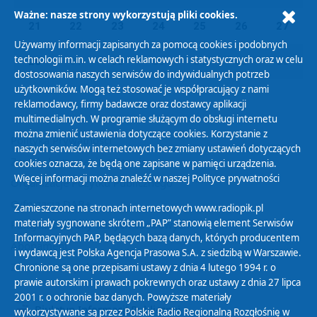
Ważne: nasze strony wykorzystują pliki cookies.
21
22
23
24
25
26
27
Używamy informacji zapisanych za pomocą cookies i podobnych
technologii m.in. w celach reklamowych i statystycznych oraz w celu
28
01
02
03
04
05
06
dostosowania naszych serwisów do indywidualnych potrzeb
użytkowników. Mogą też stosować je współpracujący z nami
reklamodawcy, firmy badawcze oraz dostawcy aplikacji
multimedialnych. W programie służącym do obsługi internetu
można zmienić ustawienia dotyczące cookies. Korzystanie z
Polityka Prywatności
naszych serwisów internetowych bez zmiany ustawień dotyczących
Zasady korzystania z Serwisu
cookies oznacza, że będą one zapisane w pamięci urządzenia.
Więcej informacji można znaleźć w naszej
Polityce prywatności
Organizacje Pożytku Publicznego
Cyfryzacja DAB+
Zamieszczone na stronach internetowych www.radiopik.pl
materiały sygnowane skrótem „PAP” stanowią element Serwisów
Polityka ochrony danych osobowych
Informacyjnych PAP, będących bazą danych, których producentem
Abonament
i wydawcą jest Polska Agencja Prasowa S.A. z siedzibą w Warszawie.
Zamówienia publiczne
Chronione są one przepisami ustawy z dnia 4 lutego 1994 r. o
prawie autorskim i prawach pokrewnych oraz ustawy z dnia 27 lipca
2001 r. o ochronie baz danych. Powyższe materiały
Biuletyn Informacji Publicznej
wykorzystywane są przez Polskie Radio Regionalną Rozgłośnię w