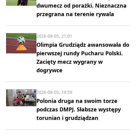
dwumecz od porażki. Nieznaczna
przegrana na terenie rywala
2026-08-05, 21:01
Olimpia Grudziądz awansowała do
pierwszej rundy Pucharu Polski.
Zacięty mecz wygrany w
dogrywce
2026-08-05, 19:59
Polonia druga na swoim torze
podczas DMPJ. Słabsze występy
torunian i grudziądzan