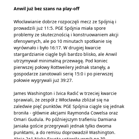
Anwil już bez szans na play-off
Włocławianie dobrze rozpoczęli mecz ze Spójnią i
prowadzili już 11:5. PGE Spójnia miała spore
problemy ze skutecznością i konstruowaniem akcji
ofensywnych, ale po 10 minutach spotkanie się
wyrównało i było 16:17. W drugiej kwarcie
stargardzianie ciągle byli bardzo blisko, ale Anwil
utrzymywał minimalną przewagę. Pod koniec
pierwszej połowy Rottweilery jednak stanęły, a
gospodarze zanotowali serię 15:0 i po pierwszej
połowie wygrywali już 39:27.
James Washington i Ivica Radić w trzeciej kwarcie
sprawiali, że zespół z Włocławka zbliżał się na
zaledwie pięć punktów. PGE Spójnia ciągle się jednak
broniła - głównie akcjami Raymonda Cowelsa oraz
Omari Gudula. Po późniejszym trafieniu Damiana
Janiaka goście przegrywali jednak tylko dwoma
punktami, a do remisu doprowadził Washington.
Akcja 2+1 Nicka Fausta ustawiła wynik po 30