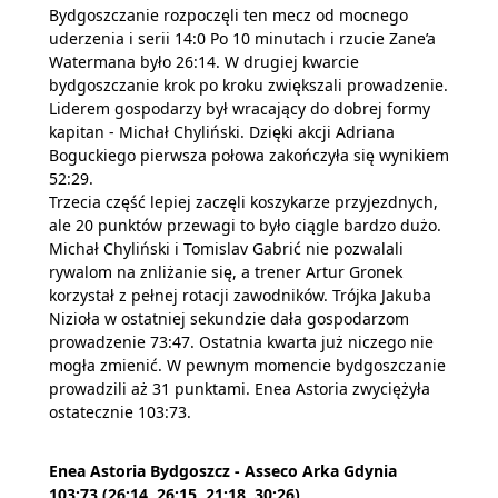
Bydgoszczanie rozpoczęli ten mecz od mocnego
uderzenia i serii 14:0 Po 10 minutach i rzucie Zane’a
Watermana było 26:14. W drugiej kwarcie
bydgoszczanie krok po kroku zwiększali prowadzenie.
Liderem gospodarzy był wracający do dobrej formy
kapitan - Michał Chyliński. Dzięki akcji Adriana
Boguckiego pierwsza połowa zakończyła się wynikiem
52:29.
Trzecia część lepiej zaczęli koszykarze przyjezdnych,
ale 20 punktów przewagi to było ciągle bardzo dużo.
Michał Chyliński i Tomislav Gabrić nie pozwalali
rywalom na znliżanie się, a trener Artur Gronek
korzystał z pełnej rotacji zawodników. Trójka Jakuba
Nizioła w ostatniej sekundzie dała gospodarzom
prowadzenie 73:47. Ostatnia kwarta już niczego nie
mogła zmienić. W pewnym momencie bydgoszczanie
prowadzili aż 31 punktami. Enea Astoria zwyciężyła
ostatecznie 103:73.
Enea Astoria Bydgoszcz - Asseco Arka Gdynia
103:73 (26:14, 26:15, 21:18, 30:26)