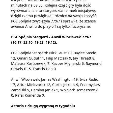
minutach na 58:55. Kolejna część gry była dość
wyrównana, ale to stargardzianie mieli inicjatywę,
dzięki czemu powiększali różnicę na swoją korzyść.
PGE Spójnia zwyciężyła 77:67 i sprawiła, że szanse
awansu Anwilu do play-off są tylko iluzoryczne.
PGE Spójnia Stargard - Anwil Włocławek 77:67
(16:17, 23:10, 19:28, 19:12).
PGE Spójnia Stargard: Nick Faust 19, Baylee Steele
12, Omari Gudul 11, Filip Matczak 9, Jay Threatt 8,
Mateusz Kostrzewski 7, Kacper Młynarski 6, Raymond
Cowels III 5, Francis Han 0.
Anwil Włocławek: James Washington 19, Ivica Radic
17, Artur Mielczarek 12, Curtis Jerrells 9, Przemysław
Zamojski 5, Damian Janiak 5, Wojciech Tomaszewski
0, Rafał Komenda 0.
Astoria z drugą wygraną w tygodniu