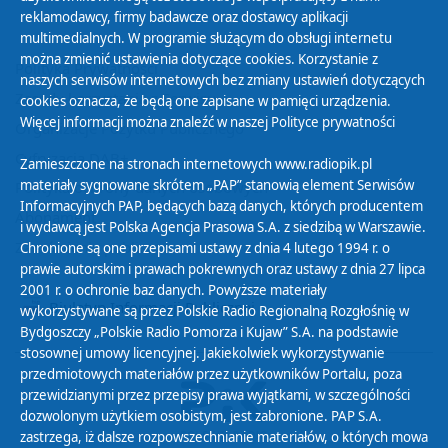
reklamodawcy, firmy badawcze oraz dostawcy aplikacji
multimedialnych. W programie służącym do obsługi internetu
można zmienić ustawienia dotyczące cookies. Korzystanie z
Polityka Prywatności
naszych serwisów internetowych bez zmiany ustawień dotyczących
Zasady korzystania z Serwisu
cookies oznacza, że będą one zapisane w pamięci urządzenia.
Więcej informacji można znaleźć w naszej
Polityce prywatności
Organizacje Pożytku Publicznego
Cyfryzacja DAB+
Zamieszczone na stronach internetowych www.radiopik.pl
materiały sygnowane skrótem „PAP” stanowią element Serwisów
Polityka ochrony danych osobowych
Informacyjnych PAP, będących bazą danych, których producentem
Abonament
i wydawcą jest Polska Agencja Prasowa S.A. z siedzibą w Warszawie.
Zamówienia publiczne
Chronione są one przepisami ustawy z dnia 4 lutego 1994 r. o
prawie autorskim i prawach pokrewnych oraz ustawy z dnia 27 lipca
2001 r. o ochronie baz danych. Powyższe materiały
Biuletyn Informacji Publicznej
wykorzystywane są przez Polskie Radio Regionalną Rozgłośnię w
Bydgoszczy „Polskie Radio Pomorza i Kujaw” S.A. na podstawie
stosownej umowy licencyjnej. Jakiekolwiek wykorzystywanie
przedmiotowych materiałów przez użytkowników Portalu, poza
przewidzianymi przez przepisy prawa wyjątkami, w szczególności
dozwolonym użytkiem osobistym, jest zabronione. PAP S.A.
zastrzega, iż dalsze rozpowszechnianie materiałów, o których mowa