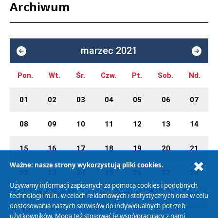
Archiwum
marzec 2021
Pon.
Wt.
Śr.
Czw.
Pt.
Sob.
Nd.
01
02
03
04
05
06
07
08
09
10
11
12
13
14
15
16
17
18
19
20
21
Ważne: nasze strony wykorzystują pliki cookies.
22
23
24
25
26
27
28
Używamy informacji zapisanych za pomocą cookies i podobnych
technologii m.in. w celach reklamowych i statystycznych oraz w celu
29
30
31
01
02
03
04
dostosowania naszych serwisów do indywidualnych potrzeb
użytkowników. Mogą też stosować je współpracujący z nami