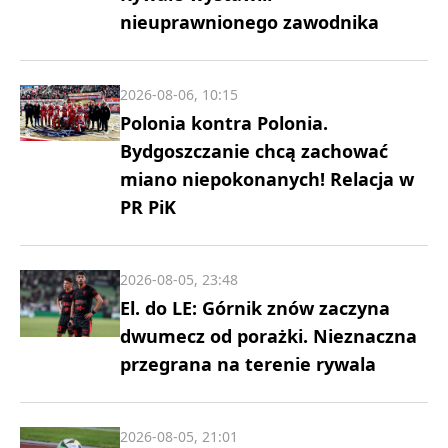
nieuprawnionego zawodnika
2026-08-06, 10:15
Polonia kontra Polonia.
Bydgoszczanie chcą zachować
miano niepokonanych! Relacja w
PR PiK
2026-08-05, 23:48
El. do LE: Górnik znów zaczyna
dwumecz od porażki. Nieznaczna
przegrana na terenie rywala
2026-08-05, 21:01