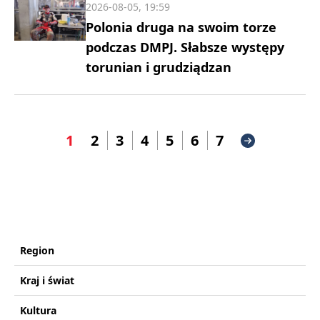
2026-08-05, 19:59
Polonia druga na swoim torze
podczas DMPJ. Słabsze występy
torunian i grudziądzan
1
2
3
4
5
6
7
Region
Kraj i świat
Kultura