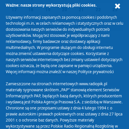
Ważne: nasze strony wykorzystują pliki cookies.
17
18
19
20
21
22
23
Używamy informacji zapisanych za pomocą cookies i podobnych
technologii m.in. w celach reklamowych i statystycznych oraz w celu
24
25
26
27
28
29
01
dostosowania naszych serwisów do indywidualnych potrzeb
użytkowników. Mogą też stosować je współpracujący z nami
reklamodawcy, firmy badawcze oraz dostawcy aplikacji
multimedialnych. W programie służącym do obsługi internetu
można zmienić ustawienia dotyczące cookies. Korzystanie z
Polityka Prywatności
naszych serwisów internetowych bez zmiany ustawień dotyczących
Zasady korzystania z Serwisu
cookies oznacza, że będą one zapisane w pamięci urządzenia.
Więcej informacji można znaleźć w naszej
Polityce prywatności
Organizacje Pożytku Publicznego
Cyfryzacja DAB+
Zamieszczone na stronach internetowych www.radiopik.pl
materiały sygnowane skrótem „PAP” stanowią element Serwisów
Polityka ochrony danych osobowych
Informacyjnych PAP, będących bazą danych, których producentem
Abonament
i wydawcą jest Polska Agencja Prasowa S.A. z siedzibą w Warszawie.
Zamówienia publiczne
Chronione są one przepisami ustawy z dnia 4 lutego 1994 r. o
prawie autorskim i prawach pokrewnych oraz ustawy z dnia 27 lipca
2001 r. o ochronie baz danych. Powyższe materiały
Biuletyn Informacji Publicznej
wykorzystywane są przez Polskie Radio Regionalną Rozgłośnię w