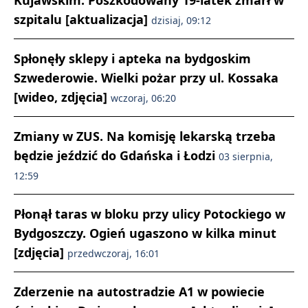
Kujawskim. Poszkodowany 19-latek zmarł w
szpitalu [aktualizacja]
dzisiaj, 09:12
Spłonęły sklepy i apteka na bydgoskim
Szwederowie. Wielki pożar przy ul. Kossaka
[wideo, zdjęcia]
wczoraj, 06:20
Zmiany w ZUS. Na komisję lekarską trzeba
będzie jeździć do Gdańska i Łodzi
03 sierpnia,
12:59
Płonął taras w bloku przy ulicy Potockiego w
Bydgoszczy. Ogień ugaszono w kilka minut
[zdjęcia]
przedwczoraj, 16:01
Zderzenie na autostradzie A1 w powiecie