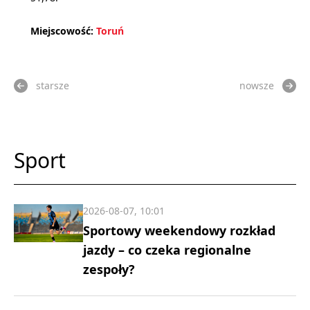
Miejscowość:
Toruń
starsze
nowsze
Sport
2026-08-07, 10:01
Sportowy weekendowy rozkład
jazdy – co czeka regionalne
zespoły?