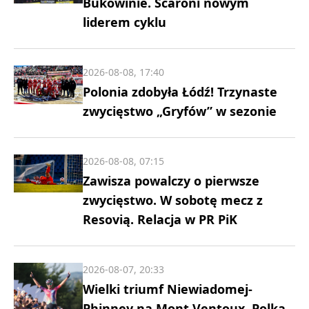
Bukowinie. Scaroni nowym
liderem cyklu
2026-08-08, 17:40
Polonia zdobyła Łódź! Trzynaste
zwycięstwo „Gryfów” w sezonie
2026-08-08, 07:15
Zawisza powalczy o pierwsze
zwycięstwo. W sobotę mecz z
Resovią. Relacja w PR PiK
2026-08-07, 20:33
Wielki triumf Niewiadomej-
Phinney na Mont Ventoux. Polka