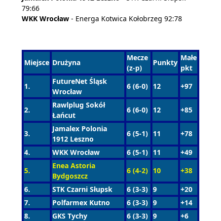
79:66
WKK Wrocław
- Energa Kotwica Kołobrzeg 92:78
Mecze
Małe
Miejsce
Drużyna
Punkty
(z-p)
pkt
FutureNet Śląsk
1.
6 (6-0)
12
+97
Wrocław
Rawlplug Sokół
2.
6 (6-0)
12
+85
Łańcut
Jamalex Polonia
3.
6 (5-1)
11
+78
1912 Leszno
4.
WKK Wrocław
6 (5-1)
11
+49
Enea Astoria
5.
6 (4-2)
10
+38
Bydgoszcz
6.
STK Czarni Słupsk
6 (3-3)
9
+20
7.
Polfarmex Kutno
6 (3-3)
9
+14
8.
GKS Tychy
6 (3-3)
9
+6