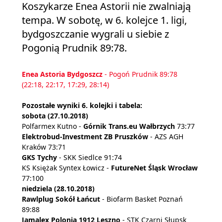
Koszykarze Enea Astorii nie zwalniają
tempa. W sobotę, w 6. kolejce 1. ligi,
bydgoszczanie wygrali u siebie z
Pogonią Prudnik 89:78.
Enea Astoria Bydgoszcz
- Pogoń Prudnik 89:78
(22:18, 22:17, 17:29, 28:14)
Pozostałe wyniki 6. kolejki i tabela:
sobota (27.10.2018)
Polfarmex Kutno -
Górnik Trans.eu Wałbrzych
73:77
Elektrobud-Investment ZB Pruszków
- AZS AGH
Kraków 73:71
GKS Tychy
- SKK Siedlce 91:74
KS Księżak Syntex Łowicz -
FutureNet Śląsk Wrocław
77:100
niedziela (28.10.2018)
Rawlplug Sokół Łańcut
- Biofarm Basket Poznań
89:88
Jamalex Polonia 1912 Leszno
- STK Czarni Słupsk