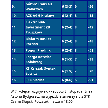
Górnik Trans.eu
9.
6 (3-3)
9
-26
Wałbrzych
10.
AZS AGH Kraków
6 (2-4)
8
-15
Elektrobud-
11.
Investment ZB
6 (2-4)
8
-42
Pruszków
Biofarm Basket
12.
6 (2-4)
8
-48
Poznań
13.
Pogoń Prudnik
6 (2-4)
8
-51
Energa Kotwica
14.
6 (1-5)
7
-38
Kołobrzeg
KS Księżak Syntex
15.
6 (1-5)
7
-76
Łowicz
16.
SKK Siedlce
6 (0-6)
6
-91
W 7. kolejce rozgrywek, w sobotę 3 listopada, Enea
Astoria Bydgoszcz na wyjeździe zmierzy się z STK
Czarni Słupsk. Początek meczu o 18:00.