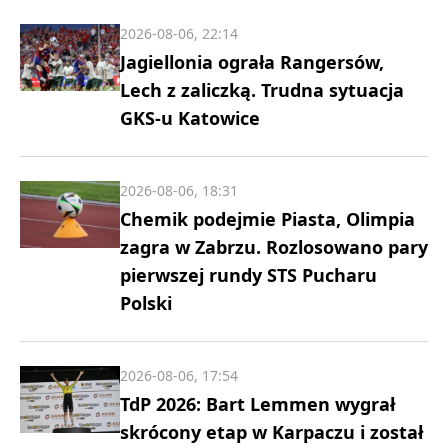
2026-08-06, 22:14
Jagiellonia ograła Rangersów,
Lech z zaliczką. Trudna sytuacja
GKS-u Katowice
2026-08-06, 18:31
Chemik podejmie Piasta, Olimpia
zagra w Zabrzu. Rozlosowano pary
pierwszej rundy STS Pucharu
Polski
2026-08-06, 17:54
TdP 2026: Bart Lemmen wygrał
skrócony etap w Karpaczu i został