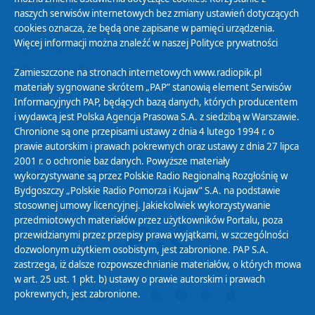
Polityka Prywatności
naszych serwisów internetowych bez zmiany ustawień dotyczących
Zasady korzystania z Serwisu
cookies oznacza, że będą one zapisane w pamięci urządzenia.
Więcej informacji można znaleźć w naszej
Polityce prywatności
Organizacje Pożytku Publicznego
Cyfryzacja DAB+
Zamieszczone na stronach internetowych www.radiopik.pl
materiały sygnowane skrótem „PAP” stanowią element Serwisów
Polityka ochrony danych osobowych
Informacyjnych PAP, będących bazą danych, których producentem
Abonament
i wydawcą jest Polska Agencja Prasowa S.A. z siedzibą w Warszawie.
Zamówienia publiczne
Chronione są one przepisami ustawy z dnia 4 lutego 1994 r. o
prawie autorskim i prawach pokrewnych oraz ustawy z dnia 27 lipca
2001 r. o ochronie baz danych. Powyższe materiały
Biuletyn Informacji Publicznej
wykorzystywane są przez Polskie Radio Regionalną Rozgłośnię w
Bydgoszczy „Polskie Radio Pomorza i Kujaw” S.A. na podstawie
stosownej umowy licencyjnej. Jakiekolwiek wykorzystywanie
przedmiotowych materiałów przez użytkowników Portalu, poza
przewidzianymi przez przepisy prawa wyjątkami, w szczególności
dozwolonym użytkiem osobistym, jest zabronione. PAP S.A.
zastrzega, iż dalsze rozpowszechnianie materiałów, o których mowa
w art. 25 ust. 1 pkt. b) ustawy o prawie autorskim i prawach
pokrewnych, jest zabronione.