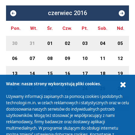
czerwiec 2016
Pon.
Wt.
Śr.
Czw.
Pt.
Sob.
Nd.
30
31
01
02
03
04
05
06
07
08
09
10
11
12
13
14
15
16
17
18
19
Ważne: nasze strony wykorzystują pliki cookies.
20
21
22
23
24
25
26
Używamy informacji zapisanych za pomocą cookies i podobnych
technologii m.in. w celach reklamowych i statystycznych oraz w celu
27
28
29
30
01
02
03
dostosowania naszych serwisów do indywidualnych potrzeb
użytkowników. Mogą też stosować je współpracujący z nami
reklamodawcy, firmy badawcze oraz dostawcy aplikacji
multimedialnych. W programie służącym do obsługi internetu
można zmienić ustawienia dotyczące cookies. Korzystanie z