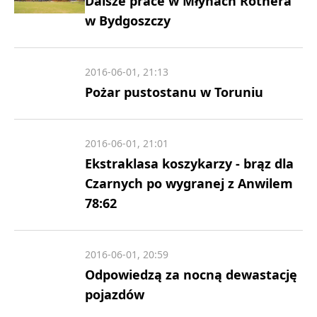
Dalsze prace w Młynach Rothera
w Bydgoszczy
2016-06-01, 21:13
Pożar pustostanu w Toruniu
2016-06-01, 21:01
Ekstraklasa koszykarzy - brąz dla
Czarnych po wygranej z Anwilem
78:62
2016-06-01, 20:59
Odpowiedzą za nocną dewastację
pojazdów