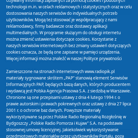
Używamy informacji zapisanych za pomocą cookies i podobnych
technologii m.in. w celach reklamowych i statystycznych oraz w celu
27
28
29
30
01
02
03
dostosowania naszych serwisów do indywidualnych potrzeb
użytkowników. Mogą też stosować je współpracujący z nami
reklamodawcy, firmy badawcze oraz dostawcy aplikacji
multimedialnych. W programie służącym do obsługi internetu
można zmienić ustawienia dotyczące cookies. Korzystanie z
Polityka Prywatności
naszych serwisów internetowych bez zmiany ustawień dotyczących
Zasady korzystania z Serwisu
cookies oznacza, że będą one zapisane w pamięci urządzenia.
Więcej informacji można znaleźć w naszej
Polityce prywatności
Organizacje Pożytku Publicznego
Cyfryzacja DAB+
Zamieszczone na stronach internetowych www.radiopik.pl
materiały sygnowane skrótem „PAP” stanowią element Serwisów
Polityka ochrony danych osobowych
Informacyjnych PAP, będących bazą danych, których producentem
Abonament
i wydawcą jest Polska Agencja Prasowa S.A. z siedzibą w Warszawie.
Zamówienia publiczne
Chronione są one przepisami ustawy z dnia 4 lutego 1994 r. o
prawie autorskim i prawach pokrewnych oraz ustawy z dnia 27 lipca
2001 r. o ochronie baz danych. Powyższe materiały
Biuletyn Informacji Publicznej
wykorzystywane są przez Polskie Radio Regionalną Rozgłośnię w
Bydgoszczy „Polskie Radio Pomorza i Kujaw” S.A. na podstawie
stosownej umowy licencyjnej. Jakiekolwiek wykorzystywanie
przedmiotowych materiałów przez użytkowników Portalu, poza