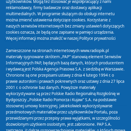
użytkowników. Mogą też stosować je współpracujący z nami
reklamodawcy, firmy badawcze oraz dostawcy aplikacji
multimedialnych. W programie służącym do obsługi internetu
można zmienić ustawienia dotyczące cookies. Korzystanie z
Polityka Prywatności
naszych serwisów internetowych bez zmiany ustawień dotyczących
Zasady korzystania z Serwisu
cookies oznacza, że będą one zapisane w pamięci urządzenia.
Więcej informacji można znaleźć w naszej
Polityce prywatności
Organizacje Pożytku Publicznego
Cyfryzacja DAB+
Zamieszczone na stronach internetowych www.radiopik.pl
materiały sygnowane skrótem „PAP” stanowią element Serwisów
Polityka ochrony danych osobowych
Informacyjnych PAP, będących bazą danych, których producentem
Abonament
i wydawcą jest Polska Agencja Prasowa S.A. z siedzibą w Warszawie.
Zamówienia publiczne
Chronione są one przepisami ustawy z dnia 4 lutego 1994 r. o
prawie autorskim i prawach pokrewnych oraz ustawy z dnia 27 lipca
2001 r. o ochronie baz danych. Powyższe materiały
Biuletyn Informacji Publicznej
wykorzystywane są przez Polskie Radio Regionalną Rozgłośnię w
Bydgoszczy „Polskie Radio Pomorza i Kujaw” S.A. na podstawie
stosownej umowy licencyjnej. Jakiekolwiek wykorzystywanie
przedmiotowych materiałów przez użytkowników Portalu, poza
przewidzianymi przez przepisy prawa wyjątkami, w szczególności
dozwolonym użytkiem osobistym, jest zabronione. PAP S.A.
zastrzega, iż dalsze rozpowszechnianie materiałów, o których mowa