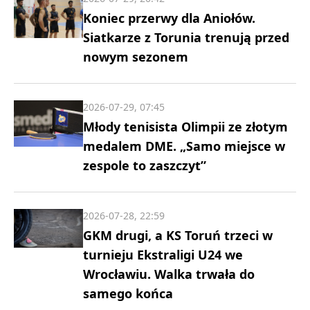
Koniec przerwy dla Aniołów.
Siatkarze z Torunia trenują przed
nowym sezonem
2026-07-29, 07:45
Młody tenisista Olimpii ze złotym
medalem DME. „Samo miejsce w
zespole to zaszczyt”
2026-07-28, 22:59
GKM drugi, a KS Toruń trzeci w
turnieju Ekstraligi U24 we
Wrocławiu. Walka trwała do
samego końca