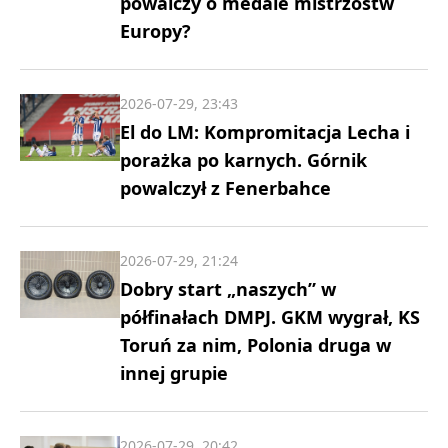
powalczy o medale mistrzostw
Europy?
2026-07-29, 23:43
El do LM: Kompromitacja Lecha i
porażka po karnych. Górnik
powalczył z Fenerbahce
2026-07-29, 21:24
Dobry start „naszych” w
półfinałach DMPJ. GKM wygrał, KS
Toruń za nim, Polonia druga w
innej grupie
2026-07-29, 20:42