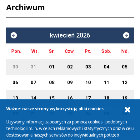
Archiwum
kwiecień 2026
Pon.
Wt.
Śr.
Czw.
Pt.
Sob.
Nd.
30
31
01
02
03
04
05
06
07
08
09
10
11
12
13
14
15
16
17
18
19
Ważne: nasze strony wykorzystują pliki cookies.
20
21
22
23
24
25
26
Używamy informacji zapisanych za pomocą cookies i podobnych
technologii m.in. w celach reklamowych i statystycznych oraz w celu
27
28
29
30
01
02
03
dostosowania naszych serwisów do indywidualnych potrzeb