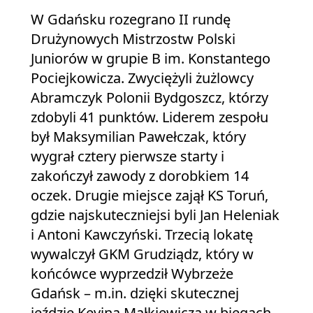
W Gdańsku rozegrano II rundę
Drużynowych Mistrzostw Polski
Juniorów w grupie B im. Konstantego
Pociejkowicza. Zwyciężyli żużlowcy
Abramczyk Polonii Bydgoszcz, którzy
zdobyli 41 punktów. Liderem zespołu
był Maksymilian Pawełczak, który
wygrał cztery pierwsze starty i
zakończył zawody z dorobkiem 14
oczek. Drugie miejsce zajął KS Toruń,
gdzie najskuteczniejsi byli Jan Heleniak
i Antoni Kawczyński. Trzecią lokatę
wywalczył GKM Grudziądz, który w
końcówce wyprzedził Wybrzeże
Gdańsk – m.in. dzięki skutecznej
jeździe Kevina Małkiewicza w biegach