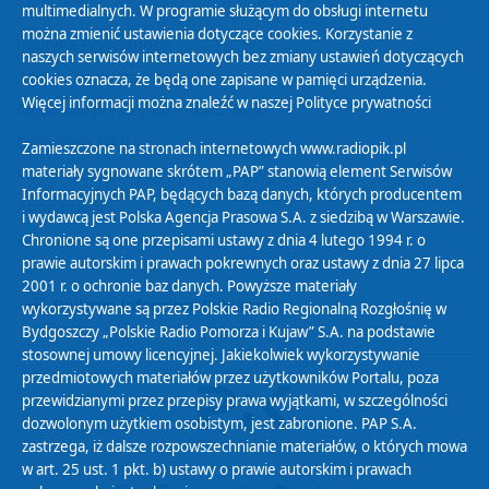
multimedialnych. W programie służącym do obsługi internetu
można zmienić ustawienia dotyczące cookies. Korzystanie z
Polityka Prywatności
naszych serwisów internetowych bez zmiany ustawień dotyczących
Zasady korzystania z Serwisu
cookies oznacza, że będą one zapisane w pamięci urządzenia.
Więcej informacji można znaleźć w naszej
Polityce prywatności
Organizacje Pożytku Publicznego
Cyfryzacja DAB+
Zamieszczone na stronach internetowych www.radiopik.pl
materiały sygnowane skrótem „PAP” stanowią element Serwisów
Polityka ochrony danych osobowych
Informacyjnych PAP, będących bazą danych, których producentem
Abonament
i wydawcą jest Polska Agencja Prasowa S.A. z siedzibą w Warszawie.
Zamówienia publiczne
Chronione są one przepisami ustawy z dnia 4 lutego 1994 r. o
prawie autorskim i prawach pokrewnych oraz ustawy z dnia 27 lipca
2001 r. o ochronie baz danych. Powyższe materiały
Biuletyn Informacji Publicznej
wykorzystywane są przez Polskie Radio Regionalną Rozgłośnię w
Bydgoszczy „Polskie Radio Pomorza i Kujaw” S.A. na podstawie
stosownej umowy licencyjnej. Jakiekolwiek wykorzystywanie
przedmiotowych materiałów przez użytkowników Portalu, poza
przewidzianymi przez przepisy prawa wyjątkami, w szczególności
dozwolonym użytkiem osobistym, jest zabronione. PAP S.A.
zastrzega, iż dalsze rozpowszechnianie materiałów, o których mowa
w art. 25 ust. 1 pkt. b) ustawy o prawie autorskim i prawach