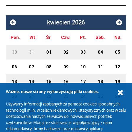
kwiecień 2026
Pon.
Wt.
Śr.
Czw.
Pt.
Sob.
Nd.
30
31
01
02
03
04
05
06
07
08
09
10
11
12
13
14
15
16
17
18
19
Ważne: nasze strony wykorzystują pliki cookies.
20
21
22
23
24
25
26
Używamy informacji zapisanych za pomocą cookies i podobnych
technologii m.in. w celach reklamowych i statystycznych oraz w celu
27
28
29
30
01
02
03
dostosowania naszych serwisów do indywidualnych potrzeb
użytkowników. Mogą też stosować je współpracujący z nami
reklamodawcy, firmy badawcze oraz dostawcy aplikacji