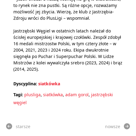
to rynek nie zna pustki. Są różne opcje, rozważamy
możliwość jej zbycia. Wierzę, że klub z Jastrzębia-
Zdroju wróci do PlusLigi – wspomniał.
Jastrzębski Węgiel w ostatnich latach należał do
ścisłej europejskiej i krajowej czołówki. Zespół zdobył
16 medali mistrzostw Polski, w tym cztery złote – w
2004, 2021, 2023 i 2024 roku. Ekipa dwukrotnie
sięgnęła po Puchar i Superpuchar Polski. W Lidze
Mistrzów z kolei wywalczyła srebro (2023, 2024) i brąz
(2014, 2025).
Dyscyplina:
siatkówka
Tagi:
plusliga
,
siatkówka
,
adam gorol
,
jastrzębski
węgiel
starsze
nowsze