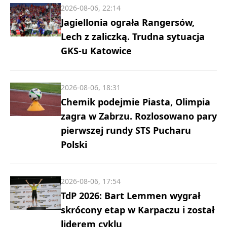
2026-08-06, 22:14
Jagiellonia ograła Rangersów,
Lech z zaliczką. Trudna sytuacja
GKS-u Katowice
2026-08-06, 18:31
Chemik podejmie Piasta, Olimpia
zagra w Zabrzu. Rozlosowano pary
pierwszej rundy STS Pucharu
Polski
2026-08-06, 17:54
TdP 2026: Bart Lemmen wygrał
skrócony etap w Karpaczu i został
liderem cyklu