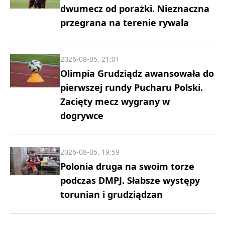
dwumecz od porażki. Nieznaczna
przegrana na terenie rywala
2026-08-05, 21:01
Olimpia Grudziądz awansowała do
pierwszej rundy Pucharu Polski.
Zacięty mecz wygrany w
dogrywce
2026-08-05, 19:59
Polonia druga na swoim torze
podczas DMPJ. Słabsze występy
torunian i grudziądzan