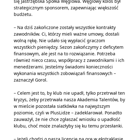
się Jastrzębska Spółka Węglowa. Węglowy kolos był
strategicznym sponsorem, zapewniając większość
budżetu.
– Na dziś zakończone zostały wszystkie kontrakty
zawodników. Ci, którzy mieli ważne umowy, dostali
wolną rękę. Nie udało się wypłacić graczom
wszystkich pieniędzy. Sezon zakończymy z deficytem
finansowym, ale jest na to rozwiązanie. Potrzeba
również nieco czasu, współpracy z zawodnikami i ich
menedżerami. Jesteśmy świadomi konieczności
wykonania wszystkich zobowiązań finansowych –
zaznaczył Gorol.
– Celem jest to, by klub nie upadł, tylko przetrwał ten
kryzys, żeby przetrwała nasza Akademia Talentów, by
w mieście pozostała siatkówka na najwyższym
poziomie, czyli w PlusLidze – zadeklarował. Ponadto
zauważył, że nie chce zgłaszać wniosku o upadłość
klubu, choć może znalazłyby się ku temu przesłanki.
– Jeżeli chodzi o naszą licencję na grę w ekstraklasie,