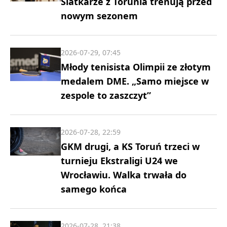
Siatkarze z Torunia trenują przed
nowym sezonem
2026-07-29, 07:45
Młody tenisista Olimpii ze złotym
medalem DME. „Samo miejsce w
zespole to zaszczyt”
2026-07-28, 22:59
GKM drugi, a KS Toruń trzeci w
turnieju Ekstraligi U24 we
Wrocławiu. Walka trwała do
samego końca
2026-07-28, 21:38