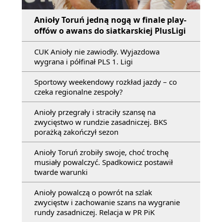
Anioły Toruń jedną nogą w finale play-
offów o awans do siatkarskiej PlusLigi
CUK Anioły nie zawiodły. Wyjazdowa
wygrana i półfinał PLS 1. Ligi
Sportowy weekendowy rozkład jazdy – co
czeka regionalne zespoły?
Anioły przegrały i straciły szansę na
zwycięstwo w rundzie zasadniczej. BKS
porażką zakończył sezon
Anioły Toruń zrobiły swoje, choć trochę
musiały powalczyć. Spadkowicz postawił
twarde warunki
Anioły powalczą o powrót na szlak
zwycięstw i zachowanie szans na wygranie
rundy zasadniczej. Relacja w PR PiK