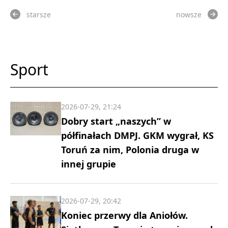
starsze
nowsze
Sport
2026-07-29, 21:24
Dobry start „naszych” w
półfinałach DMPJ. GKM wygrał, KS
Toruń za nim, Polonia druga w
innej grupie
2026-07-29, 20:42
Koniec przerwy dla Aniołów.