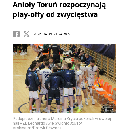
Anioły Toruń rozpoczynają
play-offy od zwycięstwa
2026-04-08, 21:24 WS
Podopieczni trenera Marcina Krysia pokonali w swojej
hali PZL Leonardo Avię Świdnik 3:0/fot.
Archiwum/Patryk Głowacki