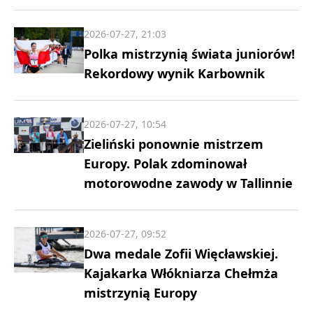
2026-07-27, 21:03
Polka mistrzynią świata juniorów!
Rekordowy wynik Karbownik
2026-07-27, 10:54
Zieliński ponownie mistrzem
Europy. Polak zdominował
motorowodne zawody w Tallinnie
2026-07-27, 09:52
Dwa medale Zofii Więcławskiej.
Kajakarka Włókniarza Chełmża
mistrzynią Europy