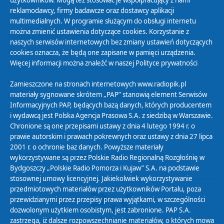
użytkowników. Mogą też stosować je współpracujący z nami
reklamodawcy, firmy badawcze oraz dostawcy aplikacji
multimedialnych. W programie służącym do obsługi internetu
można zmienić ustawienia dotyczące cookies. Korzystanie z
Polityka Prywatności
naszych serwisów internetowych bez zmiany ustawień dotyczących
Zasady korzystania z Serwisu
cookies oznacza, że będą one zapisane w pamięci urządzenia.
Więcej informacji można znaleźć w naszej
Polityce prywatności
Organizacje Pożytku Publicznego
Cyfryzacja DAB+
Zamieszczone na stronach internetowych www.radiopik.pl
materiały sygnowane skrótem „PAP” stanowią element Serwisów
Polityka ochrony danych osobowych
Informacyjnych PAP, będących bazą danych, których producentem
Abonament
i wydawcą jest Polska Agencja Prasowa S.A. z siedzibą w Warszawie.
Zamówienia publiczne
Chronione są one przepisami ustawy z dnia 4 lutego 1994 r. o
prawie autorskim i prawach pokrewnych oraz ustawy z dnia 27 lipca
2001 r. o ochronie baz danych. Powyższe materiały
Biuletyn Informacji Publicznej
wykorzystywane są przez Polskie Radio Regionalną Rozgłośnię w
Bydgoszczy „Polskie Radio Pomorza i Kujaw” S.A. na podstawie
stosownej umowy licencyjnej. Jakiekolwiek wykorzystywanie
przedmiotowych materiałów przez użytkowników Portalu, poza
przewidzianymi przez przepisy prawa wyjątkami, w szczególności
dozwolonym użytkiem osobistym, jest zabronione. PAP S.A.
zastrzega, iż dalsze rozpowszechnianie materiałów, o których mowa