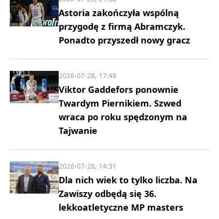
Astoria zakończyła wspólną
przygodę z firmą Abramczyk.
Ponadto przyszedł nowy gracz
2026-07-28, 17:48
Viktor Gaddefors ponownie
Twardym Piernikiem. Szwed
wraca po roku spędzonym na
Tajwanie
2026-07-28, 14:31
Dla nich wiek to tylko liczba. Na
Zawiszy odbędą się 36.
lekkoatletyczne MP masters