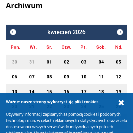
Archiwum
kwiecień 2026
Pon.
Wt.
Śr.
Czw.
Pt.
Sob.
Nd.
30
31
01
02
03
04
05
06
07
08
09
10
11
12
13
14
15
16
17
18
19
Ważne: nasze strony wykorzystują pliki cookies.
20
21
22
23
24
25
26
Używamy informacji zapisanych za pomocą cookies i podobnych
technologii m.in. w celach reklamowych i statystycznych oraz w celu
27
28
29
30
01
02
03
dostosowania naszych serwisów do indywidualnych potrzeb