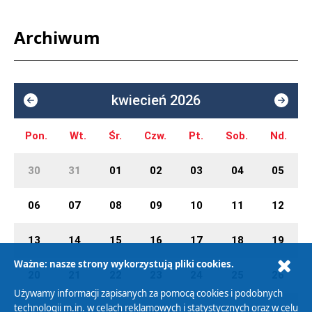
Archiwum
kwiecień 2026
Pon.
Wt.
Śr.
Czw.
Pt.
Sob.
Nd.
30
31
01
02
03
04
05
06
07
08
09
10
11
12
13
14
15
16
17
18
19
Ważne: nasze strony wykorzystują pliki cookies.
20
21
22
23
24
25
26
Używamy informacji zapisanych za pomocą cookies i podobnych
technologii m.in. w celach reklamowych i statystycznych oraz w celu
27
28
29
30
01
02
03