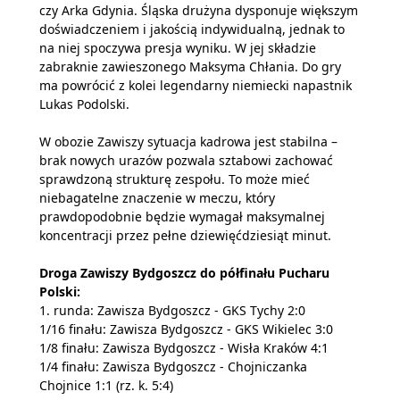
czy Arka Gdynia. Śląska drużyna dysponuje większym
doświadczeniem i jakością indywidualną, jednak to
na niej spoczywa presja wyniku. W jej składzie
zabraknie zawieszonego Maksyma Chłania. Do gry
ma powrócić z kolei legendarny niemiecki napastnik
Lukas Podolski.
W obozie Zawiszy sytuacja kadrowa jest stabilna –
brak nowych urazów pozwala sztabowi zachować
sprawdzoną strukturę zespołu. To może mieć
niebagatelne znaczenie w meczu, który
prawdopodobnie będzie wymagał maksymalnej
koncentracji przez pełne dziewięćdziesiąt minut.
Droga Zawiszy Bydgoszcz do półfinału Pucharu
Polski:
1. runda: Zawisza Bydgoszcz - GKS Tychy 2:0
1/16 finału: Zawisza Bydgoszcz - GKS Wikielec 3:0
1/8 finału: Zawisza Bydgoszcz - Wisła Kraków 4:1
1/4 finału: Zawisza Bydgoszcz - Chojniczanka
Chojnice 1:1 (rz. k. 5:4)