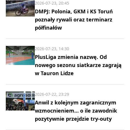
2026-07-23, 20:45
DMPJ: Polonia, GKM i KS Toruń
poznały rywali oraz terminarz
półfinałów
2026-07-23, 14:30
PlusLiga zmienia nazwę. Od
nowego sezonu siatkarze zagrają
w Tauron Lidze
2026-07-22, 23:29
Anwil z kolejnym zagranicznym
wzmocnieniem… o ile zawodnik
pozytywnie przejdzie try-outy