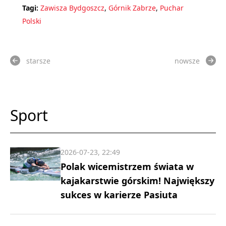
Tagi:
Zawisza Bydgoszcz
,
Górnik Zabrze
,
Puchar
Polski
starsze
nowsze
Sport
2026-07-23, 22:49
Polak wicemistrzem świata w
kajakarstwie górskim! Największy
sukces w karierze Pasiuta