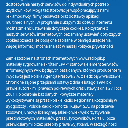
dostosowania naszych serwisów do indywidualnych potrzeb
użytkowników. Mogą też stosować je współpracujący z nami
reklamodawcy, firmy badawcze oraz dostawcy aplikacji
multimedialnych. W programie służącym do obsługi internetu
można zmienić ustawienia dotyczące cookies. Korzystanie z
Polityka Prywatności
naszych serwisów internetowych bez zmiany ustawień dotyczących
Zasady korzystania z Serwisu
cookies oznacza, że będą one zapisane w pamięci urządzenia.
Więcej informacji można znaleźć w naszej
Polityce prywatności
Organizacje Pożytku Publicznego
Cyfryzacja DAB+
Zamieszczone na stronach internetowych www.radiopik.pl
materiały sygnowane skrótem „PAP” stanowią element Serwisów
Polityka ochrony danych osobowych
Informacyjnych PAP, będących bazą danych, których producentem
Abonament
i wydawcą jest Polska Agencja Prasowa S.A. z siedzibą w Warszawie.
Zamówienia publiczne
Chronione są one przepisami ustawy z dnia 4 lutego 1994 r. o
prawie autorskim i prawach pokrewnych oraz ustawy z dnia 27 lipca
2001 r. o ochronie baz danych. Powyższe materiały
Biuletyn Informacji Publicznej
wykorzystywane są przez Polskie Radio Regionalną Rozgłośnię w
Bydgoszczy „Polskie Radio Pomorza i Kujaw” S.A. na podstawie
stosownej umowy licencyjnej. Jakiekolwiek wykorzystywanie
przedmiotowych materiałów przez użytkowników Portalu, poza
przewidzianymi przez przepisy prawa wyjątkami, w szczególności