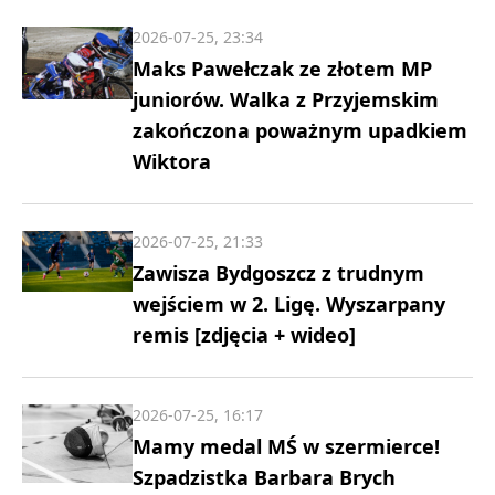
2026-07-25, 23:34
Maks Pawełczak ze złotem MP
juniorów. Walka z Przyjemskim
zakończona poważnym upadkiem
Wiktora
2026-07-25, 21:33
Zawisza Bydgoszcz z trudnym
wejściem w 2. Ligę. Wyszarpany
remis [zdjęcia + wideo]
2026-07-25, 16:17
Mamy medal MŚ w szermierce!
Szpadzistka Barbara Brych