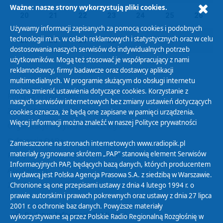
Ważne: nasze strony wykorzystują pliki cookies.
20
21
22
23
24
25
26
Używamy informacji zapisanych za pomocą cookies i podobnych
technologii m.in. w celach reklamowych i statystycznych oraz w celu
27
28
29
30
01
02
03
dostosowania naszych serwisów do indywidualnych potrzeb
użytkowników. Mogą też stosować je współpracujący z nami
reklamodawcy, firmy badawcze oraz dostawcy aplikacji
multimedialnych. W programie służącym do obsługi internetu
można zmienić ustawienia dotyczące cookies. Korzystanie z
Polityka Prywatności
naszych serwisów internetowych bez zmiany ustawień dotyczących
Zasady korzystania z Serwisu
cookies oznacza, że będą one zapisane w pamięci urządzenia.
Więcej informacji można znaleźć w naszej
Polityce prywatności
Organizacje Pożytku Publicznego
Cyfryzacja DAB+
Zamieszczone na stronach internetowych www.radiopik.pl
materiały sygnowane skrótem „PAP” stanowią element Serwisów
Polityka ochrony danych osobowych
Informacyjnych PAP, będących bazą danych, których producentem
Abonament
i wydawcą jest Polska Agencja Prasowa S.A. z siedzibą w Warszawie.
Zamówienia publiczne
Chronione są one przepisami ustawy z dnia 4 lutego 1994 r. o
prawie autorskim i prawach pokrewnych oraz ustawy z dnia 27 lipca
2001 r. o ochronie baz danych. Powyższe materiały
Biuletyn Informacji Publicznej
wykorzystywane są przez Polskie Radio Regionalną Rozgłośnię w