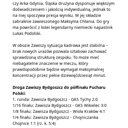
czy Arka Gdynia. Śląska drużyna dysponuje większym
doświadczeniem i jakością indywidualną, jednak to
na niej spoczywa presja wyniku. W jej składzie
zabraknie zawieszonego Maksyma Chłania. Do gry
ma powrócić z kolei legendarny niemiecki napastnik
Lukas Podolski.
W obozie Zawiszy sytuacja kadrowa jest stabilna –
brak nowych urazów pozwala sztabowi zachować
sprawdzoną strukturę zespołu. To może mieć
niebagatelne znaczenie w meczu, który
prawdopodobnie będzie wymagał maksymalnej
koncentracji przez pełne dziewięćdziesiąt minut.
Droga Zawiszy Bydgoszcz do półfinału Pucharu
Polski:
1. runda: Zawisza Bydgoszcz - GKS Tychy 2:0
1/16 finału: Zawisza Bydgoszcz - GKS Wikielec 3:0
1/8 finału: Zawisza Bydgoszcz - Wisła Kraków 4:1
1/4 finału: Zawisza Bydgoszcz - Chojniczanka
Chojnice 1:1 (rz. k. 5:4)