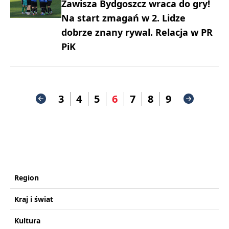
Zawisza Bydgoszcz wraca do gry!
Na start zmagań w 2. Lidze
dobrze znany rywal. Relacja w PR
PiK
3
4
5
6
7
8
9
Region
Kraj i świat
Kultura