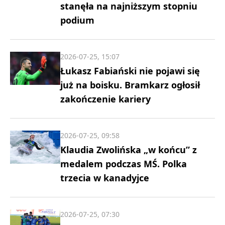
stanęła na najniższym stopniu
podium
2026-07-25, 15:07
Łukasz Fabiański nie pojawi się
już na boisku. Bramkarz ogłosił
zakończenie kariery
2026-07-25, 09:58
Klaudia Zwolińska „w końcu” z
medalem podczas MŚ. Polka
trzecia w kanadyjce
2026-07-25, 07:30