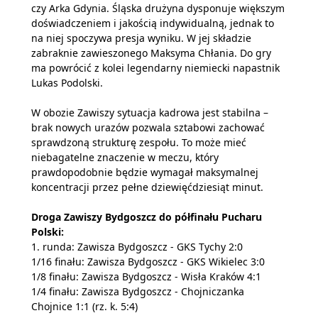
czy Arka Gdynia. Śląska drużyna dysponuje większym
doświadczeniem i jakością indywidualną, jednak to
na niej spoczywa presja wyniku. W jej składzie
zabraknie zawieszonego Maksyma Chłania. Do gry
ma powrócić z kolei legendarny niemiecki napastnik
Lukas Podolski.
W obozie Zawiszy sytuacja kadrowa jest stabilna –
brak nowych urazów pozwala sztabowi zachować
sprawdzoną strukturę zespołu. To może mieć
niebagatelne znaczenie w meczu, który
prawdopodobnie będzie wymagał maksymalnej
koncentracji przez pełne dziewięćdziesiąt minut.
Droga Zawiszy Bydgoszcz do półfinału Pucharu
Polski:
1. runda: Zawisza Bydgoszcz - GKS Tychy 2:0
1/16 finału: Zawisza Bydgoszcz - GKS Wikielec 3:0
1/8 finału: Zawisza Bydgoszcz - Wisła Kraków 4:1
1/4 finału: Zawisza Bydgoszcz - Chojniczanka
Chojnice 1:1 (rz. k. 5:4)