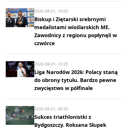
2026-08-01, 16:03
Biskup i Ziętarski srebrnymi
medalistami wioślarskich ME.
Zawodnicy z regionu popłynęli w
czwórce
2026-08-01, 10:26
Liga Narodów 2026: Polacy staną
do obrony tytułu. Bardzo pewne
zwycięstwo w półfinale
2026-08-01, 08:50
Sukces triathlonistki z
Bydgoszczy. Roksana Słupek