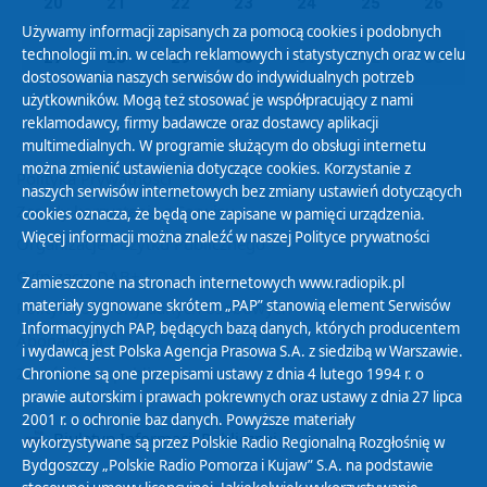
20
21
22
23
24
25
26
Używamy informacji zapisanych za pomocą cookies i podobnych
technologii m.in. w celach reklamowych i statystycznych oraz w celu
27
28
29
30
01
02
03
dostosowania naszych serwisów do indywidualnych potrzeb
użytkowników. Mogą też stosować je współpracujący z nami
reklamodawcy, firmy badawcze oraz dostawcy aplikacji
multimedialnych. W programie służącym do obsługi internetu
można zmienić ustawienia dotyczące cookies. Korzystanie z
Polityka Prywatności
naszych serwisów internetowych bez zmiany ustawień dotyczących
Zasady korzystania z Serwisu
cookies oznacza, że będą one zapisane w pamięci urządzenia.
Więcej informacji można znaleźć w naszej
Polityce prywatności
Organizacje Pożytku Publicznego
Cyfryzacja DAB+
Zamieszczone na stronach internetowych www.radiopik.pl
materiały sygnowane skrótem „PAP” stanowią element Serwisów
Polityka ochrony danych osobowych
Informacyjnych PAP, będących bazą danych, których producentem
Abonament
i wydawcą jest Polska Agencja Prasowa S.A. z siedzibą w Warszawie.
Zamówienia publiczne
Chronione są one przepisami ustawy z dnia 4 lutego 1994 r. o
prawie autorskim i prawach pokrewnych oraz ustawy z dnia 27 lipca
2001 r. o ochronie baz danych. Powyższe materiały
Biuletyn Informacji Publicznej
wykorzystywane są przez Polskie Radio Regionalną Rozgłośnię w
Bydgoszczy „Polskie Radio Pomorza i Kujaw” S.A. na podstawie