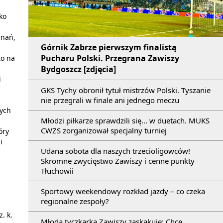
ko
znań,
Górnik Zabrze pierwszym finalistą
Pucharu Polski. Przegrana Zawiszy
to na
Bydgoszcz [zdjęcia]
i
GKS Tychy obronił tytuł mistrzów Polski. Tyszanie
nie przegrali w finale ani jednego meczu
wych
Młodzi piłkarze sprawdzili się... w duetach. MUKS
CWZS zorganizował specjalny turniej
óry
i
Udana sobota dla naszych trzecioligowców!
Skromne zwycięstwo Zawiszy i cenne punkty
Tłuchowii
Sportowy weekendowy rozkład jazdy – co czeka
regionalne zespoły?
. k.
Młoda tyczkarka Zawiszy zaskakuje: Chcę