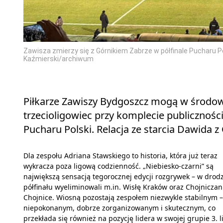
Zawisza zmierzy się z Górnikiem Zabrze w półfinale Pucharu P
Kaźmierski/archiwum
Piłkarze Zawiszy Bydgoszcz mogą w środowy
trzecioligowiec przy komplecie publicznośc
Pucharu Polski. Relacja ze starcia Dawida z
Dla zespołu Adriana Stawskiego to historia, która już teraz
wykracza poza ligową codzienność. „Niebiesko-czarni” są
największą sensacją tegorocznej edycji rozgrywek – w drod
półfinału wyeliminowali m.in. Wisłę Kraków oraz Chojnicza
Chojnice. Wiosną pozostają zespołem niezwykle stabilnym –
niepokonanym, dobrze zorganizowanym i skutecznym, co
przekłada się również na pozycję lidera w swojej grupie 3. li