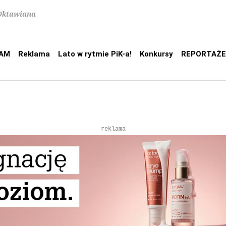
 Oktawiana
AM
Reklama
Lato w rytmie PiK-a!
Konkursy
REPORTAŻE
reklama