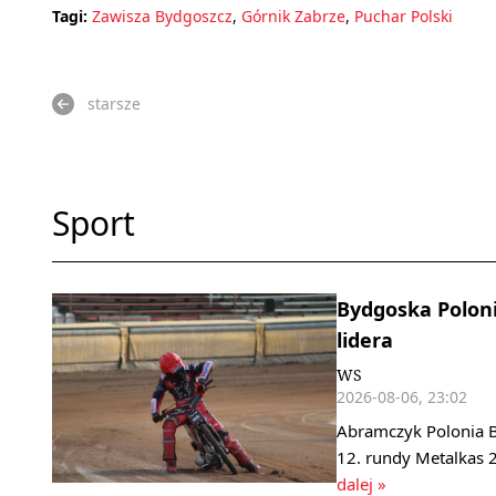
Tagi:
Zawisza Bydgoszcz
,
Górnik Zabrze
,
Puchar Polski
starsze
Sport
Bydgoska Polonia
lidera
WS
2026-08-06, 23:02
Abramczyk Polonia B
12. rundy Metalkas 2
dalej »