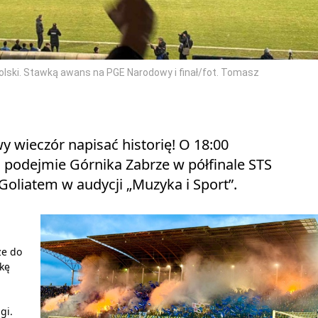
olski. Stawką awans na PGE Narodowy i finał/fot. Tomasz
 wieczór napisać historię! O 18:00
i podejmie Górnika Zabrze w półfinale STS
 Goliatem w audycji „Muzyka i Sport”.
ze do
nkę
gi.