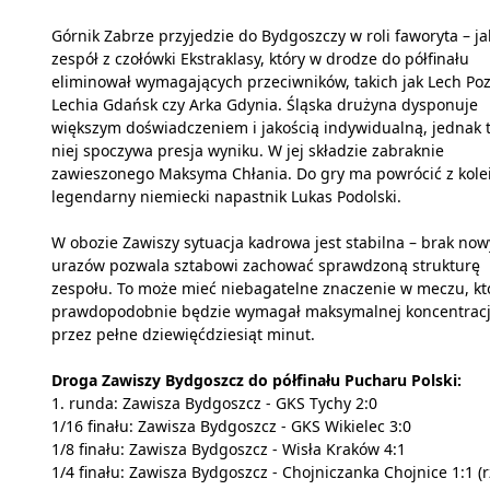
Górnik Zabrze przyjedzie do Bydgoszczy w roli faworyta – ja
zespół z czołówki Ekstraklasy, który w drodze do półfinału
eliminował wymagających przeciwników, takich jak Lech Po
Lechia Gdańsk czy Arka Gdynia. Śląska drużyna dysponuje
większym doświadczeniem i jakością indywidualną, jednak 
niej spoczywa presja wyniku. W jej składzie zabraknie
zawieszonego Maksyma Chłania. Do gry ma powrócić z kole
legendarny niemiecki napastnik Lukas Podolski.
W obozie Zawiszy sytuacja kadrowa jest stabilna – brak no
urazów pozwala sztabowi zachować sprawdzoną strukturę
zespołu. To może mieć niebagatelne znaczenie w meczu, kt
prawdopodobnie będzie wymagał maksymalnej koncentracj
przez pełne dziewięćdziesiąt minut.
Droga Zawiszy Bydgoszcz do półfinału Pucharu Polski:
1. runda: Zawisza Bydgoszcz - GKS Tychy 2:0
1/16 finału: Zawisza Bydgoszcz - GKS Wikielec 3:0
1/8 finału: Zawisza Bydgoszcz - Wisła Kraków 4:1
1/4 finału: Zawisza Bydgoszcz - Chojniczanka Chojnice 1:1 (rz