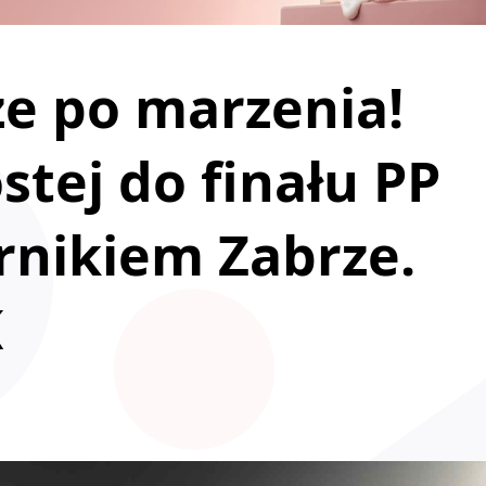
e po marzenia!
stej do finału PP
órnikiem Zabrze.
K