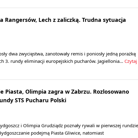
ła Rangersów, Lech z zaliczką. Trudna sytuacja
osły dwa zwycięstwa, zanotowały remis i poniosły jedną porażkę
h 3. rundy eliminacji europejskich pucharów. Jagiellonia…
Czytaj
 Piasta, Olimpia zagra w Zabrzu. Rozlosowano
rundy STS Pucharu Polski
dgoszcz i Olimpia Grudziądz poznały rywali w pierwszej rundzi
Bydgoszczanie podejmą Piasta Gliwice, natomiast