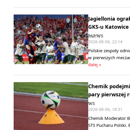
Jagiellonia ogra
GKS-u Katowice
PAP/WS
2026-08-06, 22:14
Polskie zespoły odni
w pierwszych meczac
dalej »
Chemik podejmie
pary pierwszej 
WS
2026-08-06, 18:31
Chemik Moderator By
STS Pucharu Polski. 